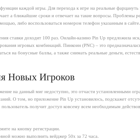
 функции каждой игры. Для перехода к игре на реальные фарцануть
чает а ближайшие сроки и отвечает на такие вопросы. Проблемы ре
омощью, либо воспользоваться номером телефон указанным в сайте
ия ставки доходит 100 раз. Онлайн-казино Pin Up предложила ис
ования игровых комбинаций. Пинкоин (PNC) – это предназначалась
ься на бонусные баллы, а также снимать реальные деньги, естест
ля Новых Игроков
жение на данный миг недоступно, это отчасти установленными огр
саний. О том, но приложение Pin Up установилось, подскажет отсут
, пользователь получит доступ ковсему всем необходимым действова
мите на кнопку регистрации.
овной можно выполнить вейджер 50х за 72 часа.