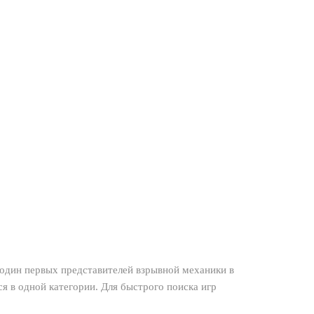
 один первых представителей взрывной механики в
ся в одной категории. Для быстрого поиска игр