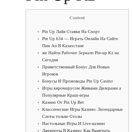
Content
Pin Up Лайв Ставки На Спорт
Pin Up 634 — Играть Онлайн На Сайте
Пин Ап В Казахстане
же Найти Рабочее Зеркало Pin-up Kz на
Сегодня
Приветственный Бонус Для Новых
Игроков
Бонусы И Промокоды Pin Up Casino
Игры киромарусом Живыми Дилерами а
Популярные Краш-игры
Казино От Pin Up Bet
Классические Игры Казино: Легендарные
Слоты только Столы
Настольные Игры И Live-казино
Джекпоты В Казино: Как Выиграть