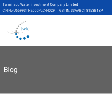
Tamilnadu Water Investment Company Limited
CIN No:U65993TN2000PLC44029
GSTIN: 33AABCT8153B1ZP
Blog