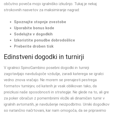
občutno poveča mojo igralniško izkušnjo. Tukaj je nekaj
strokovnih nasvetov za maksimiranje nagrad:
Spoznajte stopnje zvestobe
Uporabite bonus kode
Sodelujte v dogodkih
Izkoristite ponudbe dobrodošlice
Preberite droben tisk
Edinstveni dogodki in turnirji
V igralnici SpinoGambino posebni dogodki in turnirji
zagotavljajo navdušujoče vzdušje, zaradi katerega se igralci
vedno znova vračajo. Ne morem se prenajesti pestrega
formatov turnirjev, od katerih je vsak oblikovan tako, da
preizkusi naše sposobnosti in strategije. Ne glede na to, ali gre
za poker obračun z pomembnimi vložki ali dinamičen turnir v
igralnih avtomatih, je navdušenje neizpodbitno. Urniki dogodkov
so natančno načrtovani, kar nam omogoča, da se pripravimo