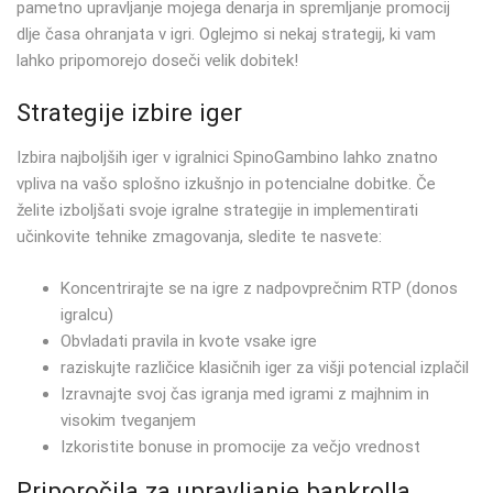
pametno upravljanje mojega denarja in spremljanje promocij
dlje časa ohranjata v igri. Oglejmo si nekaj strategij, ki vam
lahko pripomorejo doseči velik dobitek!
Strategije izbire iger
Izbira najboljših iger v igralnici SpinoGambino lahko znatno
vpliva na vašo splošno izkušnjo in potencialne dobitke. Če
želite izboljšati svoje igralne strategije in implementirati
učinkovite tehnike zmagovanja, sledite te nasvete:
Koncentrirajte se na igre z nadpovprečnim RTP (donos
igralcu)
Obvladati pravila in kvote vsake igre
raziskujte različice klasičnih iger za višji potencial izplačil
Izravnajte svoj čas igranja med igrami z majhnim in
visokim tveganjem
Izkoristite bonuse in promocije za večjo vrednost
Priporočila za upravljanje bankrolla