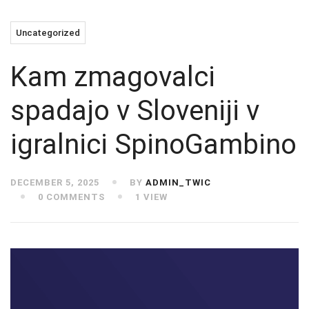
Uncategorized
Kam zmagovalci
spadajo v Sloveniji v
igralnici SpinoGambino
DECEMBER 5, 2025
BY
ADMIN_TWIC
0 COMMENTS
1 VIEW