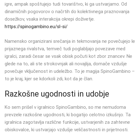
igre, ampak spoštujejo tudi tovarištvo, ki ga ustvarjamo. Od
dinamičnih pogovorov o načrtih do kolektivnega praznovanja
dosežkov, vsaka interakcija okrepi doživetje.
https://spinogambino.eu/sl-si/
Namensko organizirani srečanja in tekmovanja ne povečujejo le
prijaznega rivalstva, temveč tudi poglabljajo povezave med
igralci, zaradi česar se vsak obisk počuti kot zbor znancev. Ne
glede na to, ali ste strokovnjak ali novajlija, domače vzdušje
povečuje vključenost in udeležbo. To je magija SpinoGambino –
to je kraj, kjer se kdorkoli zdi, kot da je član.
Razkošne ugodnosti in udobje
Ko sem prišel v igralnico SpinoGambino, so me nemudoma
prevzele razkošne ugodnosti, ki bogatijo celotno izkušnjo. Ta
igralnica zagotavlja različne funkcije, ustvarjenih za zahtevne
obiskovalce, ki ustvarjajo vzdušje veličastnosti in prijetnosti.