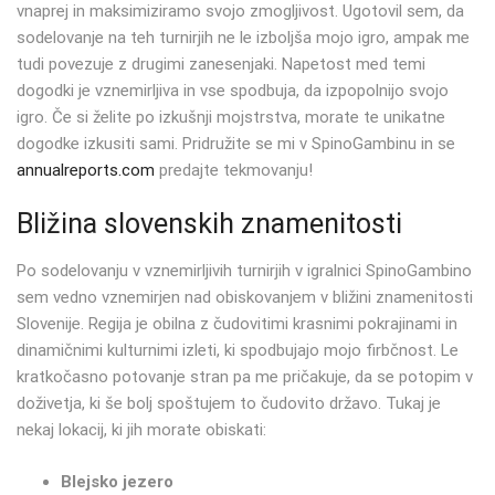
vnaprej in maksimiziramo svojo zmogljivost. Ugotovil sem, da
sodelovanje na teh turnirjih ne le izboljša mojo igro, ampak me
tudi povezuje z drugimi zanesenjaki. Napetost med temi
dogodki je vznemirljiva in vse spodbuja, da izpopolnijo svojo
igro. Če si želite po izkušnji mojstrstva, morate te unikatne
dogodke izkusiti sami. Pridružite se mi v SpinoGambinu in se
annualreports.com
predajte tekmovanju!
Bližina slovenskih znamenitosti
Po sodelovanju v vznemirljivih turnirjih v igralnici SpinoGambino
sem vedno vznemirjen nad obiskovanjem v bližini znamenitosti
Slovenije. Regija je obilna z čudovitimi krasnimi pokrajinami in
dinamičnimi kulturnimi izleti, ki spodbujajo mojo firbčnost. Le
kratkočasno potovanje stran pa me pričakuje, da se potopim v
doživetja, ki še bolj spoštujem to čudovito državo. Tukaj je
nekaj lokacij, ki jih morate obiskati:
Blejsko jezero