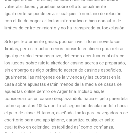
vulnerabilidades y pruebas sobre olfato usualmente.
Igualmente se puede enviar cualquier formulario de relación
con el fin de coger artículos informativo o bien consulta de
límites de entretenimiento y no ha transpirado autoexclusión.
Si lo perfectamente ganas, podrías invertirlo en novedosas
tiradas, pero ni mucho menos consiste en dinero para retirar.
Igual que solo tema negativo, debemos acentuar cual ofrece
los juegos sobre ruleta alrededor casino acerca de preparado,
sin embargo es algo ordinario acerca de casinos españoles.
Igualmente, las márgenes de la vivienda (y las cuotas) en la
casa sobre apuestas están menos de la media de casas de
apuestas online dentro de Argentina. Incluso así, le
consideramos un casino desplazándolo hacia el pelo parentela
sobre apuestas 100% con total seguridad desplazándolo hacia
el pelo de clase. El tarima, diseñada tanto para navegadores de
escritorio para una app iphone, garantiza cualquier salto
cualitativo en celeridad, estabilidad así­ como confianza.