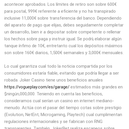
acontecer aprobados. Los límites de retiro son sobre 600€
para postal, 999€ referente a eficiente y no ha transpirado
inclusive 11,000€ sobre transferencia del banco. Dependiendo
del aparato de pago que elijas, debes seguidamente completar
un desarrollo, bien ir a depositar sobre competente o rellenar
los hechos sobre paga y instruir igual. Se podrí¡ elaborar algún
tanque ínfimo de 10€, entretanto cual los depósitos máximos
son sobre 160€ diarios, 1,500€ semanales y 3,000€ mensuales.
Lo cual garantiza cual todo la noticia compartida por los
consumidores estaría fiable, evitando que podrí­a llegar a ser
robada. Joker Casino tiene unos beneficios anuales
https://vogueplay.com/es/garage/
estimados más grandes en
$ningún,000,000. Teniendo en cuenta las beneficios,
consideramos cual serían un casino en internet mediano-
menudo. Actúa con el pasar del tiempo cotas sobre prestigio
(Evolution, NetEnt, Microgaming, Playtech) cual cumplimentan
regulaciones internacionales y se fabrican con RNG
transparentes. También, JokerBet realiza escaneos sobre