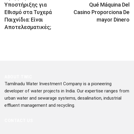
Υποστήριξης για
Qué Máquina Del
Εθισμό στα Τυχερά
Casino Proporciona De
Παιχνίδια: Είναι
mayor Dinero
Αποτελεσματικές;
ABOUT TWIC
Tamilnadu Water Investment Company is a pioneering
developer of water projects in India. Our expertise ranges from
urban water and sewarage systems, desalination, industrial
effluent management and recycling.
CONTACT US