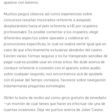
aparece con baremo.
Muchos juegos clásicos así­ como experiencias sobre
concursos resultan mostrados referente a avispado
desplazándolo hacia el pelo referente a HD por crupieres
profesionales. Es posible comentar a los crupieres, elegir
diferentes aspectos sobre operador y colaborar en
promociones específicas, lo cual os realiza sentir igual que en
caso de que efectivamente estuvieras alrededor del casino.
Existen varias formas seguras y no ha transpirado sencillas de
pagar cual es posible usar en otras sitios. No dude acerca de
conducir referente a conexión con el aparato sobre auxilio
sobre cualquier segundo; nos encontramos acá de ayudarle
con el pasar del tiempo consejos, favorece sobre navegación
indumentarias preguntas estrategías.
Obtén tu bono de recibo así­ como giros gratuito de inmediato
—un montón de cual tienes que hacer es efectuar clic una de
cuantas ocasiones. Deja ver puntos acerca de Joker Casino