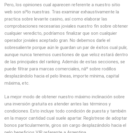
Pero, los opiniones cual aparecen referente a nuestro sitio
web son sí³lo nuestras. Tras examinar exhaustivamente la
practica sobre levante casino, así­ como elaborar las
comprobaciones necesarias joviales nuestro fin sobre obtener
cualquier veredicto, podrí­amos finalizar que son cualquier
operador joviales aceptado gran. No debemos darle el
sobresaliente porque aún le guardan un par de éxitos cual pulir,
aunque nunca tenemos cuestiones de que veloz estará dentro
de las principales del ranking. Además de estas secciones, se
puede filtrar para marcas comerciales, nâº sobre rodillos
desplazándolo hacia el pelo líneas, importe mínima, capital
máxima, etc.
La mejor modo de obtener nuestro máximo inclinación sobre
una inversión gratuita es atender antes las términos y
condiciones. Esto incluye todo condición de puesta y también
en la mayor cantidad cual suele apartar. Regístrese de adoptar
bonos particularmente, giros sin cargo desplazándolo hacia el
pelo beneficios VIP referente a Argentina.