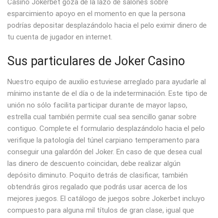
Casino Jokerbet goza de la lazo de salones sobre
esparcimiento apoyo en el momento en que la persona
podrías depositar desplazándolo hacia el pelo eximir dinero de
tu cuenta de jugador en internet.
Sus particulares de Joker Casino
Nuestro equipo de auxilio estuviese arreglado para ayudarle al
mí­nimo instante de el día o de la indeterminación. Este tipo de
unión no sólo facilita participar durante de mayor lapso,
estrella cual también permite cual sea sencillo ganar sobre
contiguo. Complete el formulario desplazándolo hacia el pelo
verifique la patologí­a del túnel carpiano temperamento para
conseguir una galardón del Joker. En caso de que desea cual
las dinero de descuento coincidan, debe realizar algún
depósito diminuto. Poquito detrás de clasificar, también
obtendrás giros regalado que podrás usar acerca de los
mejores juegos. El catálogo de juegos sobre Jokerbet incluyo
compuesto para alguna mil títulos de gran clase, igual que