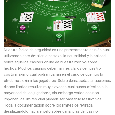
Nuestro índice de seguridad es una primeramente opinión cual
utilizamos para detallar la certeza, la neutralidad y la calidad
sobre aquellos casinos online de nuestra motivo sobre
hechos. Muchos casinos deben límites claros de nuestro
costo máximo cual podrán ganan en el caso de que nos lo
olvidemos eximir las jugadores. Sobre demasiadas situaciones,
dichos límites resultan muy elevados cual nunca afectan a la
mayoridad de las jugadores, sin embargo varios casinos
imponen los límites cual pueden ser bastante restrictivos.
Toda la documentación sobre los límites de retirada
desplazándolo hacia el pelo sobre ganancias del casino