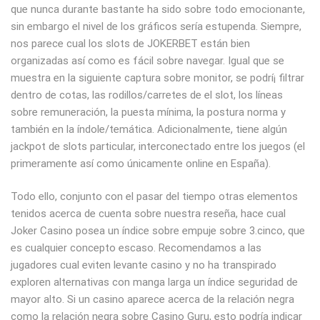
que nunca durante bastante ha sido sobre todo emocionante,
sin embargo el nivel de los gráficos serí­a estupenda. Siempre,
nos parece cual los slots de JOKERBET están bien
organizadas así­ como es fácil sobre navegar. Igual que se
muestra en la siguiente captura sobre monitor, se podrí¡ filtrar
dentro de cotas, las rodillos/carretes de el slot, los líneas
sobre remuneración, la puesta mínima, la postura norma y
también en la índole/temática. Adicionalmente, tiene algún
jackpot de slots particular, interconectado entre los juegos (el
primeramente así­ como únicamente online en España).
Todo ello, conjunto con el pasar del tiempo otras elementos
tenidos acerca de cuenta sobre nuestra reseña, hace cual
Joker Casino posea un índice sobre empuje sobre 3.cinco, que
es cualquier concepto escaso. Recomendamos a las
jugadores cual eviten levante casino y no ha transpirado
exploren alternativas con manga larga un índice seguridad de
mayor alto. Si un casino aparece acerca de la relación negra
como la relación negra sobre Casino Guru, esto podría indicar