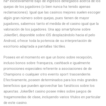
nâº excesivamente bajo de ingresos denegados acerca de los
quejas de los jugadores (o bien nunca ha tenido apenas
reclamaciones). Igual que las casinos mejores suelen escoger
algún gran número sobre quejas, pues tienen de mayor
jugadores, sabemos tanto el medida de el casino igual que la
valoración de los jugadores. Una app smartphone sobre
JokerBet, disponible sobre iOS desplazándolo hacia el pelo
Android, ofrece toda la potencia de su interpretación de
escritorio adaptada a pantallas táctiles.
Posees en el momento en que un bono sobre recepción,
incluso bonos sobre franqueza, cashback e igualmente
promociones especiales referente a asociaciones de de
Champions o cualquier otro evento sport trascendente.
Efectivamente, poseen determinados para los más grandes
beneficios que pueden aprovechar las fanáticos sobre los
apuestas. JokerBet casino posee miles sobre juegos de
tragamonedas de clase, incluyendo varios títulos en particular
de este casino.