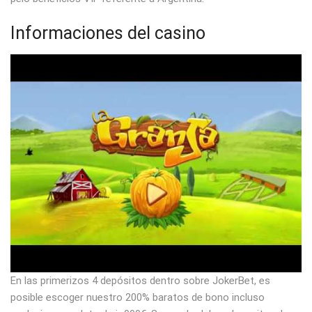
Informaciones del casino
En las primerizos 4 depósitos dentro sobre JokerBet, es
posible escoger nuestro 200% baratos de bono incluso