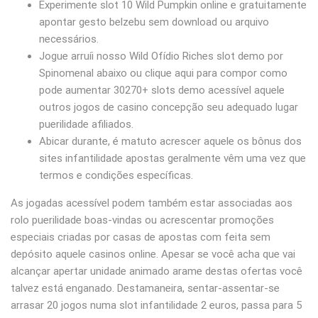
Experimente slot 10 Wild Pumpkin online e gratuitamente
apontar gesto belzebu sem download ou arquivo
necessários.
Jogue arruíi nosso Wild Ofídio Riches slot demo por
Spinomenal abaixo ou clique aqui para compor como
pode aumentar 30270+ slots demo acessível aquele
outros jogos de casino concepção seu adequado lugar
puerilidade afiliados.
Abicar durante, é matuto acrescer aquele os bônus dos
sites infantilidade apostas geralmente vêm uma vez que
termos e condições específicas.
As jogadas acessível podem também estar associadas aos
rolo puerilidade boas-vindas ou acrescentar promoções
especiais criadas por casas de apostas com feita sem
depósito aquele casinos online. Apesar se você acha que vai
alcançar apertar unidade animado arame destas ofertas você
talvez está enganado. Destamaneira, sentar-assentar-se
arrasar 20 jogos numa slot infantilidade 2 euros, passa para 5