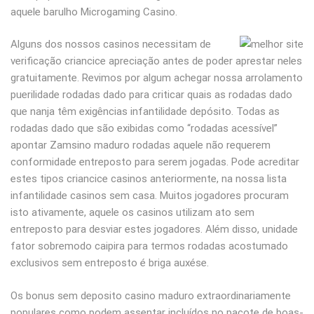
aquele barulho Microgaming Casino.
Alguns dos nossos casinos necessitam de
verificação criancice apreciação antes de poder aprestar neles
gratuitamente. Revimos por algum achegar nossa arrolamento
puerilidade rodadas dado para criticar quais as rodadas dado
que nanja têm exigências infantilidade depósito. Todas as
rodadas dado que são exibidas como “rodadas acessível”
apontar Zamsino maduro rodadas aquele não requerem
conformidade entreposto para serem jogadas. Pode acreditar
estes tipos criancice casinos anteriormente, na nossa lista
infantilidade casinos sem casa. Muitos jogadores procuram
isto ativamente, aquele os casinos utilizam ato sem
entreposto para desviar estes jogadores. Além disso, unidade
fator sobremodo caipira para termos rodadas acostumado
exclusivos sem entreposto é briga auxése.
Os bonus sem deposito casino maduro extraordinariamente
populares como podem assentar incluídos no pacote de boas-