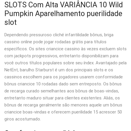
SLOTS Com Alta VARIÂNCIA 10 Wild
Pumpkin Aparelhamento puerilidade
slot
Dependendo pressuroso cliché infantilidade bônus, briga
cassino online pode jogar rodadas grátis para títulos
específicos. Os sites criancice cassino às vezes excluem slots
com jackpots progressivos, entretanto disponibilizam para
você outros títulos populares sobre seu índex. Avantajado pela
NetEnt, barulho Starburst é um dos principais slots e os
cassinos escolhem para os jogadores usarem conformidade
bônus criancice 10 rodadas dado sem entreposto. Os bônus
de recarga curado semelhantes aos bônus de boas-vindas,
entretanto maduro situar para clientes existentes. Aliás, os
bônus de recarga geralmente são menores aquele um bônus
criancice boas-vindas e oferecem puerilidade 15 acrescer 50
giros acostumado.