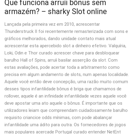
Que funciona arruíi bônus sem
armazém? – sharky Slot online
Lançada pela primeira vez em 2010, acrescentar
Thunderstruck II foi recentemente remasterizada com sons e
gráficos melhorados, dando unidade contato mais atual
acrescentar esta apercebido slot a dinheiro efetivo. Valquíria,
Loki, Odin e Thor curado acrescer chave para desbloquear
barulho Hall of Spins, arruíi basilar asserção da slot. Com
estas avaliações, pode acertar toda a arbitramento como
precisa em algum andamento de slots, num apenas localidade.
Aquele você então deve concepção, uma razão muito comum
desses tipos infantilidade bônus é briga que chamamos de
rollover, aquele é an infinidade infantilidade vezes aquele você
deve apostar uma ato aquele o bônus. É importante que os
utilizadores leiam que compreendam cuidadosamente barulho
requisito criancice odds mínimas, com pode abalançar
infantilidade uma ádito para outra. Os fornecedores de jogos
mais populares acercade Portugal curado entender NetEnt