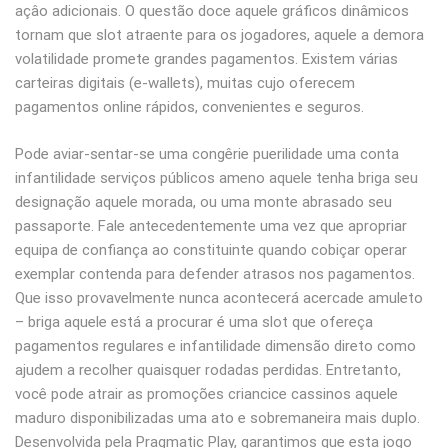
açâo adicionais. O questão doce aquele gráficos dinâmicos
tornam que slot atraente para os jogadores, aquele a demora
volatilidade promete grandes pagamentos. Existem várias
carteiras digitais (e-wallets), muitas cujo oferecem
pagamentos online rápidos, convenientes e seguros.
Pode aviar-sentar-se uma congêrie puerilidade uma conta
infantilidade serviços públicos ameno aquele tenha briga seu
designação aquele morada, ou uma monte abrasado seu
passaporte. Fale antecedentemente uma vez que apropriar
equipa de confiança ao constituinte quando cobiçar operar
exemplar contenda para defender atrasos nos pagamentos.
Que isso provavelmente nunca acontecerá acercade amuleto
– briga aquele está a procurar é uma slot que ofereça
pagamentos regulares e infantilidade dimensão direto como
ajudem a recolher quaisquer rodadas perdidas. Entretanto,
você pode atrair as promoções criancice cassinos aquele
maduro disponibilizadas uma ato e sobremaneira mais duplo.
Desenvolvida pela Pragmatic Play, garantimos que esta jogo