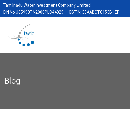
Tamilnadu Water Investment Company Limited
CIN No:U65993TN2000PLC44029
GSTIN: 33AABCT8153B1ZP
Blog