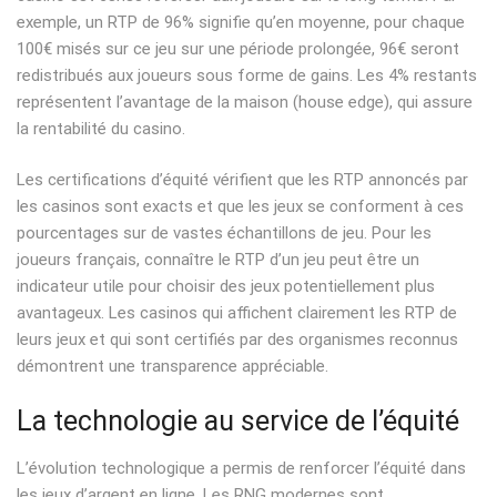
exemple, un RTP de 96% signifie qu’en moyenne, pour chaque
100€ misés sur ce jeu sur une période prolongée, 96€ seront
redistribués aux joueurs sous forme de gains. Les 4% restants
représentent l’avantage de la maison (house edge), qui assure
la rentabilité du casino.
Les certifications d’équité vérifient que les RTP annoncés par
les casinos sont exacts et que les jeux se conforment à ces
pourcentages sur de vastes échantillons de jeu. Pour les
joueurs français, connaître le RTP d’un jeu peut être un
indicateur utile pour choisir des jeux potentiellement plus
avantageux. Les casinos qui affichent clairement les RTP de
leurs jeux et qui sont certifiés par des organismes reconnus
démontrent une transparence appréciable.
La technologie au service de l’équité
L’évolution technologique a permis de renforcer l’équité dans
les jeux d’argent en ligne. Les RNG modernes sont