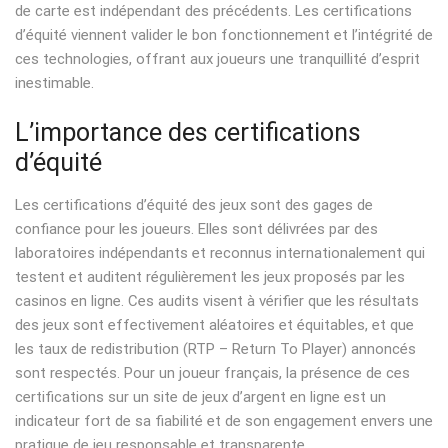
de carte est indépendant des précédents. Les certifications
d’équité viennent valider le bon fonctionnement et l’intégrité de
ces technologies, offrant aux joueurs une tranquillité d’esprit
inestimable.
L’importance des certifications
d’équité
Les certifications d’équité des jeux sont des gages de
confiance pour les joueurs. Elles sont délivrées par des
laboratoires indépendants et reconnus internationalement qui
testent et auditent régulièrement les jeux proposés par les
casinos en ligne. Ces audits visent à vérifier que les résultats
des jeux sont effectivement aléatoires et équitables, et que
les taux de redistribution (RTP – Return To Player) annoncés
sont respectés. Pour un joueur français, la présence de ces
certifications sur un site de jeux d’argent en ligne est un
indicateur fort de sa fiabilité et de son engagement envers une
pratique de jeu responsable et transparente.