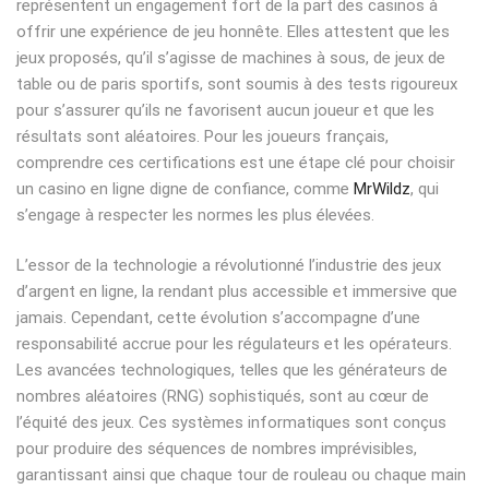
représentent un engagement fort de la part des casinos à
offrir une expérience de jeu honnête. Elles attestent que les
jeux proposés, qu’il s’agisse de machines à sous, de jeux de
table ou de paris sportifs, sont soumis à des tests rigoureux
pour s’assurer qu’ils ne favorisent aucun joueur et que les
résultats sont aléatoires. Pour les joueurs français,
comprendre ces certifications est une étape clé pour choisir
un casino en ligne digne de confiance, comme
MrWildz
, qui
s’engage à respecter les normes les plus élevées.
L’essor de la technologie a révolutionné l’industrie des jeux
d’argent en ligne, la rendant plus accessible et immersive que
jamais. Cependant, cette évolution s’accompagne d’une
responsabilité accrue pour les régulateurs et les opérateurs.
Les avancées technologiques, telles que les générateurs de
nombres aléatoires (RNG) sophistiqués, sont au cœur de
l’équité des jeux. Ces systèmes informatiques sont conçus
pour produire des séquences de nombres imprévisibles,
garantissant ainsi que chaque tour de rouleau ou chaque main