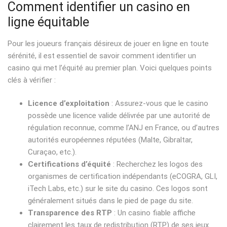
Comment identifier un casino en
ligne équitable
Pour les joueurs français désireux de jouer en ligne en toute
sérénité, il est essentiel de savoir comment identifier un
casino qui met l’équité au premier plan. Voici quelques points
clés à vérifier :
Licence d’exploitation
: Assurez-vous que le casino
possède une licence valide délivrée par une autorité de
régulation reconnue, comme l’ANJ en France, ou d’autres
autorités européennes réputées (Malte, Gibraltar,
Curaçao, etc.).
Certifications d’équité
: Recherchez les logos des
organismes de certification indépendants (eCOGRA, GLI,
iTech Labs, etc.) sur le site du casino. Ces logos sont
généralement situés dans le pied de page du site.
Transparence des RTP
: Un casino fiable affiche
clairement les taux de redistribution (RTP) de ses jeux.