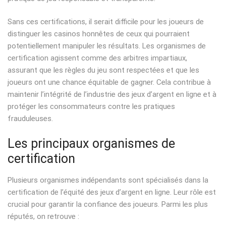
Sans ces certifications, il serait difficile pour les joueurs de
distinguer les casinos honnêtes de ceux qui pourraient
potentiellement manipuler les résultats. Les organismes de
certification agissent comme des arbitres impartiaux,
assurant que les règles du jeu sont respectées et que les
joueurs ont une chance équitable de gagner. Cela contribue à
maintenir l’intégrité de l’industrie des jeux d’argent en ligne et à
protéger les consommateurs contre les pratiques
frauduleuses.
Les principaux organismes de
certification
Plusieurs organismes indépendants sont spécialisés dans la
certification de l’équité des jeux d’argent en ligne. Leur rôle est
crucial pour garantir la confiance des joueurs. Parmi les plus
réputés, on retrouve :