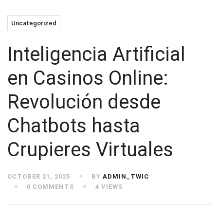
Uncategorized
Inteligencia Artificial
en Casinos Online:
Revolución desde
Chatbots hasta
Crupieres Virtuales
OCTOBER 21, 2025
BY
ADMIN_TWIC
0 COMMENTS
4 VIEWS