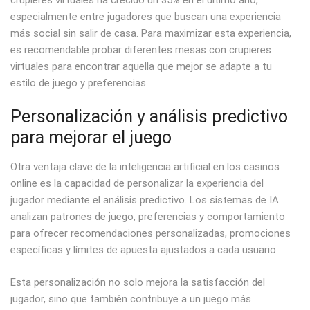
especialmente entre jugadores que buscan una experiencia
más social sin salir de casa. Para maximizar esta experiencia,
es recomendable probar diferentes mesas con crupieres
virtuales para encontrar aquella que mejor se adapte a tu
estilo de juego y preferencias.
Personalización y análisis predictivo
para mejorar el juego
Otra ventaja clave de la inteligencia artificial en los casinos
online es la capacidad de personalizar la experiencia del
jugador mediante el análisis predictivo. Los sistemas de IA
analizan patrones de juego, preferencias y comportamiento
para ofrecer recomendaciones personalizadas, promociones
específicas y límites de apuesta ajustados a cada usuario.
Esta personalización no solo mejora la satisfacción del
jugador, sino que también contribuye a un juego más