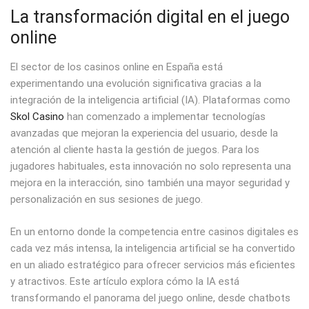
La transformación digital en el juego
online
El sector de los casinos online en España está
experimentando una evolución significativa gracias a la
integración de la inteligencia artificial (IA). Plataformas como
Skol Casino
han comenzado a implementar tecnologías
avanzadas que mejoran la experiencia del usuario, desde la
atención al cliente hasta la gestión de juegos. Para los
jugadores habituales, esta innovación no solo representa una
mejora en la interacción, sino también una mayor seguridad y
personalización en sus sesiones de juego.
En un entorno donde la competencia entre casinos digitales es
cada vez más intensa, la inteligencia artificial se ha convertido
en un aliado estratégico para ofrecer servicios más eficientes
y atractivos. Este artículo explora cómo la IA está
transformando el panorama del juego online, desde chatbots