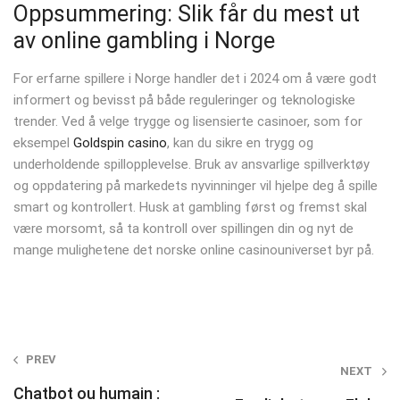
Oppsummering: Slik får du mest ut
av online gambling i Norge
For erfarne spillere i Norge handler det i 2024 om å være godt
informert og bevisst på både reguleringer og teknologiske
trender. Ved å velge trygge og lisensierte casinoer, som for
eksempel
Goldspin casino
, kan du sikre en trygg og
underholdende spillopplevelse. Bruk av ansvarlige spillverktøy
og oppdatering på markedets nyvinninger vil hjelpe deg å spille
smart og kontrollert. Husk at gambling først og fremst skal
være morsomt, så ta kontroll over spillingen din og nyt de
mange mulighetene det norske online casinouniverset byr på.
Post
PREV
NEXT
navigation
Chatbot ou humain :