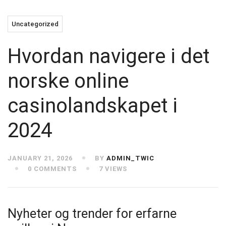
Uncategorized
Hvordan navigere i det
norske online
casinolandskapet i
2024
JANUARY 21, 2026
BY
ADMIN_TWIC
0 COMMENTS
7 VIEWS
Nyheter og trender for erfarne