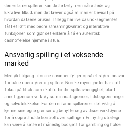
den erfarne spilleren kan dette bety mer målrettede og
lukrative tilbud, men det krever også at man er bevisst på
hvordan dataene brukes. I tillegg har live casino-segmentet
fått et løft med bedre streamingkvalitet og interaktive
funksjoner, som gjør det enklere å få en autentisk
casinofølelse hjemme i stua.
Ansvarlig spilling i et voksende
marked
Med økt tilgang til online casinoer følger også et større ansvar
for både operatører og spillere. Norske myndigheter har satt
fokus på tiltak som skal forhindre spilleavhengighet, blant
annet gjennom verktøy som innsatsgrenser, tidsbegrensninger
og selvutelukkelse. For den erfarne spilleren er det viktig å
kjenne sine egne grenser og benytte seg av disse verktøyene
for å opprettholde kontroll over spillingen. En nyttig strategi
kan være å sette et månedlig budsjett for gambling og holde