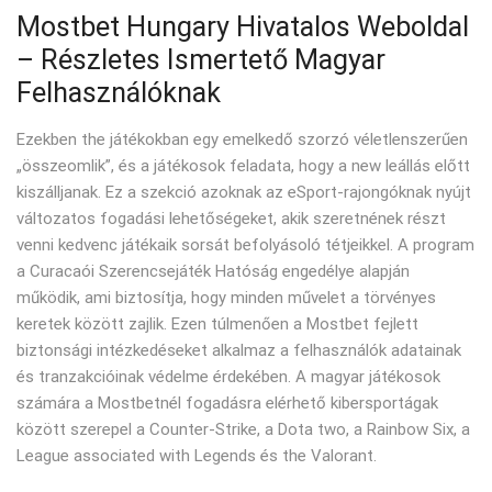
Mostbet Hungary Hivatalos Weboldal
– Részletes Ismertető Magyar
Felhasználóknak
Ezekben the játékokban egy emelkedő szorzó véletlenszerűen
„összeomlik”, és a játékosok feladata, hogy a new leállás előtt
kiszálljanak. Ez a szekció azoknak az eSport-rajongóknak nyújt
változatos fogadási lehetőségeket, akik szeretnének részt
venni kedvenc játékaik sorsát befolyásoló tétjeikkel. A program
a Curacaói Szerencsejáték Hatóság engedélye alapján
működik, ami biztosítja, hogy minden művelet a törvényes
keretek között zajlik. Ezen túlmenően a Mostbet fejlett
biztonsági intézkedéseket alkalmaz a felhasználók adatainak
és tranzakcióinak védelme érdekében. A magyar játékosok
számára a Mostbetnél fogadásra elérhető kibersportágak
között szerepel a Counter-Strike, a Dota two, a Rainbow Six, a
League associated with Legends és the Valorant.