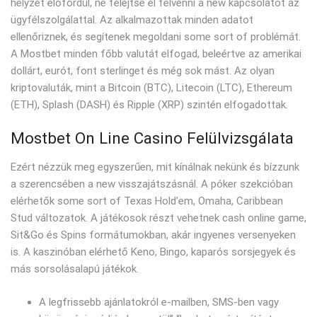
helyzet előfordul, ne felejtse el felvenni a new kapcsolatot az
ügyfélszolgálattal. Az alkalmazottak minden adatot
ellenőriznek, és segítenek megoldani some sort of problémát.
A Mostbet minden főbb valutát elfogad, beleértve az amerikai
dollárt, eurót, font sterlinget és még sok mást. Az olyan
kriptovaluták, mint a Bitcoin (BTC), Litecoin (LTC), Ethereum
(ETH), Splash (DASH) és Ripple (XRP) szintén elfogadottak.
Mostbet On Line Casino Felülvizsgálata
Ezért nézzük meg egyszerűen, mit kínálnak nekünk és bízzunk
a szerencsében a new visszajátszásnál. A póker szekcióban
elérhetők some sort of Texas Hold’em, Omaha, Caribbean
Stud változatok. A játékosok részt vehetnek cash online game,
Sit&Go és Spins formátumokban, akár ingyenes versenyeken
is. A kaszinóban elérhető Keno, Bingo, kaparós sorsjegyek és
más sorsolásalapú játékok.
A legfrissebb ajánlatokról e-mailben, SMS-ben vagy