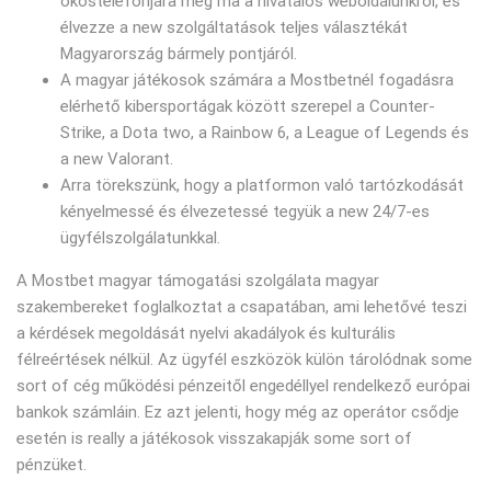
okostelefonjára még ma a hivatalos weboldalunkról, és
élvezze a new szolgáltatások teljes választékát
Magyarország bármely pontjáról.
A magyar játékosok számára a Mostbetnél fogadásra
elérhető kibersportágak között szerepel a Counter-
Strike, a Dota two, a Rainbow 6, a League of Legends és
a new Valorant.
Arra törekszünk, hogy a platformon való tartózkodását
kényelmessé és élvezetessé tegyük a new 24/7-es
ügyfélszolgálatunkkal.
A Mostbet magyar támogatási szolgálata magyar
szakembereket foglalkoztat a csapatában, ami lehetővé teszi
a kérdések megoldását nyelvi akadályok és kulturális
félreértések nélkül. Az ügyfél eszközök külön tárolódnak some
sort of cég működési pénzeitől engedéllyel rendelkező európai
bankok számláin. Ez azt jelenti, hogy még az operátor csődje
esetén is really a játékosok visszakapják some sort of
pénzüket.