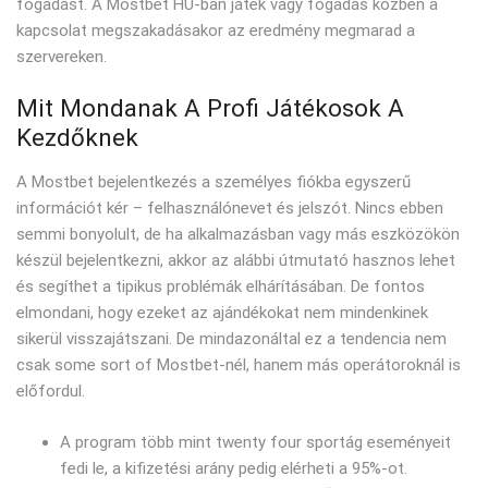
fogadást. A Mostbet HU-ban játék vagy fogadás közben a
kapcsolat megszakadásakor az eredmény megmarad a
szervereken.
Mit Mondanak A Profi Játékosok A
Kezdőknek
A Mostbet bejelentkezés a személyes fiókba egyszerű
információt kér – felhasználónevet és jelszót. Nincs ebben
semmi bonyolult, de ha alkalmazásban vagy más eszközökön
készül bejelentkezni, akkor az alábbi útmutató hasznos lehet
és segíthet a tipikus problémák elhárításában. De fontos
elmondani, hogy ezeket az ajándékokat nem mindenkinek
sikerül visszajátszani. De mindazonáltal ez a tendencia nem
csak some sort of Mostbet-nél, hanem más operátoroknál is
előfordul.
A program több mint twenty four sportág eseményeit
fedi le, a kifizetési arány pedig elérheti a 95%-ot.