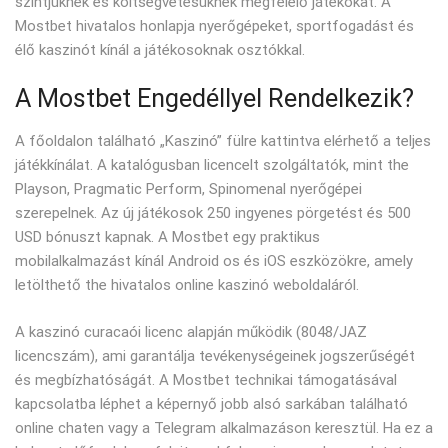
szintjüknek és költségvetésüknek megfelelő játékokat. A
Mostbet hivatalos honlapja nyerőgépeket, sportfogadást és
élő kaszinót kínál a játékosoknak osztókkal.
A Mostbet Engedéllyel Rendelkezik?
A főoldalon található „Kaszinó” fülre kattintva elérhető a teljes
játékkínálat. A katalógusban licencelt szolgáltatók, mint the
Playson, Pragmatic Perform, Spinomenal nyerőgépei
szerepelnek. Az új játékosok 250 ingyenes pörgetést és 500
USD bónuszt kapnak. A Mostbet egy praktikus
mobilalkalmazást kínál Android os és iOS eszközökre, amely
letölthető the hivatalos online kaszinó weboldaláról.
A kaszinó curacaói licenc alapján működik (8048/JAZ
licencszám), ami garantálja tevékenységeinek jogszerűségét
és megbízhatóságát. A Mostbet technikai támogatásával
kapcsolatba léphet a képernyő jobb alsó sarkában található
online chaten vagy a Telegram alkalmazáson keresztül. Ha ez a