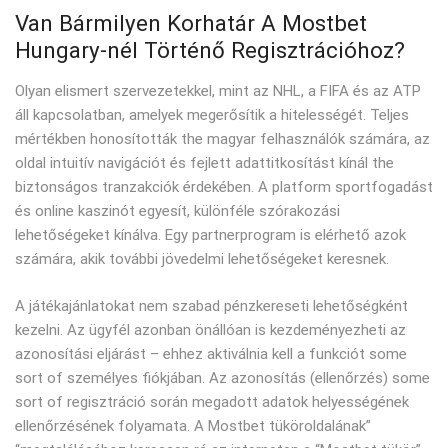
Van Bármilyen Korhatár A Mostbet
Hungary-nél Történő Regisztrációhoz?
Olyan elismert szervezetekkel, mint az NHL, a FIFA és az ATP
áll kapcsolatban, amelyek megerősítik a hitelességét. Teljes
mértékben honosították the magyar felhasználók számára, az
oldal intuitív navigációt és fejlett adattitkosítást kínál the
biztonságos tranzakciók érdekében. A platform sportfogadást
és online kaszinót egyesít, különféle szórakozási
lehetőségeket kínálva. Egy partnerprogram is elérhető azok
számára, akik további jövedelmi lehetőségeket keresnek.
A játékajánlatokat nem szabad pénzkereseti lehetőségként
kezelni. Az ügyfél azonban önállóan is kezdeményezheti az
azonosítási eljárást – ehhez aktiválnia kell a funkciót some
sort of személyes fiókjában. Az azonosítás (ellenőrzés) some
sort of regisztráció során megadott adatok helyességének
ellenőrzésének folyamata. A Mostbet tüköroldalának”