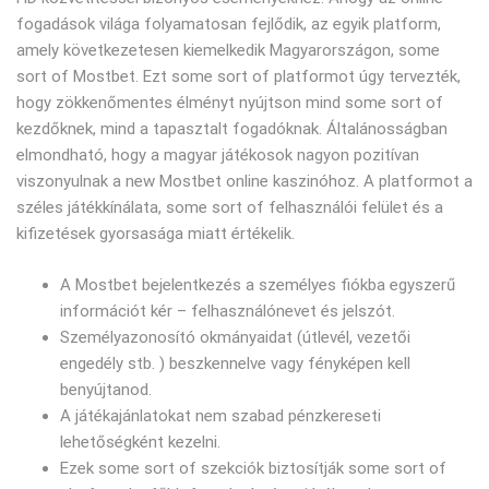
fogadások világa folyamatosan fejlődik, az egyik platform,
amely következetesen kiemelkedik Magyarországon, some
sort of Mostbet. Ezt some sort of platformot úgy tervezték,
hogy zökkenőmentes élményt nyújtson mind some sort of
kezdőknek, mind a tapasztalt fogadóknak. Általánosságban
elmondható, hogy a magyar játékosok nagyon pozitívan
viszonyulnak a new Mostbet online kaszinóhoz. A platformot a
széles játékkínálata, some sort of felhasználói felület és a
kifizetések gyorsasága miatt értékelik.
A Mostbet bejelentkezés a személyes fiókba egyszerű
információt kér – felhasználónevet és jelszót.
Személyazonosító okmányaidat (útlevél, vezetői
engedély stb. ) beszkennelve vagy fényképen kell
benyújtanod.
A játékajánlatokat nem szabad pénzkereseti
lehetőségként kezelni.
Ezek some sort of szekciók biztosítják some sort of