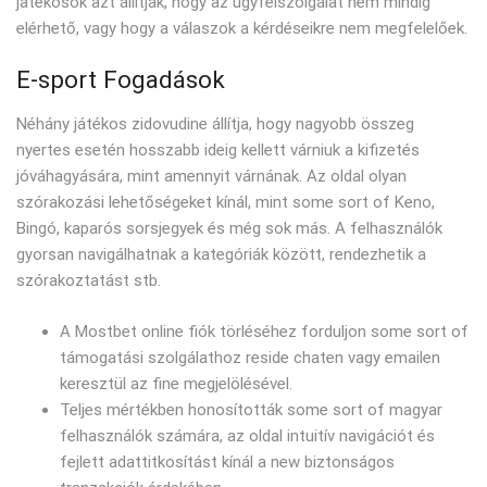
játékosok azt állítják, hogy az ügyfélszolgálat nem mindig
elérhető, vagy hogy a válaszok a kérdéseikre nem megfelelőek.
E-sport Fogadások
Néhány játékos zidovudine állítja, hogy nagyobb összeg
nyertes esetén hosszabb ideig kellett várniuk a kifizetés
jóváhagyására, mint amennyit várnának. Az oldal olyan
szórakozási lehetőségeket kínál, mint some sort of Keno,
Bingó, kaparós sorsjegyek és még sok más. A felhasználók
gyorsan navigálhatnak a kategóriák között, rendezhetik a
szórakoztatást stb.
A Mostbet online fiók törléséhez forduljon some sort of
támogatási szolgálathoz reside chaten vagy emailen
keresztül az fine megjelölésével.
Teljes mértékben honosították some sort of magyar
felhasználók számára, az oldal intuitív navigációt és
fejlett adattitkosítást kínál a new biztonságos