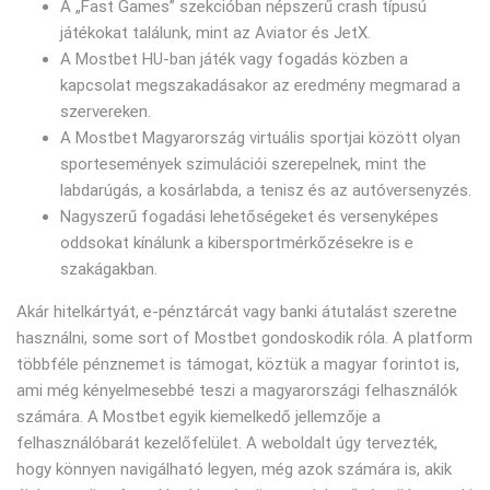
A „Fast Games” szekcióban népszerű crash típusú
játékokat találunk, mint az Aviator és JetX.
A Mostbet HU-ban játék vagy fogadás közben a
kapcsolat megszakadásakor az eredmény megmarad a
szervereken.
A Mostbet Magyarország virtuális sportjai között olyan
sportesemények szimulációi szerepelnek, mint the
labdarúgás, a kosárlabda, a tenisz és az autóversenyzés.
Nagyszerű fogadási lehetőségeket és versenyképes
oddsokat kínálunk a kibersportmérkőzésekre is e
szakágakban.
Akár hitelkártyát, e-pénztárcát vagy banki átutalást szeretne
használni, some sort of Mostbet gondoskodik róla. A platform
többféle pénznemet is támogat, köztük a magyar forintot is,
ami még kényelmesebbé teszi a magyarországi felhasználók
számára. A Mostbet egyik kiemelkedő jellemzője a
felhasználóbarát kezelőfelület. A weboldalt úgy tervezték,
hogy könnyen navigálható legyen, még azok számára is, akik