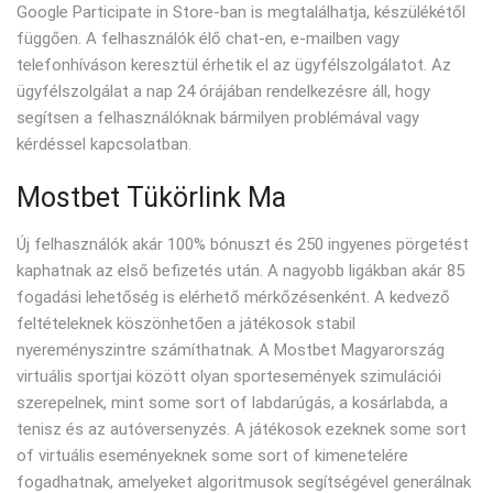
Google Participate in Store-ban is megtalálhatja, készülékétől
függően. A felhasználók élő chat-en, e-mailben vagy
telefonhíváson keresztül érhetik el az ügyfélszolgálatot. Az
ügyfélszolgálat a nap 24 órájában rendelkezésre áll, hogy
segítsen a felhasználóknak bármilyen problémával vagy
kérdéssel kapcsolatban.
Mostbet Tükörlink Ma
Új felhasználók akár 100% bónuszt és 250 ingyenes pörgetést
kaphatnak az első befizetés után. A nagyobb ligákban akár 85
fogadási lehetőség is elérhető mérkőzésenként. A kedvező
feltételeknek köszönhetően a játékosok stabil
nyereményszintre számíthatnak. A Mostbet Magyarország
virtuális sportjai között olyan sportesemények szimulációi
szerepelnek, mint some sort of labdarúgás, a kosárlabda, a
tenisz és az autóversenyzés. A játékosok ezeknek some sort
of virtuális eseményeknek some sort of kimenetelére
fogadhatnak, amelyeket algoritmusok segítségével generálnak