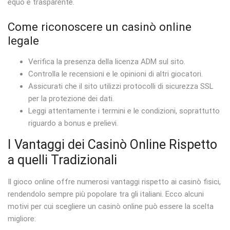
equo e trasparente.
Come riconoscere un casinò online
legale
Verifica la presenza della licenza ADM sul sito.
Controlla le recensioni e le opinioni di altri giocatori.
Assicurati che il sito utilizzi protocolli di sicurezza SSL
per la protezione dei dati.
Leggi attentamente i termini e le condizioni, soprattutto
riguardo a bonus e prelievi.
I Vantaggi dei Casinò Online Rispetto
a quelli Tradizionali
Il gioco online offre numerosi vantaggi rispetto ai casinò fisici,
rendendolo sempre più popolare tra gli italiani. Ecco alcuni
motivi per cui scegliere un casinò online può essere la scelta
migliore: