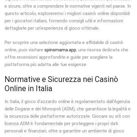
e sicure, oltre a comprendere le normative vigenti nel paese. In
questo articolo, esploreremo i migliori casinò online disponibili
per i giocatori italiani, fornendo consigli utili e informazioni
dettagliate per un’esperienza di gioco ottimale.
Per scoprire una selezione aggiornata e affidabile di casinò
online, puoi visitare
spinsmama.app
, una risorsa dedicata che
offre recensioni approfondite e guide per scegliere la
piattaforma più adatta alle tue esigenze.
Normative e Sicurezza nei Casinò
Online in Italia
In Italia, il gioco d’azzardo online è regolamentato dall’Agenzia
delle Dogane e dei Monopoli (ADM), che garantisce la legalità e
la sicurezza delle piattaforme autorizzate. Giocare su siti con
licenza ADM è fondamentale per proteggere i propri dati
personali e finanziari, oltre a garantire un ambiente di gioco