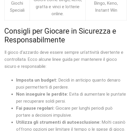
Giochi
Bingo, Keno,
gratta e vinci e lotterie
Speciali
Instant Win
online.
Consigli per Giocare in Sicurezza e
Responsabilmente
Il gioco d’azzardo deve essere sempre un’attività divertente e
controllata. Ecco alcune linee guida per mantenere il gioco
sicuro e responsabile:
Imposta un budget:
Decidi in anticipo quanto denaro
puoi permetterti di perdere.
Non inseguire le perdite:
Evita di aumentare le puntate
per recuperare soldi persi.
Fai pause regolari:
Giocare per lunghi periodi può
portare a decisioni impulsive.
Utilizza gli strumenti di autoesclusione:
Molti casinò
offrono opzioni per limitare il tempo o le spese di gioco.