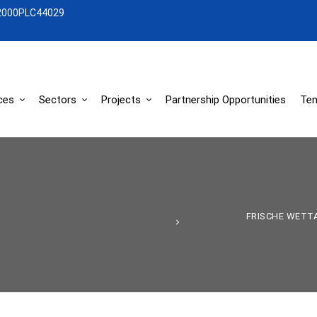
2000PLC44029
ces
Sectors
Projects
Partnership Opportunities
Ten
FRISCHE WETT