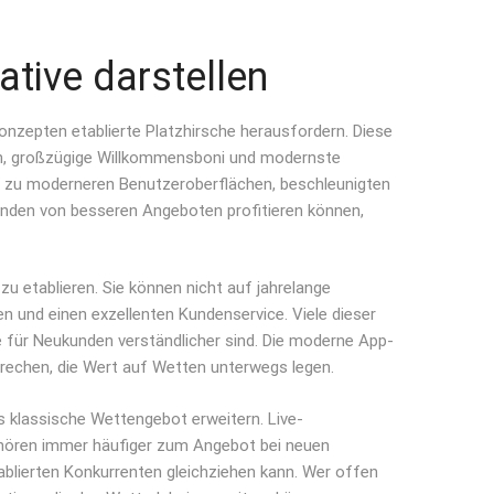
ative darstellen
nzepten etablierte Platzhirsche herausfordern. Diese
en, großzügige Willkommensboni und modernste
t zu moderneren Benutzeroberflächen, beschleunigten
unden von besseren Angeboten profitieren können,
u etablieren. Sie können nicht auf jahrelange
und einen exzellenten Kundenservice. Viele dieser
für Neukunden verständlicher sind. Die moderne App-
rechen, die Wert auf Wetten unterwegs legen.
s klassische Wettengebot erweitern. Live-
gehören immer häufiger zum Angebot bei neuen
ablierten Konkurrenten gleichziehen kann. Wer offen