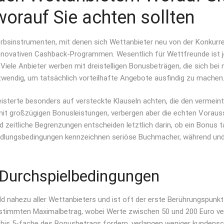
worauf Sie achten sollten
bsinstrumenten, mit denen sich Wettanbieter neu von der Konkurre
u innovativen Cashback-Programmen. Wesentlich für Wettfreunde ist
le Anbieter werben mit dreistelligen Bonusbeträgen, die sich bei nä
otwendig, um tatsächlich vorteilhafte Angebote ausfindig zu machen
terte besonders auf versteckte Klauseln achten, die den vermeintlic
mit großzügigen Bonusleistungen, verbergen aber die echten Voraus
zeitliche Begrenzungen entscheiden letztlich darin, ob ein Bonus 
ungsbedingungen kennzeichnen seriöse Buchmacher, während undur
 Durchspielbedingungen
 nahezu aller Wettanbieters und ist oft der erste Berührungspunkt
stimmten Maximalbetrag, wobei Werte zwischen 50 und 200 Euro verbr
- bis 5-fache des Bonusbetrags fordern, verlangen weniger kundens