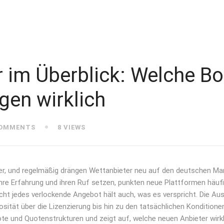
r im Überblick: Welche 
gen wirklich
COMMENTS
8 VIEWS
ter, und regelmäßig drängen Wettanbieter neu auf den deutschen Mar
ihre Erfahrung und ihren Ruf setzen, punkten neue Plattformen häu
t jedes verlockende Angebot hält auch, was es verspricht. Die Aus
sität über die Lizenzierung bis hin zu den tatsächlichen Konditione
bote und Quotenstrukturen und zeigt auf, welche neuen Anbieter wi