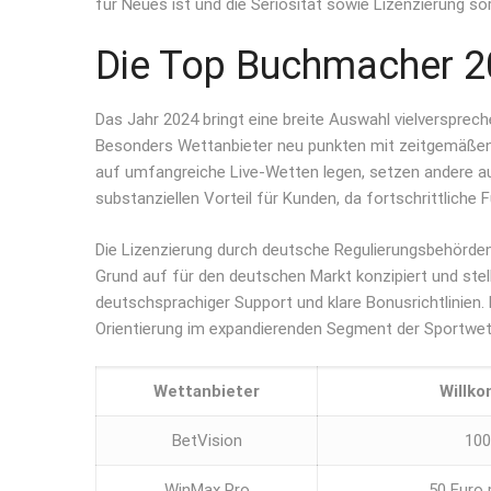
für Neues ist und die Seriosität sowie Lizenzierung s
Die Top Buchmacher 2
Das Jahr 2024 bringt eine breite Auswahl vielversprec
Besonders Wettanbieter neu punkten mit zeitgemäßen 
auf umfangreiche Live-Wetten legen, setzen andere au
substanziellen Vorteil für Kunden, da fortschrittlich
Die Lizenzierung durch deutsche Regulierungsbehörden
Grund auf für den deutschen Markt konzipiert und ste
deutschsprachiger Support und klare Bonusrichtlinien.
Orientierung im expandierenden Segment der Sportwet
Wettanbieter
Willk
BetVision
100
WinMax Pro
50 Euro