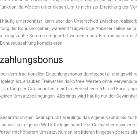
Funktion, da Wetten unter diesen Limits nicht zur Erreichung der Vo
häufig unterschätzt, kann aber den Unterschied zwischen realisie
ung der Bonusvorgaben, während fragwürdige Anbieter teilweise nu
die eingezahlte Summe umgesetzt werden muss. Ein transparenter An
 Bonusauszahlung komplizieren.
nzahlungsbonus
über dem traditionellen Einzahlungsbonus durchgesetzt und gewähr
tgelegt ist, erlauben Freiwetten risikofreie Wetten ohne Verwendung
Umfang der Gratisquoten meist im Bereich von 5 bis 50 Euro rangi
 keinen Umsatzbedingungen. Allerdings wird häufig nur der Gewinnbet
 Gesamtsummen, beansprucht allerdings das eigene Kapital bis zur 
besser zur eigenen Wettstrategie passt. Für Gelegenheitsspieler mit
etter mit höherem Umsatzvolumen profitieren hingegen potenziell 