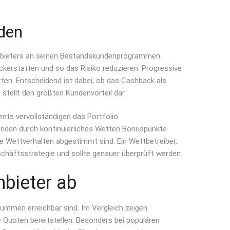
den
Anbieters an seinen Bestandskundenprogrammen.
ckerstatten und so das Risiko reduzieren. Progressive
en. Entscheidend ist dabei, ob das Cashback als
tellt den größten Kundenvorteil dar.
ts vervollständigen das Portfolio
unden durch kontinuierliches Wetten Bonuspunkte
le Wettverhalten abgestimmt sind. Ein Wettbetreiber,
schäftsstrategie und sollte genauer überprüft werden.
nbieter ab
summen erreichbar sind. Im Vergleich zeigen
 Quoten bereitstellen. Besonders bei populären