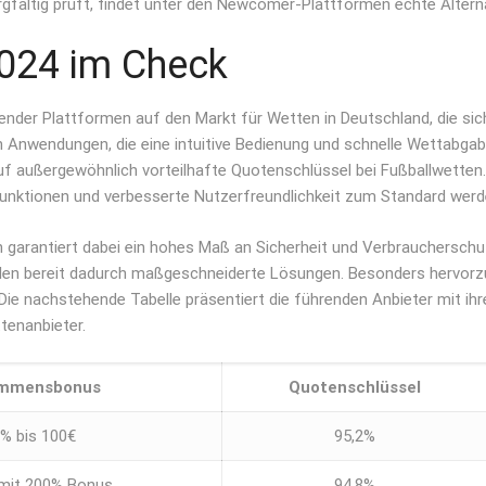
orgfältig prüft, findet unter den Newcomer-Plattformen echte Altern
024 im Check
hender Plattformen auf den Markt für Wetten in Deutschland, die sic
Anwendungen, die eine intuitive Bedienung und schnelle Wettabgabe
f außergewöhnlich vorteilhafte Quotenschlüssel bei Fußballwetten.
e Funktionen und verbesserte Nutzerfreundlichkeit zum Standard werd
 garantiert dabei ein hohes Maß an Sicherheit und Verbraucherschu
llen bereit dadurch maßgeschneiderte Lösungen. Besonders hervorz
 Die nachstehende Tabelle präsentiert die führenden Anbieter mit ih
tenanbieter.
ommensbonus
Quotenschlüssel
% bis 100€
95,2%
 mit 200% Bonus
94,8%