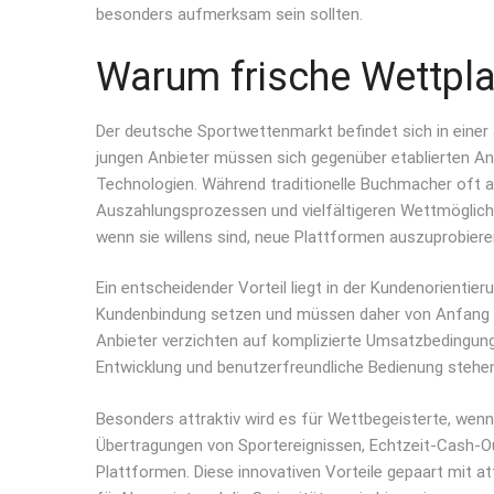
besonders aufmerksam sein sollten.
Warum frische Wettplat
Der deutsche Sportwettenmarkt befindet sich in einer
jungen Anbieter müssen sich gegenüber etablierten 
Technologien. Während traditionelle Buchmacher oft 
Auszahlungsprozessen und vielfältigeren Wettmöglich
wenn sie willens sind, neue Plattformen auszuprobiere
Ein entscheidender Vorteil liegt in der Kundenorientie
Kundenbindung setzen und müssen daher von Anfang an
Anbieter verzichten auf komplizierte Umsatzbedingun
Entwicklung und benutzerfreundliche Bedienung stehen
Besonders attraktiv wird es für Wettbegeisterte, wen
Übertragungen von Sportereignissen, Echtzeit-Cash-Ou
Plattformen. Diese innovativen Vorteile gepaart mit a