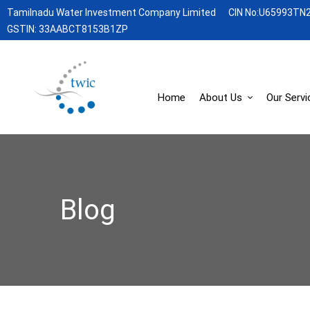
Tamilnadu Water Investment Company Limited
CIN No:U65993TN
GSTIN: 33AABCT8153B1ZP
Home
About Us
Our Servi
Blog