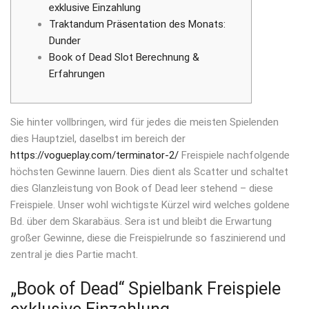
exklusive Einzahlung
Traktandum Präsentation des Monats:
Dunder
Book of Dead Slot Berechnung &
Erfahrungen
Sie hinter vollbringen, wird für jedes die meisten Spielenden
dies Hauptziel, daselbst im bereich der
https://vogueplay.com/terminator-2/
Freispiele nachfolgende
höchsten Gewinne lauern. Dies dient als Scatter und schaltet
dies Glanzleistung von Book of Dead leer stehend – diese
Freispiele. Unser wohl wichtigste Kürzel wird welches goldene
Bd. über dem Skarabäus.
Sera ist und bleibt die Erwartung
großer Gewinne, diese die Freispielrunde so faszinierend und
zentral je dies Partie macht.
„Book of Dead“ Spielbank Freispiele