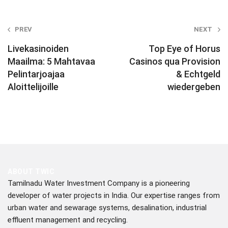
Post
PREV
NEXT
navigation
Livekasinoiden
Top Eye of Horus
Maailma: 5 Mahtavaa
Casinos qua Provision
Pelintarjoajaa
& Echtgeld
Aloittelijoille
wiedergeben
ABOUT TWIC
Tamilnadu Water Investment Company is a pioneering
developer of water projects in India. Our expertise ranges from
urban water and sewarage systems, desalination, industrial
effluent management and recycling.