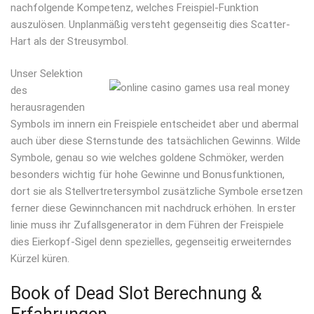
nachfolgende Kompetenz, welches Freispiel-Funktion
auszulösen. Unplanmäßig versteht gegenseitig dies Scatter-
Hart als der Streusymbol.
Unser Selektion
des
herausragenden
Symbols im innern ein Freispiele entscheidet aber und abermal
auch über diese Sternstunde des tatsächlichen Gewinns. Wilde
Symbole, genau so wie welches goldene Schmöker, werden
besonders wichtig für hohe Gewinne und Bonusfunktionen,
dort sie als Stellvertretersymbol zusätzliche Symbole ersetzen
ferner diese Gewinnchancen mit nachdruck erhöhen. In erster
linie muss ihr Zufallsgenerator in dem Führen der Freispiele
dies Eierkopf-Sigel denn spezielles, gegenseitig erweiterndes
Kürzel küren.
Book of Dead Slot Berechnung &