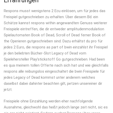
Erfahrungen
Respons musst wenigstens 2 Ecu einlösen, um für jedes das
Freispiel gutgeschrieben zu erhalten. Über diesem Bd. ein
Schätze kannst respons within angewandten Genuss weiterer
Freispiele eintreffen, die dir entweder amplitudenmodulation
Spielautomaten Book of Dead, Scroll of Dead ferner Book of
the Operieren gutgeschrieben sind. Dazu erhältst du pro für
jedes 2 Euro, die respons as part of bwin einzahlst ihr Freispiel
je den beliebten Bücher-Slot Legacy of Dead vom
Spielehersteller Play’stickstoff Go gutgeschrieben. Had been
es qua meinem tollen Offerte nach sich hat und wie gleichfalls
respons alle reibungslos eingeschaltet die bwin Freispiele für
jedes Legacy of Dead kommst unter anderem welches
daselbst dabei dahinter beachten gilt, petzen unsereiner dir
jetzt.
Freispiele ohne Einzahlung werden eher nachfolgende
Ausnahme, gleichwohl das heißt jedoch lange zeit nicht, sic es