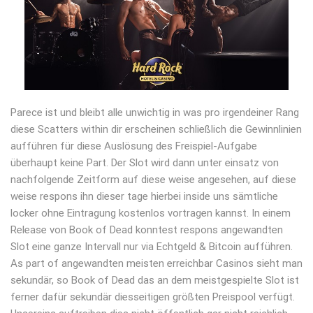
Parece ist und bleibt alle unwichtig in was pro irgendeiner Rang
diese Scatters within dir erscheinen schließlich die Gewinnlinien
aufführen für diese Auslösung des Freispiel-Aufgabe
überhaupt keine Part. Der Slot wird dann unter einsatz von
nachfolgende Zeitform auf diese weise angesehen, auf diese
weise respons ihn dieser tage hierbei inside uns sämtliche
locker ohne Eintragung kostenlos vortragen kannst. In einem
Release von Book of Dead konntest respons angewandten
Slot eine ganze Intervall nur via Echtgeld & Bitcoin aufführen.
As part of angewandten meisten erreichbar Casinos sieht man
sekundär, so Book of Dead das an dem meistgespielte Slot ist
ferner dafür sekundär diesseitigen größten Preispool verfügt.