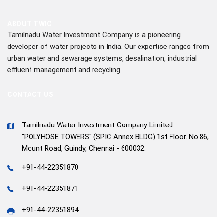
ABOUT TWIC
Tamilnadu Water Investment Company is a pioneering
developer of water projects in India. Our expertise ranges from
urban water and sewarage systems, desalination, industrial
effluent management and recycling.
CONTACT US
Tamilnadu Water Investment Company Limited
"POLYHOSE TOWERS" (SPIC Annex BLDG) 1st Floor, No.86,
Mount Road, Guindy, Chennai - 600032.
+91-44-22351870
+91-44-22351871
+91-44-22351894