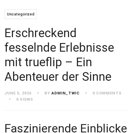
Uncategorized
Erschreckend
fesselnde Erlebnisse
mit trueflip – Ein
Abenteuer der Sinne
JUNE 5, 2026
BY
ADMIN_TWIC
0 COMMENTS
0 VIEWS
Faszinierende Einblicke