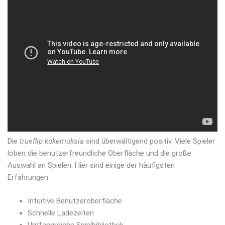
Die
trueflip kokemuksia
sind überwältigend positiv. Viele Spieler
loben die benutzerfreundliche Oberfläche und die große
Auswahl an Spielen. Hier sind einige der häufigsten
Erfahrungen:
Intuitive Benutzeroberfläche
Schnelle Ladezeiten
Umfangreiche Spielbibliothek