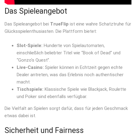
Das Spieleangebot
Das Spieleangebot bei
TrueFlip
ist eine wahre Schatztruhe für
Glücksspielenthusiasten. Die Plattform bietet:
Slot-Spiele:
Hunderte von Spielautomaten,
einschließlich beliebter Titel wie “Book of Dead” und
“Gonzo’s Quest”.
Live-Casino:
Spieler können in Echtzeit gegen echte
Dealer antreten, was das Erlebnis noch authentischer
macht.
Tischspiele:
Klassische Spiele wie Blackjack, Roulette
und Poker sind ebenfalls verfügbar.
Die Vielfalt an Spielen sorgt dafür, dass für jeden Geschmack
etwas dabei ist.
Sicherheit und Fairness