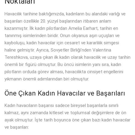
Noktaları
Havacılık tarihine baktığımızda, kadınların bu alandaki varlığı ve
başarıları özellikle 20. yüzyıl başlarından itibaren anlam
kazanmıştır. İlk kadın pilotlardan Amelia Earhart, tarihin en
tanınmış isimlerinden biridir. Onun okyanus aşırı uçuşları ve
kayboluşu, kadın havacılar için cesaret ve kararlılık simgesi
haline gelmiştir. Ayrıca, Sovyetler Birliği’nden Valentina
Tereshkova, uzaya çıkan ilk kadın olarak havacılık ve uzay tarihin
önemli bir figürü olmuştur. Bu öncü isimlerin yanı sıra, kadın
pilotların orduda görev alması, havacılıkta cinsiyet engellerini
yıkmanın önemli adımlarından biri olmuştur.
Öne Çıkan Kadın Havacılar ve Başarıları
Kadın havacıların başarısı sadece bireysel başarılarla sınırlı
kalmaz, aynı zamanda kitlesel ve toplumsal değişimlere de ön
ayak olmuştur. İşte tarih boyunca öne çıkan bazı kadın havacılar
ve başarıları: