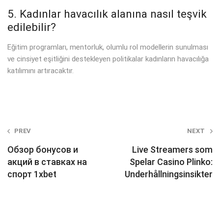
5. Kadınlar havacılık alanına nasıl teşvik
edilebilir?
Eğitim programları, mentorluk, olumlu rol modellerin sunulması
ve cinsiyet eşitliğini destekleyen politikalar kadınların havacılığa
katılımını artıracaktır.
Post
PREV
NEXT
navigation
Обзор бонусов и
Live Streamers som
акций в ставках на
Spelar Casino Plinko:
спорт 1xbet
Underhållningsinsikter