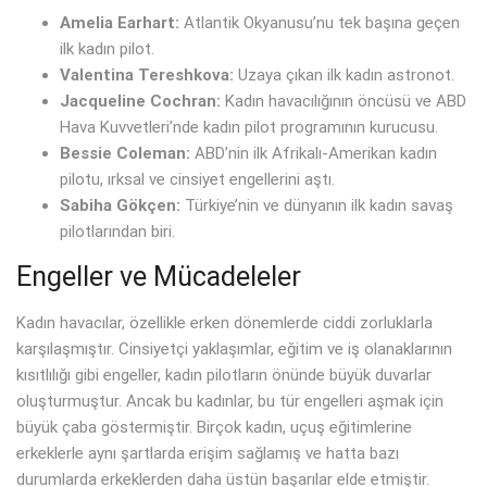
Amelia Earhart:
Atlantik Okyanusu’nu tek başına geçen
ilk kadın pilot.
Valentina Tereshkova:
Uzaya çıkan ilk kadın astronot.
Jacqueline Cochran:
Kadın havacılığının öncüsü ve ABD
Hava Kuvvetleri’nde kadın pilot programının kurucusu.
Bessie Coleman:
ABD’nin ilk Afrikalı-Amerikan kadın
pilotu, ırksal ve cinsiyet engellerini aştı.
Sabiha Gökçen:
Türkiye’nin ve dünyanın ilk kadın savaş
pilotlarından biri.
Engeller ve Mücadeleler
Kadın havacılar, özellikle erken dönemlerde ciddi zorluklarla
karşılaşmıştır. Cinsiyetçi yaklaşımlar, eğitim ve iş olanaklarının
kısıtlılığı gibi engeller, kadın pilotların önünde büyük duvarlar
oluşturmuştur. Ancak bu kadınlar, bu tür engelleri aşmak için
büyük çaba göstermiştir. Birçok kadın, uçuş eğitimlerine
erkeklerle aynı şartlarda erişim sağlamış ve hatta bazı
durumlarda erkeklerden daha üstün başarılar elde etmiştir.