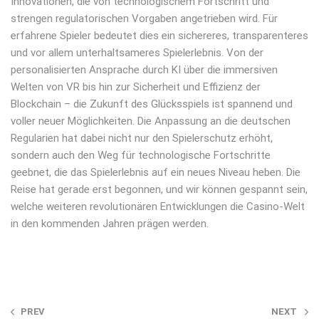
Innovationen, die von technologischem Fortschritt und
strengen regulatorischen Vorgaben angetrieben wird. Für
erfahrene Spieler bedeutet dies ein sichereres, transparenteres
und vor allem unterhaltsameres Spielerlebnis. Von der
personalisierten Ansprache durch KI über die immersiven
Welten von VR bis hin zur Sicherheit und Effizienz der
Blockchain – die Zukunft des Glücksspiels ist spannend und
voller neuer Möglichkeiten. Die Anpassung an die deutschen
Regularien hat dabei nicht nur den Spielerschutz erhöht,
sondern auch den Weg für technologische Fortschritte
geebnet, die das Spielerlebnis auf ein neues Niveau heben. Die
Reise hat gerade erst begonnen, und wir können gespannt sein,
welche weiteren revolutionären Entwicklungen die Casino-Welt
in den kommenden Jahren prägen werden.
Post
PREV
NEXT