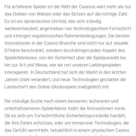
Für erfahrene Spieler ist die Welt der Casinos weit mehr als nur
das Drehen von Walzen oder das Setzen auf die richtige Zahl.
Es ist ein dynamisches Umfeld, das sich ständig
weiterentwickelt, angetrieben von technologischem Fortschritt
und strengen regulatorischen Rahmenbedingungen. Die besten
Innovationen in der Casino-Branche sind nicht nur auf visuelle
Effekte beschränkt, sondern durchdringen jeden Aspekt des
Spielerlebnisses, von der Sicherheit über die Spielauswahl bis
hin zur Art und Weise, wie wir mit unseren Lieblingsspielen
interagieren. In Deutschland hat sich der Markt in den letzten
Jahren stark verändert, und neue Technologien gestalten die
Landschaft des Online-Glücksspiels maßgeblich mit.
Die ständige Suche nach einem besseren, sichereren und
unterhaltsameren Spielerlebnis treibt die Innovationen voran.
Ob es sich um fortschrittliche Sicherheitsprotokolle handelt,
die Ihre Daten schützen, oder um immersive Technologien, die
das Gefühl vermitteln, tatsächlich in einem physischen Casino