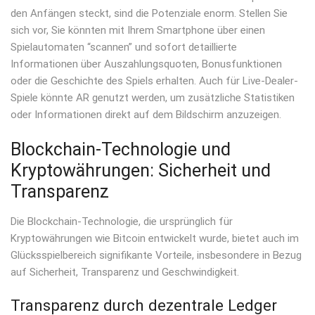
den Anfängen steckt, sind die Potenziale enorm. Stellen Sie
sich vor, Sie könnten mit Ihrem Smartphone über einen
Spielautomaten “scannen” und sofort detaillierte
Informationen über Auszahlungsquoten, Bonusfunktionen
oder die Geschichte des Spiels erhalten. Auch für Live-Dealer-
Spiele könnte AR genutzt werden, um zusätzliche Statistiken
oder Informationen direkt auf dem Bildschirm anzuzeigen.
Blockchain-Technologie und
Kryptowährungen: Sicherheit und
Transparenz
Die Blockchain-Technologie, die ursprünglich für
Kryptowährungen wie Bitcoin entwickelt wurde, bietet auch im
Glücksspielbereich signifikante Vorteile, insbesondere in Bezug
auf Sicherheit, Transparenz und Geschwindigkeit.
Transparenz durch dezentrale Ledger