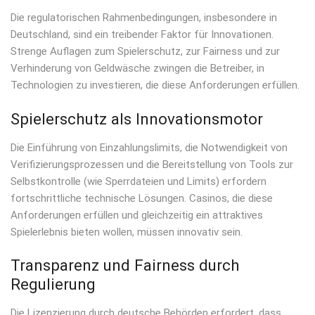
Die regulatorischen Rahmenbedingungen, insbesondere in
Deutschland, sind ein treibender Faktor für Innovationen.
Strenge Auflagen zum Spielerschutz, zur Fairness und zur
Verhinderung von Geldwäsche zwingen die Betreiber, in
Technologien zu investieren, die diese Anforderungen erfüllen.
Spielerschutz als Innovationsmotor
Die Einführung von Einzahlungslimits, die Notwendigkeit von
Verifizierungsprozessen und die Bereitstellung von Tools zur
Selbstkontrolle (wie Sperrdateien und Limits) erfordern
fortschrittliche technische Lösungen. Casinos, die diese
Anforderungen erfüllen und gleichzeitig ein attraktives
Spielerlebnis bieten wollen, müssen innovativ sein.
Transparenz und Fairness durch
Regulierung
Die Lizenzierung durch deutsche Behörden erfordert, dass