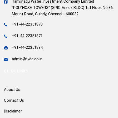
Tamilnadu Water Investment Company Limited
"POLYHOSE TOWERS" (SPIC Annex BLDG) 1st Floor, No.86,
Mount Road, Guindy, Chennai - 600032.
+91-44-22351870
+91-44-22351871
+91-44-22351894
admin@twic.co.in
QUICK LINKS
About Us
Contact Us
Disclaimer