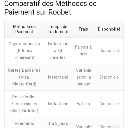
Comparatif des Méthodes de
Paiement sur Roobet
Méthode de
Temps de
Frais
Disponibilité
Paiement
Traitement
Cryptomonnaies
Instantané
Faibles à
(Bitcoin,
à 30
Disponible
nuls
Ethereum)
minutes
Cartes Bancaires
Variable
(Visa,
Instantané
selon la
Disponible
MasterCard)
banque
Portefeuilles
Électroniques
Instantané
Faibles
Disponible
(Skrill, Neteller)
Virements
1 à 3 jours
Variable
Disponible