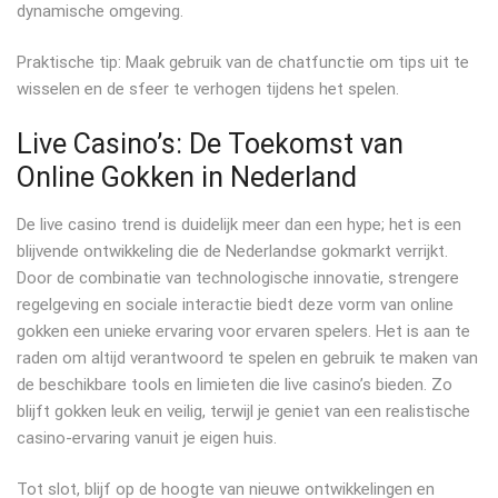
dynamische omgeving.
Praktische tip: Maak gebruik van de chatfunctie om tips uit te
wisselen en de sfeer te verhogen tijdens het spelen.
Live Casino’s: De Toekomst van
Online Gokken in Nederland
De live casino trend is duidelijk meer dan een hype; het is een
blijvende ontwikkeling die de Nederlandse gokmarkt verrijkt.
Door de combinatie van technologische innovatie, strengere
regelgeving en sociale interactie biedt deze vorm van online
gokken een unieke ervaring voor ervaren spelers. Het is aan te
raden om altijd verantwoord te spelen en gebruik te maken van
de beschikbare tools en limieten die live casino’s bieden. Zo
blijft gokken leuk en veilig, terwijl je geniet van een realistische
casino-ervaring vanuit je eigen huis.
Tot slot, blijf op de hoogte van nieuwe ontwikkelingen en