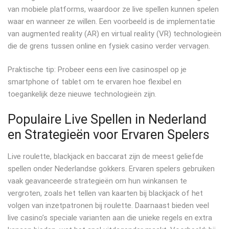
van mobiele platforms, waardoor ze live spellen kunnen spelen
waar en wanneer ze willen. Een voorbeeld is de implementatie
van augmented reality (AR) en virtual reality (VR) technologieën
die de grens tussen online en fysiek casino verder vervagen.
Praktische tip: Probeer eens een live casinospel op je
smartphone of tablet om te ervaren hoe flexibel en
toegankelijk deze nieuwe technologieën zijn.
Populaire Live Spellen in Nederland
en Strategieën voor Ervaren Spelers
Live roulette, blackjack en baccarat zijn de meest geliefde
spellen onder Nederlandse gokkers. Ervaren spelers gebruiken
vaak geavanceerde strategieën om hun winkansen te
vergroten, zoals het tellen van kaarten bij blackjack of het
volgen van inzetpatronen bij roulette. Daarnaast bieden veel
live casino’s speciale varianten aan die unieke regels en extra