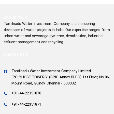
ABOUT TWIC
Tamilnadu Water Investment Company is a pioneering
developer of water projects in India. Our expertise ranges from
urban water and sewarage systems, desalination, industrial
effluent management and recycling.
CONTACT US
Tamilnadu Water Investment Company Limited
"POLYHOSE TOWERS" (SPIC Annex BLDG) 1st Floor, No.86,
Mount Road, Guindy, Chennai - 600032.
+91-44-22351870
+91-44-22351871