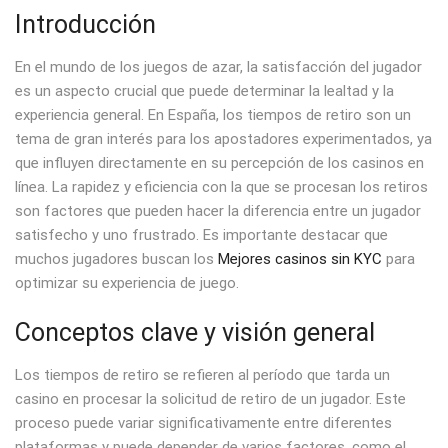
Introducción
En el mundo de los juegos de azar, la satisfacción del jugador
es un aspecto crucial que puede determinar la lealtad y la
experiencia general. En España, los tiempos de retiro son un
tema de gran interés para los apostadores experimentados, ya
que influyen directamente en su percepción de los casinos en
línea. La rapidez y eficiencia con la que se procesan los retiros
son factores que pueden hacer la diferencia entre un jugador
satisfecho y uno frustrado. Es importante destacar que
muchos jugadores buscan los
Mejores casinos sin KYC
para
optimizar su experiencia de juego.
Conceptos clave y visión general
Los tiempos de retiro se refieren al período que tarda un
casino en procesar la solicitud de retiro de un jugador. Este
proceso puede variar significativamente entre diferentes
plataformas y puede depender de varios factores, como el