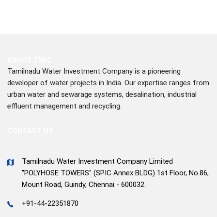
ABOUT TWIC
Tamilnadu Water Investment Company is a pioneering
developer of water projects in India. Our expertise ranges from
urban water and sewarage systems, desalination, industrial
effluent management and recycling.
CONTACT US
Tamilnadu Water Investment Company Limited
"POLYHOSE TOWERS" (SPIC Annex BLDG) 1st Floor, No.86,
Mount Road, Guindy, Chennai - 600032.
+91-44-22351870