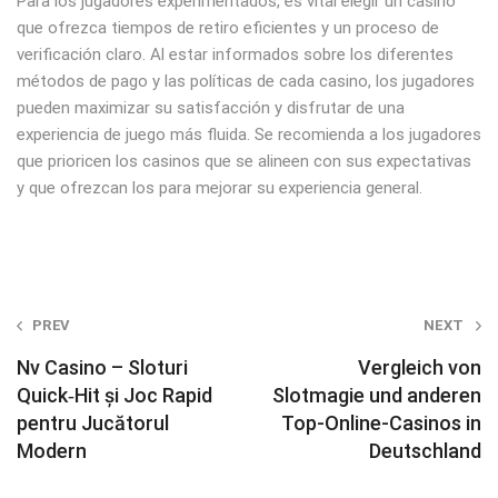
Para los jugadores experimentados, es vital elegir un casino
que ofrezca tiempos de retiro eficientes y un proceso de
verificación claro. Al estar informados sobre los diferentes
métodos de pago y las políticas de cada casino, los jugadores
pueden maximizar su satisfacción y disfrutar de una
experiencia de juego más fluida. Se recomienda a los jugadores
que prioricen los casinos que se alineen con sus expectativas
y que ofrezcan los para mejorar su experiencia general.
Post
PREV
NEXT
navigation
Nv Casino – Sloturi
Vergleich von
Quick‑Hit și Joc Rapid
Slotmagie und anderen
pentru Jucătorul
Top-Online-Casinos in
Modern
Deutschland