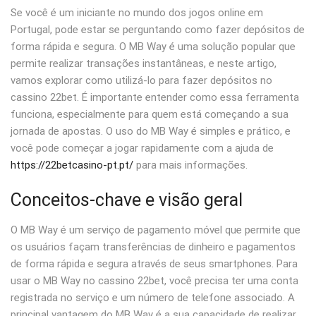
Se você é um iniciante no mundo dos jogos online em
Portugal, pode estar se perguntando como fazer depósitos de
forma rápida e segura. O MB Way é uma solução popular que
permite realizar transações instantâneas, e neste artigo,
vamos explorar como utilizá-lo para fazer depósitos no
cassino 22bet. É importante entender como essa ferramenta
funciona, especialmente para quem está começando a sua
jornada de apostas. O uso do MB Way é simples e prático, e
você pode começar a jogar rapidamente com a ajuda de
https://22betcasino-pt.pt/
para mais informações.
Conceitos-chave e visão geral
O MB Way é um serviço de pagamento móvel que permite que
os usuários façam transferências de dinheiro e pagamentos
de forma rápida e segura através de seus smartphones. Para
usar o MB Way no cassino 22bet, você precisa ter uma conta
registrada no serviço e um número de telefone associado. A
principal vantagem do MB Way é a sua capacidade de realizar