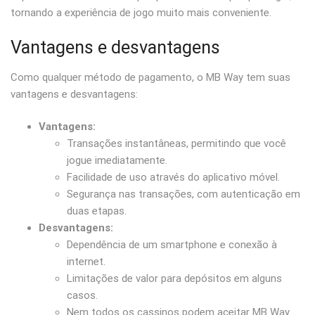
tornando a experiência de jogo muito mais conveniente.
Vantagens e desvantagens
Como qualquer método de pagamento, o MB Way tem suas
vantagens e desvantagens:
Vantagens:
Transações instantâneas, permitindo que você
jogue imediatamente.
Facilidade de uso através do aplicativo móvel.
Segurança nas transações, com autenticação em
duas etapas.
Desvantagens:
Dependência de um smartphone e conexão à
internet.
Limitações de valor para depósitos em alguns
casos.
Nem todos os cassinos podem aceitar MB Way