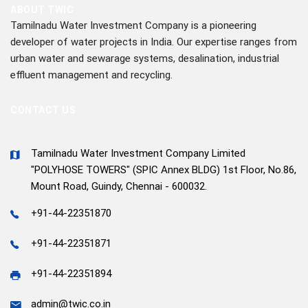
ABOUT TWIC
Tamilnadu Water Investment Company is a pioneering
developer of water projects in India. Our expertise ranges from
urban water and sewarage systems, desalination, industrial
effluent management and recycling.
CONTACT US
Tamilnadu Water Investment Company Limited
"POLYHOSE TOWERS" (SPIC Annex BLDG) 1st Floor, No.86,
Mount Road, Guindy, Chennai - 600032.
+91-44-22351870
+91-44-22351871
+91-44-22351894
admin@twic.co.in