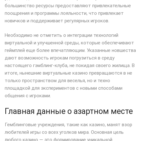
большинство ресурсы предоставляют привлекательные
поощрения и программы лояльности, что привлекает
новичков и поддерживает регулярных игроков.
Необходимо не отметить о интеграции технологий
виртуальной и улучшенной среды, которые обеспечивают
геймплей еще более впечатляющим. Указанные новшества
дают возможность игрокам погрузиться в среду
настоящего гэмблинг-клуба, не покидая своего жилища. В
итоге, нынешние виртуальные казино превращаются в не
только пространством для веселья, но и техно
площадкой для экспериментов с новыми способами
общения с игроками.
Главная данные о азартном месте
Гемблинговые учреждения, такие как казино, манят взор
любителей игры со всех уголков мира. Основная цель
любого казино — это формирование уникальной