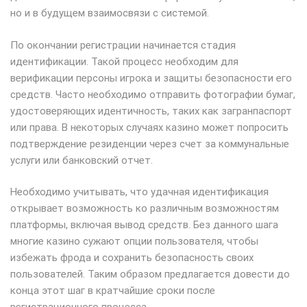
но и в будущем взаимосвязи с системой.
По окончании регистрации начинается стадия
идентификации. Такой процесс необходим для
верификации персоны игрока и защиты безопасности его
средств. Часто необходимо отправить фотографии бумаг,
удостоверяющих идентичность, таких как загранпаспорт
или права. В некоторых случаях казино может попросить
подтверждение резиденции через счет за коммунальные
услуги или банковский отчет.
Необходимо учитывать, что удачная идентификация
открывает возможность ко различным возможностям
платформы, включая вывод средств. Без данного шага
многие казино сужают опции пользователя, чтобы
избежать фрода и сохранить безопасность своих
пользователей. Таким образом предлагается довести до
конца этот шаг в кратчайшие сроки после