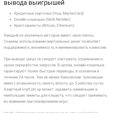
вывода выигрышей
Кредитные карточки (Visa, MasterCard)
Онлайн кошельки (Skrill, Neteller)
Криптовалюты (Bitcoin, Ethereum)
Каждый из указанных методов имеет свои плюсы.
Скажем, использование виртуальных денег позволяет
поддерживать анонимность и минимизировать комиссии.
При выводе средств следует учитывать ограничения и
сроки переработки запросов. В целом, онлайн кошелька
гарантируют более быстрые переводы, в основном в
течение 24 часов. Тем не менее банковские транзакции
имеют возможность занять вплоть до 5 рабочих суток.
Азартный клуб pin up может задавать наименьшие и
наибольшие лимиты для кэшаута, что следует принимать
во внимание при планировании игры.