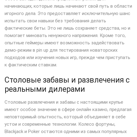
начинающих, которые лишь начинают свой путь в области
игорного дела. Это предоставляет исключительную шанс
испытать свои навыки без требования делать
фактические беты. Это не лишь сохраняет средства, но и
помогает миновать ненужного напряжения. Кроме того,
опытные геймеры имеют возможность задействовать
демо-режим в pin up для тестирования новаторских
подходов или изучения новых игр, прежде чем приступать
к фактическим ставкам.
Столовые забавы и развлечения с
реальными дилерами
Столовые развлечения и забавы с настоящими крупье
имеют особое значение в сфере онлайн казино, предлагая
неповторимый опытность, который объединяет в себе
устои и современные технологии. Колесо фортуны,
Blackjack и Poker остаются одними из самых популярных