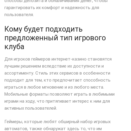
способы депозита и обналичивания денег, чтобы
гарантировать их комфорт и надежность для
пользователя.
Кому будет подходить
предложенный тип игрового
клуба
Для игроков геймеров интернет-казино становятся
лучшим решением вследствие их доступности и
ассортименту. Стиль этих сервисов в особенности
подходит для тем, кто предпочитает способность
играться в любое мгновение и из любого места.
Мобильные форматы позволяют играть в любимыми
играми на ходу, что притягивает интерес к ним для
активных пользователей.
Геймеры, которые любят обширный набор игровых
автоматов, также обнаружат здесь то, что им