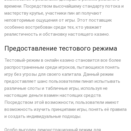
времени. Посредством высочайшему стандарту потока и
мастерству крупье, участники пин ап получают
неповторимые ощущения от игры. Этот поставщик
особенно востребован среди тех, кто уважает
реалистичность и обстановку настоящего казино.
Предоставление тестового режима
Тестовый-режим в онлайн казино становится все более
распространенным среди игроков, пытающихся понять
игру без угрозы для своего капитала. Данный режим
предоставляет шанс пользователям пинап испытывать
различные слоты и табличные игры, используя не
настоящие деньги взамен настоящих средств.
Посредством этой возможности, пользователи имеют
возможность изучить принципами игры, понять её правила
и создать индивидуальные подходы.
Особо выгоден демонстрационный режим для