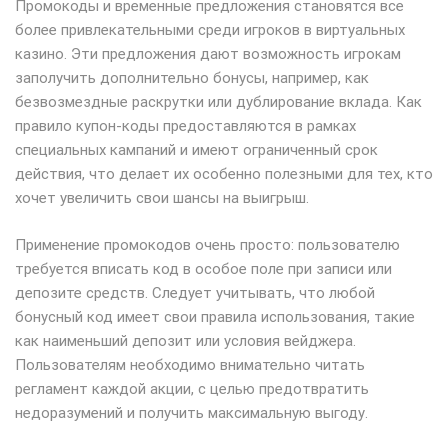
Промокоды и временные предложения становятся все
более привлекательными среди игроков в виртуальных
казино. Эти предложения дают возможность игрокам
заполучить дополнительно бонусы, например, как
безвозмездные раскрутки или дублирование вклада. Как
правило купон-коды предоставляются в рамках
специальных кампаний и имеют ограниченный срок
действия, что делает их особенно полезными для тех, кто
хочет увеличить свои шансы на выигрыш.
Применение промокодов очень просто: пользователю
требуется вписать код в особое поле при записи или
депозите средств. Следует учитывать, что любой
бонусный код имеет свои правила использования, такие
как наименьший депозит или условия вейджера.
Пользователям необходимо внимательно читать
регламент каждой акции, с целью предотвратить
недоразумений и получить максимальную выгоду.