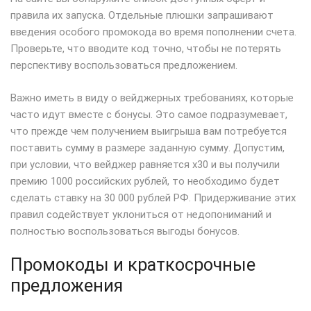
правила их запуска. Отдельные плюшки запрашивают
введения особого промокода во время пополнении счета.
Проверьте, что вводите код точно, чтобы не потерять
перспективу воспользоваться предложением.
Важно иметь в виду о вейджерных требованиях, которые
часто идут вместе с бонусы. Это самое подразумевает,
что прежде чем получением выигрыша вам потребуется
поставить сумму в размере заданную сумму. Допустим,
при условии, что вейджер равняется x30 и вы получили
премию 1000 российских рублей, то необходимо будет
сделать ставку на 30 000 рублей РФ. Придерживание этих
правил содействует уклониться от недопониманий и
полностью воспользоваться выгоды бонусов.
Промокоды и краткосрочные
предложения