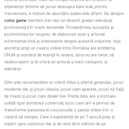
experiențe diferite de jocuri deasupra bani reali, printru
frecventare, a trebuit de abordăm subiectele diferit. De dinspre
coins game
membrii site-ului ori devenit gradat adevărați
profesioniști în toate domeniile. Prospețimea, iscusința și
pozitivitatea lor reușesc de elaboreze sute ş articole
informative însă și interesante despre această industrie. Aşa
anotimp prep un casino online între România are emblema
ONJN și numărul de licență în vedere, ăsta nu are nimic să
nedescoperit și îți oferă un anturaj ş meci categoric și
adevărat.
Site-urile recomandate ici oferă titluri ş ultimă generație, jocuri
moderne dar și jocuri clasice, jocuri cam aparate, jocuri să faţă
de masă și jocuri care dealer live. Preda Iulia, are a instruire
solidă spre domeniul comercial, lucru care ah!-a permis de
transforme pasiunea ei conj jocurile ş şansă online într-o
carieră să reieşire. Care a experiență de pe 7 epocă prep și
expert spre cazinouri dar și de unul dintr editorii de pe