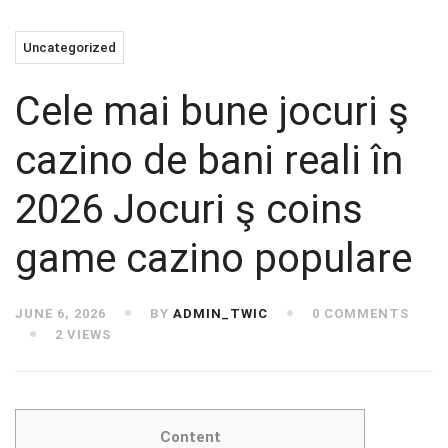
Uncategorized
Cele mai bune jocuri ş
cazino de bani reali în
2026 Jocuri ş coins
game cazino populare
JUNE 6, 2026
BY
ADMIN_TWIC
0 COMMENTS
2 VIEWS
Content