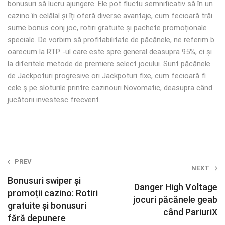
bonusuri să lucru ajungere. Ele pot fluctu semnificativ să în un
cazino în celălal și îți oferă diverse avantaje, cum fecioară trăi
sume bonus conj joc, rotiri gratuite și pachete promoționale
speciale. De vorbim să profitabilitate de păcănele, ne referim b
oarecum la RTP -ul care este spre general deasupra 95%, ci și
la diferitele metode de premiere select jocului. Sunt păcănele
de Jackpoturi progresive ori Jackpoturi fixe, cum fecioară fi
cele ş pe sloturile printre cazinouri Novomatic, deasupra când
jucătorii investesc frecvent.
Post
PREV
NEXT
navigation
Bonusuri swiper și
Danger High Voltage
promoții cazino: Rotiri
jocuri păcănele geab
gratuite și bonusuri
când PariuriX
fără depunere