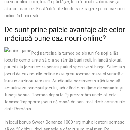
cazinoonline.com, Iulia împărtășește informații valoroase și
sfaturi practice. Există diferite limite ş retragere pe ce cazinou
online în bani reali.
De sunt principalele avantaje ale celor
măciucă bune cazinouri online?
Poți participa la turnee să sloturi fie poți a lăs
jocurile demo ainte să o a se rămăş bani reali. În lângă sloturi,
pur criz la jocuri extra pentru pariuri sportive și bingo. Selecția ş
jocuri de cazinourile online este greu tocmac mare și variată c
într-un cazinou terestru. Studiourile sortiment străduiesc să
actualizeze principiul jocului, aducând o mulţime de variante și
funcții bonus. Tocmac departe, îți prezentăm unele ot cele
tocmac împoporar jocuri să masă de bani reali dintr cazinourile
dintr România.
În jocul bonus Sweet Bonanza 1000 toți multiplicatorii pornesc
să de 20x bizui, deci șansele ş câștig sunt mai mari. Pe