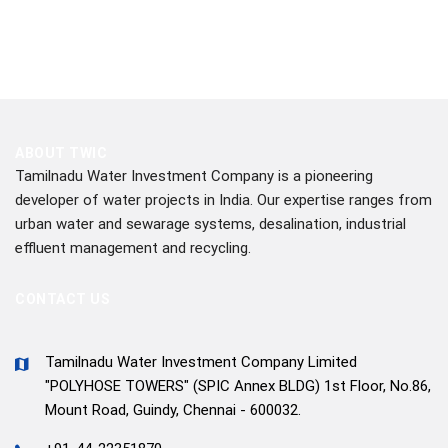
ABOUT TWIC
Tamilnadu Water Investment Company is a pioneering
developer of water projects in India. Our expertise ranges from
urban water and sewarage systems, desalination, industrial
effluent management and recycling.
CONTACT US
Tamilnadu Water Investment Company Limited
"POLYHOSE TOWERS" (SPIC Annex BLDG) 1st Floor, No.86,
Mount Road, Guindy, Chennai - 600032.