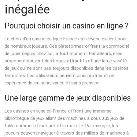
inégalée
Pourquoi choisir un casino en ligne ?
Le choix d’un casino en ligne France est devenu évident pour
de nombreux joueurs. Ces plateformes offrent la commodité
de jouer depuis chez soi, à tout moment. Par ailleurs, elles
proposent souvent des bonus attractifs et une large variété
de jeux qui ne sont pas toujours disponibles dans les casinos
terrestres. Les utilisateurs peuvent ainsi profiter d’une
expérience de jeu riche, variée et sans pression.
Une large gamme de jeux disponibles
Les casinos en ligne en France offrent une immense
bibliothèque de jeux allant des machines à sous aux jeux de
table comme le blackjack et la roulette. Par exemple, les
joueurs peuvent naviguer à travers des milliers de machines à