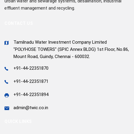
urban water and sewarage systems, desalination, industrial
effluent management and recycling.
CONTACT US
Tamilnadu Water Investment Company Limited
"POLYHOSE TOWERS" (SPIC Annex BLDG) 1st Floor, No.86,
Mount Road, Guindy, Chennai - 600032.
+91-44-22351870
+91-44-22351871
+91-44-22351894
admin@twic.co.in
QUICK LINKS