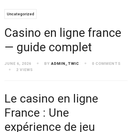
Uncategorized
Casino en ligne france
— guide complet
JUNE 6, 2026
BY
ADMIN_TWIC
0 COMMENTS
2 VIEWS
Le casino en ligne
France : Une
expérience de jeu