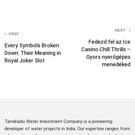
Post
NEXT
PREV
navigation
Fedezd fel az Ice
Every Symbols Broken
Casino Chill Thrills –
Down: Their Meaning in
Gyors nyerőgépes
Royal Joker Slot
menedéked
ABOUT TWIC
Tamilnadu Water Investment Company is a pioneering
developer of water projects in India. Our expertise ranges from