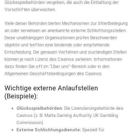
Glücksspielbehörden vergeben, die auch die Einhaltung der
Vorschriften überwachen.
Viele dieser Behörden bieten Mechanismen zur Streitbeilegung
an oder verweisen an anerkannte externe Schlichtungsstellen.
Diese unabhängigen Organisationen prüfen Beschwerden
objektiv und treffen eine bindende oder empfehlende
Entscheidung. Die genauen Verfahren und zuständigen Stellen
können je nach Lizenz des Casinos variieren. Informationen
dazu finden Sie oft im “Über uns”-Bereich oder in den
Allgemeinen Geschäftsbedingungen des Casinos.
Wichtige externe Anlaufstellen
(Beispiele):
Glücksspielbehörden:
Die Lizenzierungsbehörde des
Casinos (z. B. Malta Gaming Authority, UK Gambling
Commission).
Externe Schlichtungsdienste:
Speziell für