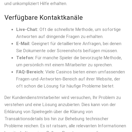
und unkompliziert Hilfe erhalten.
Verfügbare Kontaktkanäle
Live-Chat:
Oft die schnellste Methode, um sofortige
Antworten auf dringende Fragen zu erhalten.
E-Mail:
Geeignet für detailliertere Anfragen, bei denen
Sie Dokumente oder Screenshots beifügen müssen.
Telefon:
Für manche Spieler die bevorzugte Methode,
um persönlich mit einem Mitarbeiter zu sprechen.
FAQ-Bereich:
Viele Casinos bieten einen umfassenden
Fragen-und-Antworten-Bereich auf ihrer Website, der
oft schon die Lösung für häufige Probleme bietet.
Der Kundendienstmitarbeiter wird versuchen, Ihr Problem zu
verstehen und eine Lösung anzubieten. Dies kann von der
Erklärung von Spielregeln über die Klärung von
Transaktionsdetails bis hin zur Behebung technischer
Probleme reichen. Es ist ratsam, alle relevanten Informationen