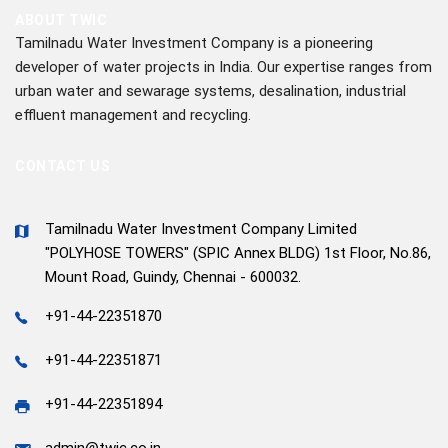
ABOUT TWIC
Tamilnadu Water Investment Company is a pioneering
developer of water projects in India. Our expertise ranges from
urban water and sewarage systems, desalination, industrial
effluent management and recycling.
CONTACT US
Tamilnadu Water Investment Company Limited
"POLYHOSE TOWERS" (SPIC Annex BLDG) 1st Floor, No.86,
Mount Road, Guindy, Chennai - 600032.
+91-44-22351870
+91-44-22351871
+91-44-22351894
admin@twic.co.in