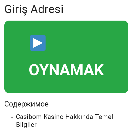
Giriş Adresi
OYNAMAK
Содержимое
Casibom Kasino Hakkında Temel
Bilgiler