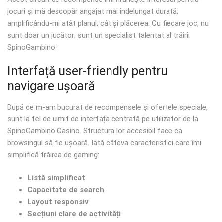
jocuri și mă descopăr angajat mai îndelungat durată,
amplificându-mi atât planul, cât și plăcerea. Cu fiecare joc, nu
sunt doar un jucător; sunt un specialist talentat al trăirii
SpinoGambino!
Interfață user-friendly pentru
navigare ușoară
După ce m-am bucurat de recompensele și ofertele speciale,
sunt la fel de uimit de interfața centrată pe utilizator de la
SpinoGambino Casino. Structura lor accesibil face ca
browsingul să fie ușoară. Iată câteva caracteristici care îmi
simplifică trăirea de gaming:
Listă simplificat
Capacitate de search
Layout responsiv
Secțiuni clare de activități