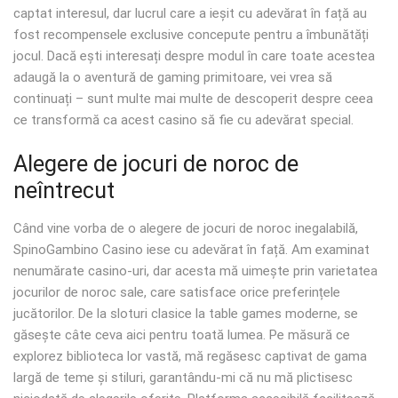
captat interesul, dar lucrul care a ieșit cu adevărat în față au
fost recompensele exclusive concepute pentru a îmbunătăți
jocul. Dacă ești interesați despre modul în care toate acestea
adaugă la o aventură de gaming primitoare, vei vrea să
continuați – sunt multe mai multe de descoperit despre ceea
ce transformă ca acest casino să fie cu adevărat special.
Alegere de jocuri de noroc de
neîntrecut
Când vine vorba de o alegere de jocuri de noroc inegalabilă,
SpinoGambino Casino iese cu adevărat în față. Am examinat
nenumărate casino-uri, dar acesta mă uimește prin varietatea
jocurilor de noroc sale, care satisface orice preferințele
jucătorilor. De la sloturi clasice la table games moderne, se
găsește câte ceva aici pentru toată lumea. Pe măsură ce
explorez biblioteca lor vastă, mă regăsesc captivat de gama
largă de teme și stiluri, garantându-mi că nu mă plictisesc