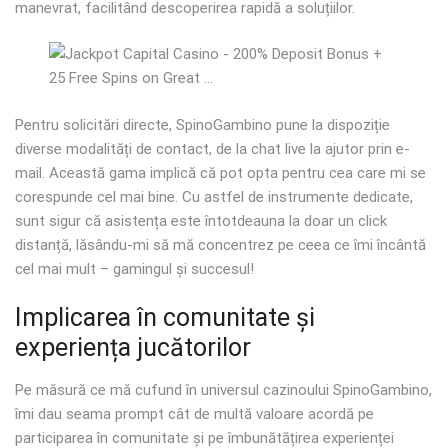
manevrat, facilitând descoperirea rapidă a soluțiilor.
Pentru solicitări directe, SpinoGambino pune la dispoziție
diverse modalități de contact, de la chat live la ajutor prin e-
mail. Această gama implică că pot opta pentru cea care mi se
corespunde cel mai bine. Cu astfel de instrumente dedicate,
sunt sigur că asistența este întotdeauna la doar un click
distanță, lăsându-mi să mă concentrez pe ceea ce îmi încântă
cel mai mult – gamingul și succesul!
Implicarea în comunitate și
experiența jucătorilor
Pe măsură ce mă cufund în universul cazinoului SpinoGambino,
îmi dau seama prompt cât de multă valoare acordă pe
participarea în comunitate și pe îmbunătățirea experienței