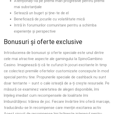
Atenționați-vă pe premii mari progresive pentru premii
mai substanțiale
Setează un buget și ține-te de el
Beneficiază de jocurile cu volatilitate mică
Intră în forumurilor comunitare pentru a schimba
experiențe și perspective
Bonusuri și oferte exclusive
Introducerea de bonusuri și oferte speciale este unul dintre
cele mai atractive aspecte ale gamingului la SpinoGambino
Casino. Imaginează-ți că te cufunzi în jocuri excitante în timp
ce colectezi premiile ofertelor customizate concepute în mod
special pentru tine. Propunerile speciale de cashback nu sunt
doar tentante – sunt o cale isteață de a-ți crește resursele. Pe
măsură ce examinez varietatea de alegeri disponibile, îmi
înțeleg imediat cum recompensele de loialitate îmi
îmbunătățesc trăirea de joc. Fiecare învârtire îmi oferă marcaje,
traducându-se în recompense care mențin excitarea activ.
Acest circuit de recompense îmi hrănește interesul pentru