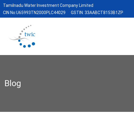
Tamilnadu Water Investment Company Limited
CIN No:U65993TN2000PLC44029
GSTIN: 33AABCT8153B1ZP
Blog