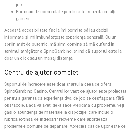
joc
Forumuri de comunitate pentru a te conecta cu alți
gameri
Această accesibilitate facilă îmi permite să iau decizii
informate și îmi îmbunătățește experiența generală. Cu un
sprijin atât de puternic, mă simt convins să mă cufund în
tărâmul atrăgător a SpinoGambino, știind că suportul este la
doar un click sau un mesaj distanță.
Centru de ajutor complet
Suportul de încredere este doar startul a ceea ce oferă
SpinoGambino Casino. Centrul lor vast de ajutor este proiectat
pentru a garanta că experiența dvs. de joc se desfășoară fără
obstacole. Dacă vă aveți de-a face vreodată cu probleme, veți
găsi o abundență de materiale la dispoziție, care includ o
rubrică extinsă de Întrebări frecvente care abordează
problemele comune de depanare. Apreciez cât de ușor este de