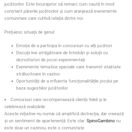
jucătorilor. Este încurajator să remarc cum caută în mod
constant părerile jucătorilor și cum aranjează evenimente
comunitare care cultivă relația dintre noi.
Prețuiesc situații de genul:
Emoția de a participa în concursuri cu alți jucători
Discuții live atrăgătoare de întrebări și soluții cu
dezvoltatori de jocuri experimentați
Evenimente tematice speciale care transmit vitalitate
strălucitoare în cazino
Oportunități de a influenta funcționalitățile jocului pe
baza sugestiilor jucătorilor
Concursuri care recompensează clienții fideli și le
celebrează realizările
Aceste inițiative nu numai că amplifică distracția, dar creează
și un sentiment de apartenență. Este clar:
SpinoGambino
nu
este doar un cazinou; este o comunitate.