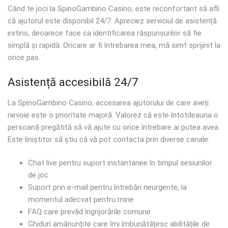
Când te joci la SpinoGambino Casino, este reconfortant să afli
că ajutorul este disponibil 24/7. Apreciez serviciul de asistență
extins, deoarece face ca identificarea răspunsurilor să fie
simplă și rapidă. Oricare ar fi întrebarea mea, mă simt sprijinit la
orice pas.
Asistență accesibilă 24/7
La SpinoGambino Casino, accesarea ajutorului de care aveți
nevoie este o prioritate majoră. Valorez că este întotdeauna o
persoană pregătită să vă ajute cu orice întrebare ai putea avea.
Este liniștitor să știu că vă pot contacta prin diverse canale:
Chat live pentru suport instantanee în timpul sesiunilor
de joc
Suport prin e-mail pentru întrebări neurgente, la
momentul adecvat pentru mine
FAQ care prevăd îngrijorările comune
Ghiduri amănunțite care îmi îmbunătățesc abilitățile de