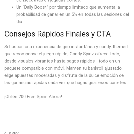
consecutivas en jugadas cortas.
Un “Daily Boost” por tiempo limitado que aumenta la
probabilidad de ganar en un 5% en todas las sesiones del
día.
Consejos Rápidos Finales y CTA
Si buscas una experiencia de giro instantánea y candy‑themed
que recompense el juego rápido, Candy Spinz ofrece todo,
desde visuales vibrantes hasta pagos rápidos—todo en un
paquete compatible con móvil. Mantén tu bankroll ajustado,
elige apuestas moderadas y disfruta de la dulce emoción de
las ganancias rápidas cada vez que hagas girar esos carretes.
¡Obtén 200 Free Spins Ahora!
PREV