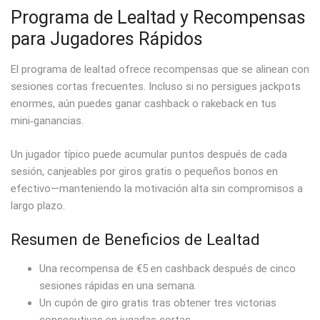
Programa de Lealtad y Recompensas
para Jugadores Rápidos
El programa de lealtad ofrece recompensas que se alinean con
sesiones cortas frecuentes. Incluso si no persigues jackpots
enormes, aún puedes ganar cashback o rakeback en tus
mini‑ganancias.
Un jugador típico puede acumular puntos después de cada
sesión, canjeables por giros gratis o pequeños bonos en
efectivo—manteniendo la motivación alta sin compromisos a
largo plazo.
Resumen de Beneficios de Lealtad
Una recompensa de €5 en cashback después de cinco
sesiones rápidas en una semana.
Un cupón de giro gratis tras obtener tres victorias