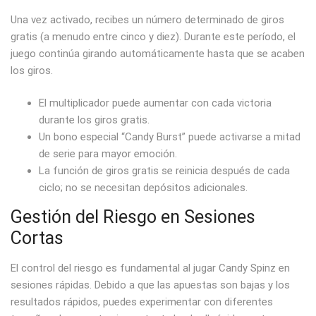
Una vez activado, recibes un número determinado de giros
gratis (a menudo entre cinco y diez). Durante este período, el
juego continúa girando automáticamente hasta que se acaben
los giros.
El multiplicador puede aumentar con cada victoria
durante los giros gratis.
Un bono especial “Candy Burst” puede activarse a mitad
de serie para mayor emoción.
La función de giros gratis se reinicia después de cada
ciclo; no se necesitan depósitos adicionales.
Gestión del Riesgo en Sesiones
Cortas
El control del riesgo es fundamental al jugar Candy Spinz en
sesiones rápidas. Debido a que las apuestas son bajas y los
resultados rápidos, puedes experimentar con diferentes