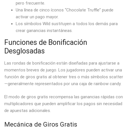
pero frecuente.
Una línea de cinco íconos “Chocolate Truffle” puede
activar un pago mayor.
Los símbolos Wild sustituyen a todos los demás para
crear ganancias instantáneas.
Funciones de Bonificación
Desglosadas
Las rondas de bonificación están diseñadas para ajustarse a
momentos breves de juego. Los jugadores pueden activar una
función de giros gratis al obtener tres o más símbolos scatter
—generalmente representados por una caja de rainbow candy.
El modo de giros gratis recompensa las ganancias rápidas con
multiplicadores que pueden amplificar los pagos sin necesidad
de apuestas adicionales.
Mecánica de Giros Gratis