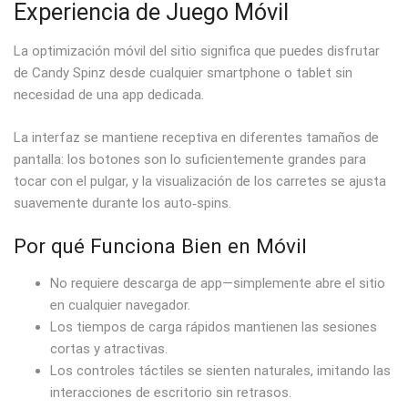
Experiencia de Juego Móvil
La optimización móvil del sitio significa que puedes disfrutar
de Candy Spinz desde cualquier smartphone o tablet sin
necesidad de una app dedicada.
La interfaz se mantiene receptiva en diferentes tamaños de
pantalla: los botones son lo suficientemente grandes para
tocar con el pulgar, y la visualización de los carretes se ajusta
suavemente durante los auto‑spins.
Por qué Funciona Bien en Móvil
No requiere descarga de app—simplemente abre el sitio
en cualquier navegador.
Los tiempos de carga rápidos mantienen las sesiones
cortas y atractivas.
Los controles táctiles se sienten naturales, imitando las
interacciones de escritorio sin retrasos.