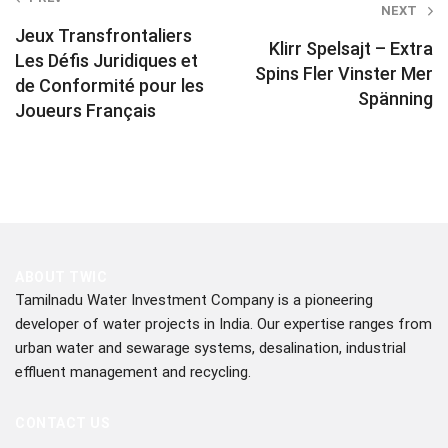
Post
NEXT
navigation
Jeux Transfrontaliers
Klirr Spelsajt – Extra
Les Défis Juridiques et
Spins Fler Vinster Mer
de Conformité pour les
Spänning
Joueurs Français
ABOUT TWIC
Tamilnadu Water Investment Company is a pioneering
developer of water projects in India. Our expertise ranges from
urban water and sewarage systems, desalination, industrial
effluent management and recycling.
CONTACT US