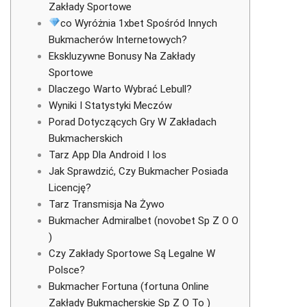
Zakłady Sportowe
co Wyróżnia 1xbet Spośród Innych
Bukmacherów Internetowych?
Ekskluzywne Bonusy Na Zakłady
Sportowe
Dlaczego Warto Wybrać Lebull?
Wyniki I Statystyki Meczów
Porad Dotyczących Gry W Zakładach
Bukmacherskich
Tarz App Dla Android I Ios
Jak Sprawdzić, Czy Bukmacher Posiada
Licencję?
Tarz Transmisja Na Żywo
Bukmacher Admiralbet (novobet Sp Z O O
)
Czy Zakłady Sportowe Są Legalne W
Polsce?
Bukmacher Fortuna (fortuna Online
Zakłady Bukmacherskie Sp Z O To )