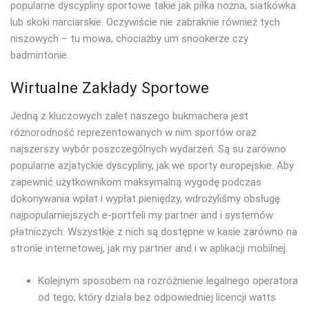
popularne dyscypliny sportowe takie jak piłka nożna, siatkówka
lub skoki narciarskie. Oczywiście nie zabraknie również tych
niszowych – tu mowa, chociażby um snookerze czy
badmintonie.
Wirtualne Zakłady Sportowe
Jedną z kluczowych zalet naszego bukmachera jest
różnorodność reprezentowanych w nim sportów oraz
najszerszy wybór poszczególnych wydarzeń. Są su zarówno
popularne azjatyckie dyscypliny, jak we sporty europejskie. Aby
zapewnić użytkownikom maksymalną wygodę podczas
dokonywania wpłat i wypłat pieniędzy, wdrożyliśmy obsługę
najpopularniejszych e-portfeli my partner and i systemów
płatniczych. Wszystkie z nich są dostępne w kasie zarówno na
stronie internetowej, jak my partner and i w aplikacji mobilnej.
Kolejnym sposobem na rozróżnienie legalnego operatora
od tego, który działa bez odpowiedniej licencji watts