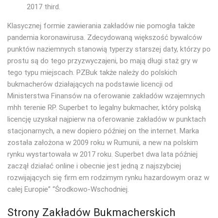
2017 third.
Klasycznej formie zawierania zakładów nie pomogła także
pandemia koronawirusa. Zdecydowaną większość bywalców
punktów naziemnych stanowią typerzy starszej daty, którzy po
prostu są do tego przyzwyczajeni, bo mają długi staż gry w
tego typu miejscach. PZBuk także należy do polskich
bukmacherów działających na podstawie licencji od
Ministerstwa Finansów na oferowanie zakładów wzajemnych
mhh terenie RP. Superbet to legalny bukmacher, który polską
licencję uzyskał najpierw na oferowanie zakładów w punktach
stacjonarnych, a new dopiero później on the internet. Marka
została założona w 2009 roku w Rumunii, a new na polskim
rynku wystartowała w 2017 roku. Superbet dwa lata później
zaczął działać online i obecnie jest jedną z najszybciej
rozwijających się firm em rodzimym rynku hazardowym oraz w
całej Europie” “Środkowo-Wschodniej.
Strony Zakładów Bukmacherskich