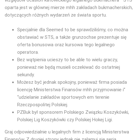
względów ocasion katowickiego legalnego bukmachera” “STS
oparta jest w głównej mierze mhh zakładach bukmacherskich,
dotyczących różnych wydarzeń ze świata sportu.
Specjalnie dla Seemed to be sprawdziliśmy, co można
obstawiać w STS, a także grunzochse prezentuje się
oferta bonusowa oraz kursowa tego legalnego
operatora.
Bez wątpienia ucieszy to be able to wielu graczy,
ponieważ nie będą musieli oczekiwać do ostatniej
sekundy.
Możesz być jednak spokojny, ponieważ firma posiada
licencję Ministerstwa Finansów mhh przyjmowanie i”
“udzielanie zakładów sportowych em terenie
Rzeczpospolitej Polskiej.
PZBuk był sponsorem Polskiego Związku Koszykówki,
Polskiej Lig Koszykówki czy Polskiej Hokej Ligi.
Graj odpowiedzialnie u legalnych firm z licencją Ministerstwa
Finansów. Z drugiej strony jednak nie załamuj się serią