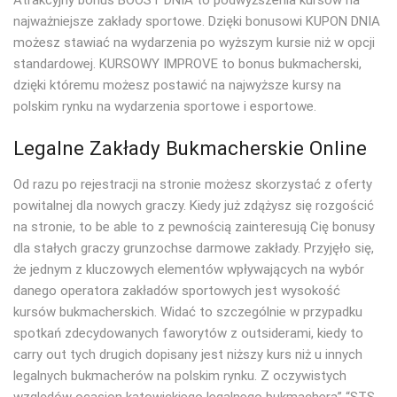
najważniejsze zakłady sportowe. Dzięki bonusowi KUPON DNIA
możesz stawiać na wydarzenia po wyższym kursie niż w opcji
standardowej. KURSOWY IMPROVE to bonus bukmacherski,
dzięki któremu możesz postawić na najwyższe kursy na
polskim rynku na wydarzenia sportowe i esportowe.
Legalne Zakłady Bukmacherskie Online
Od razu po rejestracji na stronie możesz skorzystać z oferty
powitalnej dla nowych graczy. Kiedy już zdążysz się rozgościć
na stronie, to be able to z pewnością zainteresują Cię bonusy
dla stałych graczy grunzochse darmowe zakłady. Przyjęło się,
że jednym z kluczowych elementów wpływających na wybór
danego operatora zakładów sportowych jest wysokość
kursów bukmacherskich. Widać to szczególnie w przypadku
spotkań zdecydowanych faworytów z outsiderami, kiedy to
carry out tych drugich dopisany jest niższy kurs niż u innych
legalnych bukmacherów na polskim rynku. Z oczywistych