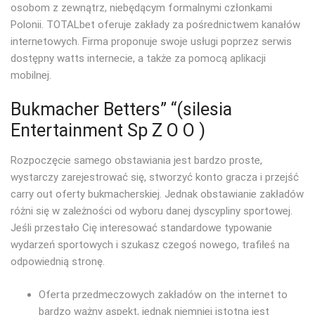
osobom z zewnątrz, niebędącym formalnymi członkami
Polonii. TOTALbet oferuje zakłady za pośrednictwem kanałów
internetowych. Firma proponuje swoje usługi poprzez serwis
dostępny watts internecie, a także za pomocą aplikacji
mobilnej.
Bukmacher Betters” “(silesia
Entertainment Sp Z O O )
Rozpoczęcie samego obstawiania jest bardzo proste,
wystarczy zarejestrować się, stworzyć konto gracza i przejść
carry out oferty bukmacherskiej. Jednak obstawianie zakładów
różni się w zależności od wyboru danej dyscypliny sportowej.
Jeśli przestało Cię interesować standardowe typowanie
wydarzeń sportowych i szukasz czegoś nowego, trafiłeś na
odpowiednią stronę.
Oferta przedmeczowych zakładów on the internet to
bardzo ważny aspekt, jednak niemniej istotna jest