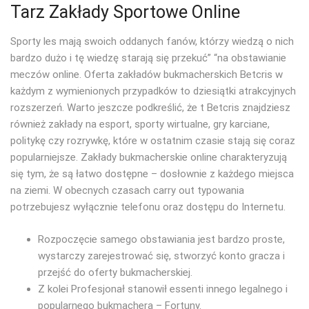
Tarz Zakłady Sportowe Online
Sporty les mają swoich oddanych fanów, którzy wiedzą o nich
bardzo dużo i tę wiedzę starają się przekuć” “na obstawianie
meczów online. Oferta zakładów bukmacherskich Betcris w
każdym z wymienionych przypadków to dziesiątki atrakcyjnych
rozszerzeń. Warto jeszcze podkreślić, że t Betcris znajdziesz
również zakłady na esport, sporty wirtualne, gry karciane,
politykę czy rozrywkę, które w ostatnim czasie stają się coraz
popularniejsze. Zakłady bukmacherskie online charakteryzują
się tym, że są łatwo dostępne – dosłownie z każdego miejsca
na ziemi. W obecnych czasach carry out typowania
potrzebujesz wyłącznie telefonu oraz dostępu do Internetu.
Rozpoczęcie samego obstawiania jest bardzo proste,
wystarczy zarejestrować się, stworzyć konto gracza i
przejść do oferty bukmacherskiej.
Z kolei Profesjonał stanowił essenti innego legalnego i
popularnego bukmachera – Fortuny.