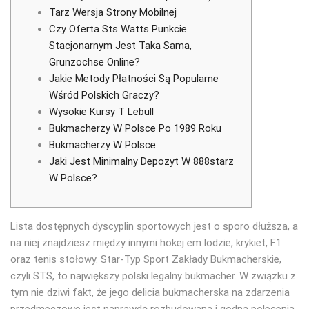
Tarz Wersja Strony Mobilnej
Czy Oferta Sts Watts Punkcie
Stacjonarnym Jest Taka Sama,
Grunzochse Online?
Jakie Metody Płatności Są Popularne
Wśród Polskich Graczy?
Wysokie Kursy T Lebull
Bukmacherzy W Polsce Po 1989 Roku
Bukmacherzy W Polsce
Jaki Jest Minimalny Depozyt W 888starz
W Polsce?
Lista dostępnych dyscyplin sportowych jest o sporo dłuższa, a
na niej znajdziesz między innymi hokej em lodzie, krykiet, F1
oraz tenis stołowy. Star-Typ Sport Zakłady Bukmacherskie,
czyli STS, to największy polski legalny bukmacher. W związku z
tym nie dziwi fakt, że jego delicia bukmacherska na zdarzenia