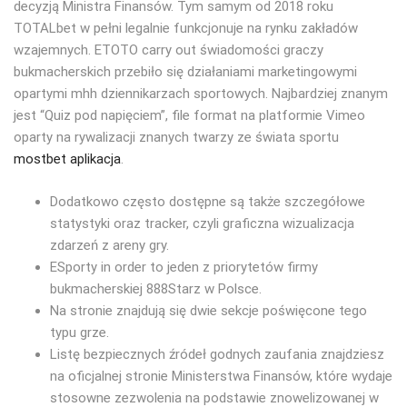
decyzją Ministra Finansów. Tym samym od 2018 roku
TOTALbet w pełni legalnie funkcjonuje na rynku zakładów
wzajemnych. ETOTO carry out świadomości graczy
bukmacherskich przebiło się działaniami marketingowymi
opartymi mhh dziennikarzach sportowych. Najbardziej znanym
jest “Quiz pod napięciem”, file format na platformie Vimeo
oparty na rywalizacji znanych twarzy ze świata sportu
mostbet aplikacja
.
Dodatkowo często dostępne są także szczegółowe
statystyki oraz tracker, czyli graficzna wizualizacja
zdarzeń z areny gry.
ESporty in order to jeden z priorytetów firmy
bukmacherskiej 888Starz w Polsce.
Na stronie znajdują się dwie sekcje poświęcone tego
typu grze.
Listę bezpiecznych źródeł godnych zaufania znajdziesz
na oficjalnej stronie Ministerstwa Finansów, które wydaje
stosowne zezwolenia na podstawie znowelizowanej w