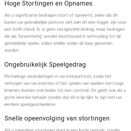
Hoge Stortingen en Opnames
Als u significante bedragen stort of opneemt, zeker als dit
buiten uw gebruikelijke patroon valt, kan dit een trigger zijn voor
een SoW-check. Er is geen vastgesteld bedrag, maar bedragen
die als ‘bovenmatig’ worden beschouwd in verhouding tot de
gemiddelde speler, zullen sneller onder de loep genomen
worden.
Ongebruikelijk Speelgedrag
Plotselinge veranderingen in uw inzetpatroon, zoals het
verhogen van uw inzetten of het spelen van spellen met hoge
limieten, kunnen ook leiden tot een controle. Dit geldt ook als u
grote winsten behaalt zonder dat dit in lijn lijkt te zijn met uw
eerdere speelgeschiedenis.
Snelle opeenvolging van stortingen
Als u meerdere stortingen doet in een korte periode, zonder