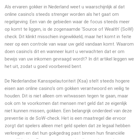
Als ervaren gokker in Nederland weet u waarschijnlijk al dat
online casino’s steeds strenger worden als het gaat om
regelgeving. Een van de gebieden waar de focus steeds meer
op komt te liggen, is de zogenaamde ‘Source of Wealth’ (SoW)
check. Dit klinkt misschien ingewikkeld, maar het komt in feite
neer op een controle van waar uw geld vandaan komt. Waarom
doen casino’s dit en wanneer kunt u verwachten dat er om
bewijs van uw inkomen gevraagd wordt? In dit artikel leggen we
het uit, zodat u goed voorbereid bent.
De Nederlandse Kansspelautoriteit (Ksa) stelt steeds hogere
eisen aan online casino’s om gokken verantwoord en veilig te
houden. Dit is niet alleen om witwassen tegen te gaan, maar
ook om te voorkomen dat mensen met geld dat ze eigenlijk
niet kunnen missen, gokken. Een belangrijk onderdeel van deze
preventie is de SoW-check. Het is een maatregel die ervoor
zorgt dat spelers alleen met geld spelen dat ze legaal hebben
verkregen en dat hun gokgedrag past binnen hun financiële