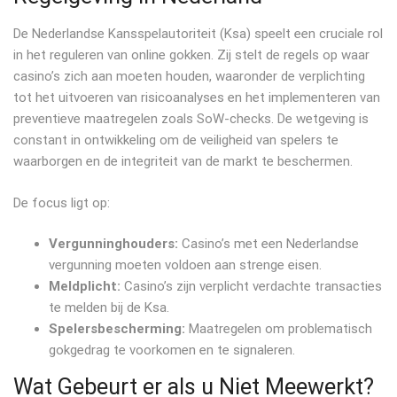
De Nederlandse Kansspelautoriteit (Ksa) speelt een cruciale rol
in het reguleren van online gokken. Zij stelt de regels op waar
casino’s zich aan moeten houden, waaronder de verplichting
tot het uitvoeren van risicoanalyses en het implementeren van
preventieve maatregelen zoals SoW-checks. De wetgeving is
constant in ontwikkeling om de veiligheid van spelers te
waarborgen en de integriteit van de markt te beschermen.
De focus ligt op:
Vergunninghouders:
Casino’s met een Nederlandse
vergunning moeten voldoen aan strenge eisen.
Meldplicht:
Casino’s zijn verplicht verdachte transacties
te melden bij de Ksa.
Spelersbescherming:
Maatregelen om problematisch
gokgedrag te voorkomen en te signaleren.
Wat Gebeurt er als u Niet Meewerkt?