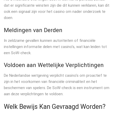
dat er significante winsten zijn die dit kunnen verklaren, kan dit
ook een signaal zijn voor het casino om nader onderzoek te
doen.
Meldingen van Derden
In zeldzame gevallen kunnen autoriteiten of financiële
instellingen informatie delen met casino’s, wat kan leiden tot
een SoW-check.
Voldoen aan Wettelijke Verplichtingen
De Nederlandse wetgeving verplicht casino’s om proactief te
zijn in het voorkomen van financiële criminaliteit en het
beschermen van spelers. De SoW-check is een instrument om
aan deze verplichtingen te voldoen.
Welk Bewijs Kan Gevraagd Worden?