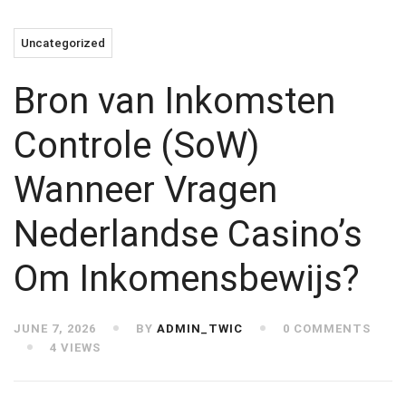
Uncategorized
Bron van Inkomsten
Controle (SoW)
Wanneer Vragen
Nederlandse Casino’s
Om Inkomensbewijs?
JUNE 7, 2026
BY
ADMIN_TWIC
0 COMMENTS
4 VIEWS