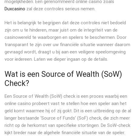
mogelijkheden. Een gerenommeerd online casino zoals
Duxcasino
zal deze controles serieus nemen.
Het is belangrijk te begrijpen dat deze controles niet bedoeld
zijn om u te hinderen, maar juist om de integriteit van de
casinowereld te waarborgen en spelers te beschermen. Door
transparant te zijn over uw financiële situatie wanneer daarom
gevraagd wordt, draagt u bij aan een veiligere speelomgeving
voor iedereen. Laten we dieper ingaan op de details.
Wat is een Source of Wealth (SoW)
Check?
Een Source of Wealth (SoW) check is een proces waarbij een
online casino probeert vast te stellen hoe een speler aan het
geld komt waarmee hij of zij gokt. Dit is een uitbreiding op de al
langer bestaande ‘Source of Funds’ (SoF) check, die zich meer
richt op de herkomst van specifieke stortingen. De SoW-check
kijkt breder naar de algehele financiële situatie van de speler.