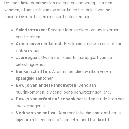
De specifieke documenten die een casino vraagt, kunnen
variëren, afhankelijk van uw situatie en het beleid van het
casino. Over het algemeen kunt u denken aan:
Salarisstroken:
Recente loonstroken om uw inkomen
aan te tonen.
Arbeidsovereenkomst:
Een kopie van uw contract kan
ook volstaan.
Jaaropgaaf:
Uw meest recente jaaropgaaf van de
belastingdienst.
Bankafschriften:
Afschriften die uw inkomen en
spaargeld aantonen.
Bewijs van andere inkomsten:
Denk aan
huurinkomsten, dividend, pensioenuitkeringen, etc.
Bewijs van erfenis of schenking:
Indien dit de bron van
uw vermogen is.
Verkoop van activa:
Documentatie die aantoont dat u
bijvoorbeeld een huis of aandelen heeft verkocht.