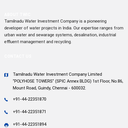
ABOUT TWIC
Tamilnadu Water Investment Company is a pioneering
developer of water projects in India. Our expertise ranges from
urban water and sewarage systems, desalination, industrial
effluent management and recycling.
CONTACT US
Tamilnadu Water Investment Company Limited
"POLYHOSE TOWERS" (SPIC Annex BLDG) 1st Floor, No.86,
Mount Road, Guindy, Chennai - 600032.
+91-44-22351870
+91-44-22351871
+91-44-22351894