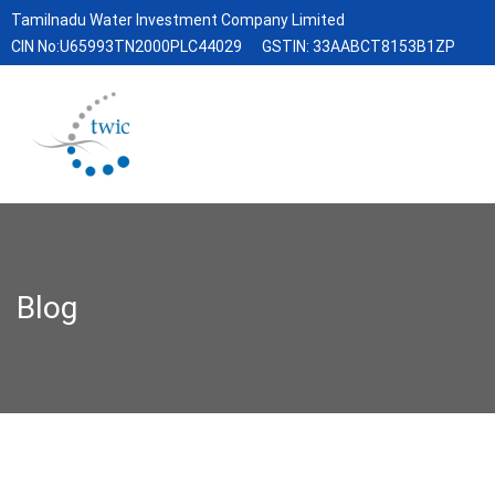
Tamilnadu Water Investment Company Limited
CIN No:U65993TN2000PLC44029
GSTIN: 33AABCT8153B1ZP
Blog