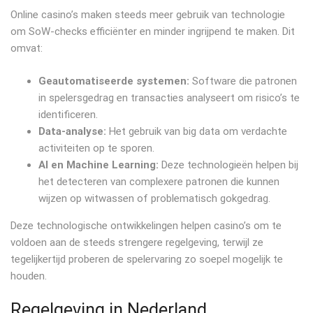
Online casino’s maken steeds meer gebruik van technologie
om SoW-checks efficiënter en minder ingrijpend te maken. Dit
omvat:
Geautomatiseerde systemen:
Software die patronen
in spelersgedrag en transacties analyseert om risico’s te
identificeren.
Data-analyse:
Het gebruik van big data om verdachte
activiteiten op te sporen.
AI en Machine Learning:
Deze technologieën helpen bij
het detecteren van complexere patronen die kunnen
wijzen op witwassen of problematisch gokgedrag.
Deze technologische ontwikkelingen helpen casino’s om te
voldoen aan de steeds strengere regelgeving, terwijl ze
tegelijkertijd proberen de spelervaring zo soepel mogelijk te
houden.
Regelgeving in Nederland