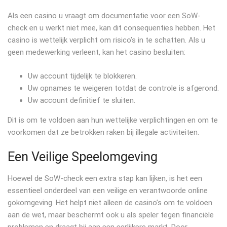
Als een casino u vraagt om documentatie voor een SoW-
check en u werkt niet mee, kan dit consequenties hebben. Het
casino is wettelijk verplicht om risico’s in te schatten. Als u
geen medewerking verleent, kan het casino besluiten:
Uw account tijdelijk te blokkeren.
Uw opnames te weigeren totdat de controle is afgerond.
Uw account definitief te sluiten.
Dit is om te voldoen aan hun wettelijke verplichtingen en om te
voorkomen dat ze betrokken raken bij illegale activiteiten.
Een Veilige Speelomgeving
Hoewel de SoW-check een extra stap kan lijken, is het een
essentieel onderdeel van een veilige en verantwoorde online
gokomgeving. Het helpt niet alleen de casino’s om te voldoen
aan de wet, maar beschermt ook u als speler tegen financiële