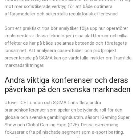
mot mer sofistikerade verktyg för att både optimera
affärsmodeller och säkerställa regulatorisk efterlevnad.
Som ett praktiskt tips bör analytiker följa upp hur operatörer
implementerar dessa teknologier i sina plattformar och vilka
effekter de har på både spelarnas beteende och företagets
lönsamhet. Att analysera case-studier och pilotprojekt
presenterade på SiGMA kan ge värdefulla insikter om framtida
marknadsriktningar.
Andra viktiga konferenser och deras
påverkan på den svenska marknaden
Utöver ICE London och SiGMA finns flera andra
branschkonferenser som spelar en betydande roll för den
globala och svenska gamblingindustrin, såsom iGaming Super
Show och Global Gaming Expo (G2E). Dessa evenemang
fokuserar ofta på nischade segment som e-sport betting,