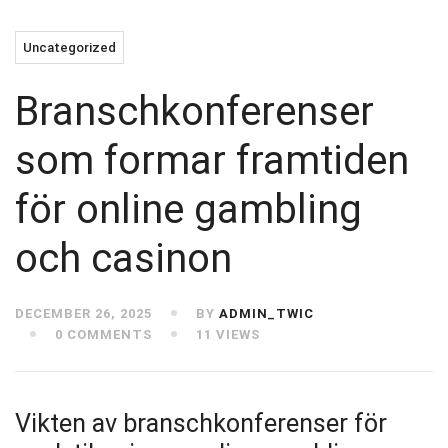
Uncategorized
Branschkonferenser
som formar framtiden
för online gambling
och casinon
DECEMBER 26, 2025
BY
ADMIN_TWIC
0 COMMENTS
11 VIEWS
Vikten av branschkonferenser för