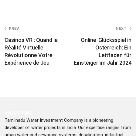
Post
PREV
NEXT
navigation
Casinos VR : Quand la
Online-Glücksspiel in
Réalité Virtuelle
Österreich: Ein
Révolutionne Votre
Leitfaden für
Expérience de Jeu
Einsteiger im Jahr 2024
ABOUT TWIC
Tamilnadu Water Investment Company is a pioneering
developer of water projects in India. Our expertise ranges from
urban water and sewarage systems, desalination, industrial