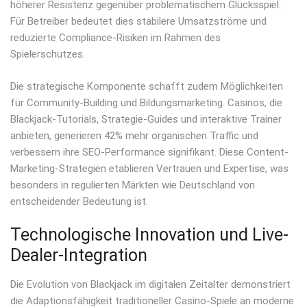
höherer Resistenz gegenüber problematischem Glücksspiel.
Für Betreiber bedeutet dies stabilere Umsatzströme und
reduzierte Compliance-Risiken im Rahmen des
Spielerschutzes.
Die strategische Komponente schafft zudem Möglichkeiten
für Community-Building und Bildungsmarketing. Casinos, die
Blackjack-Tutorials, Strategie-Guides und interaktive Trainer
anbieten, generieren 42% mehr organischen Traffic und
verbessern ihre SEO-Performance signifikant. Diese Content-
Marketing-Strategien etablieren Vertrauen und Expertise, was
besonders in regulierten Märkten wie Deutschland von
entscheidender Bedeutung ist.
Technologische Innovation und Live-
Dealer-Integration
Die Evolution von Blackjack im digitalen Zeitalter demonstriert
die Adaptionsfähigkeit traditioneller Casino-Spiele an moderne