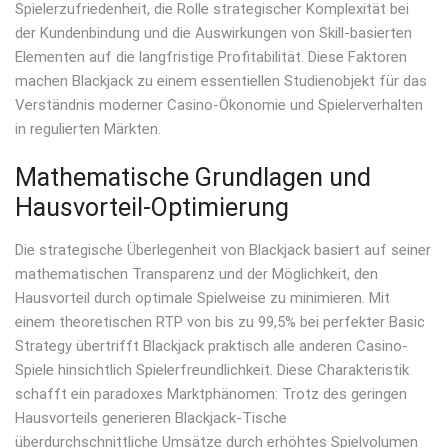
Spielerzufriedenheit, die Rolle strategischer Komplexität bei
der Kundenbindung und die Auswirkungen von Skill-basierten
Elementen auf die langfristige Profitabilität. Diese Faktoren
machen Blackjack zu einem essentiellen Studienobjekt für das
Verständnis moderner Casino-Ökonomie und Spielerverhalten
in regulierten Märkten.
Mathematische Grundlagen und
Hausvorteil-Optimierung
Die strategische Überlegenheit von Blackjack basiert auf seiner
mathematischen Transparenz und der Möglichkeit, den
Hausvorteil durch optimale Spielweise zu minimieren. Mit
einem theoretischen RTP von bis zu 99,5% bei perfekter Basic
Strategy übertrifft Blackjack praktisch alle anderen Casino-
Spiele hinsichtlich Spielerfreundlichkeit. Diese Charakteristik
schafft ein paradoxes Marktphänomen: Trotz des geringen
Hausvorteils generieren Blackjack-Tische
überdurchschnittliche Umsätze durch erhöhtes Spielvolumen