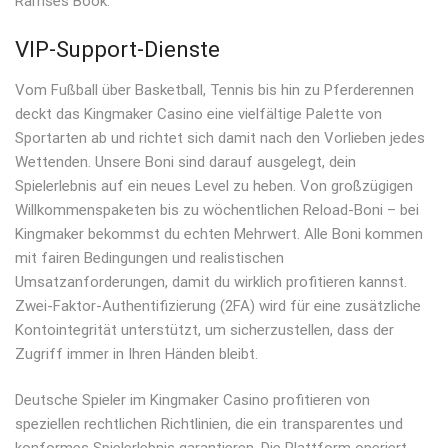
Ramses Book.
VIP-Support-Dienste
Vom Fußball über Basketball, Tennis bis hin zu Pferderennen
deckt das Kingmaker Casino eine vielfältige Palette von
Sportarten ab und richtet sich damit nach den Vorlieben jedes
Wettenden. Unsere Boni sind darauf ausgelegt, dein
Spielerlebnis auf ein neues Level zu heben. Von großzügigen
Willkommenspaketen bis zu wöchentlichen Reload-Boni – bei
Kingmaker bekommst du echten Mehrwert. Alle Boni kommen
mit fairen Bedingungen und realistischen
Umsatzanforderungen, damit du wirklich profitieren kannst.
Zwei-Faktor-Authentifizierung (2FA) wird für eine zusätzliche
Kontointegrität unterstützt, um sicherzustellen, dass der
Zugriff immer in Ihren Händen bleibt.
Deutsche Spieler im Kingmaker Casino profitieren von
speziellen rechtlichen Richtlinien, die ein transparentes und