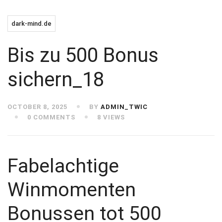
dark-mind.de
Bis zu 500 Bonus
sichern_18
OCTOBER 8, 2025
BY
ADMIN_TWIC
0 COMMENTS
8 VIEWS
Fabelachtige
Winmomenten
Bonussen tot 500