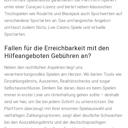
konformes Spielerlebnis garantieren. Die Plattform operiert
unter einer Curaçao-Lizenz und bietet neben klassischen
Tischspielen wie Roulette und Blackjack auch Sportwetten auf
verschiedene Sportarten an. Das umfangreiche Angebot
umfasst zudem Slots, Live Casino Spiele und virtuelle
Sportarten.
Fallen für die Erreichbarkeit mit den
Hilfeangeboten Gebühren an?
Neben den rechtlichen Aspekten liegt uns
verantwortungsvolles Spielen am Herzen. Wir bieten Tools wie
Einzahlungslimits, Auszeiten, Realitätschecks und sogar
Selbstausschlüsse. Denken Sie daran, dass es beim Spielen
immer in erster Linie um Unterhaltung gehen sollte – deshalb
sind wir hier, um Sie bei jedem Schritt zu unterstützen. Die
Plattform überzeugt mit ihrer enormen Spielauswahl und
vielfältigen Zahlungsoptionen, zeigt aber deutliche Schwächen
bei den Auszahlungslimits und der deutschsprachigen