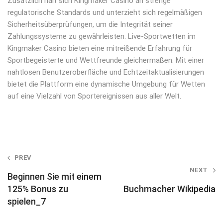
Zusätzlich hält sich Kingmaker Casino an strenge
regulatorische Standards und unterzieht sich regelmäßigen
Sicherheitsüberprüfungen, um die Integrität seiner
Zahlungssysteme zu gewährleisten. Live-Sportwetten im
Kingmaker Casino bieten eine mitreißende Erfahrung für
Sportbegeisterte und Wettfreunde gleichermaßen. Mit einer
nahtlosen Benutzeroberfläche und Echtzeitaktualisierungen
bietet die Plattform eine dynamische Umgebung für Wetten
auf eine Vielzahl von Sportereignissen aus aller Welt.
Post
PREV
NEXT
navigation
Beginnen Sie mit einem
125% Bonus zu
Buchmacher Wikipedia
spielen_7