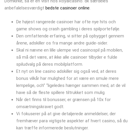
Domkirke, så er en visit hos Royalcasino. dk særdeles
anbefalelsesværdigt
bedste casinoer online
.
De højest rangerede casinoer har ofte nye hits och
game shows og crash gambling i deres spilportefølje.
Den omfattende erfaring, vi sitter på opbygget gennem
årene, adskiller os fra mange andre guide-sider.
Skal ni nævne en lille ulempe ved casinospil på mobilen,
så må det være, at ikke alle casinoer tilbyder e fulde
spiludvalg på deres mobilplatform.
Et nyt on line casino adskiller sig også ved, at deres
bonus vilkår har mulighed for at være en smule mere
lempelige, och” “ligeledes hænger sammen med, at de vil
have så de fleste spillere tiltrukket som mulig.
Når det finns til bonusser, er grænsen på 10x for
omsætningskravet godt.
Vi fokuserer på at give detaljerede anmeldelser, der
fremhæver para vigtigste aspekter af hvert casino, så du
kan træffe informerede beslutninger.