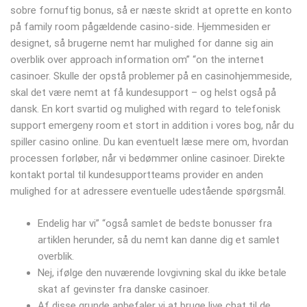
sobre fornuftig bonus, så er næste skridt at oprette en konto
på family room pågældende casino-side. Hjemmesiden er
designet, så brugerne nemt har mulighed for danne sig ain
overblik over approach information om” “on the internet
casinoer. Skulle der opstå problemer på en casinohjemmeside,
skal det være nemt at få kundesupport – og helst også på
dansk. En kort svartid og mulighed with regard to telefonisk
support emergeny room et stort in addition i vores bog, når du
spiller casino online. Du kan eventuelt læse mere om, hvordan
processen forløber, når vi bedømmer online casinoer. Direkte
kontakt portal til kundesupportteams provider en anden
mulighed for at adressere eventuelle udestående spørgsmål.
Endelig har vi” “også samlet de bedste bonusser fra
artiklen herunder, så du nemt kan danne dig et samlet
overblik.
Nej, ifølge den nuværende lovgivning skal du ikke betale
skat af gevinster fra danske casinoer.
Af disse grunde anbefaler vi at bruge live chat til de