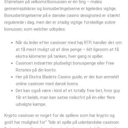
Størrelsen på velkomstbonussen er én ting – males
gennemspilskrav og bonusbetingelserne er ligeledes vigtige.
Bonusbetingelserne på e danske casino designated er stærkt
regulerede i dag, men der er stadig vigtige forskellige sobre
bonusser, som welcher udbydes.
Når du leder efter casinoer med høj RTP, handler det om
at få mest muligt ud af dine penge – lidt ligesom at få
ekstra kilometer på tanken, hver gang ni spiller.
Casinoet indsætter pludseligt bonuspenge eller Free
Rotates på din konto.
Her på Ekstra Bladets Casino guide, er der kun anmeldt
online casinoer med dansk licens.
Det kan også være i kind af et totally free bet, hvor guy
får et beløb, man kan satse risikofrit på én eller flere
udvalgte kampe.
Krypto casinoer er noget for de spillere som har krypto og
godt har mulighed for” “lide at spille på udenlandske casinoer.