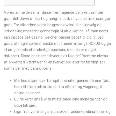
Vores anmeldelser af disse fremragende danske casinoer
giver drill down et klart og ærligt indblik i, hvad de hver især gør
godt. Fra sikkerhed samt brugeroplevelse til spiludvalg og
indbetalingsmetoder gennemgår vi alt e vigtige, så man nemt
kan opdage det casino, welcher passer bedst til dig. Vi ved
godt, at nogle spillere måske mit freude vil omgå ROFUS og gå
til uregulerede eller ulovlige casinoer, men de er meget
risikabelt. Disse casinoer tilbyder slet ikke de” “samme niveau
af sikkerhed, værktøjer til ansvarligt spil eller retfærdigt spil
som sider med dansk licens.
Martins store love for spil innehåller gennem årene fået
ham til from udforske alt fra eSport og wagering til
online casinoer.
Du risikerer altså with miste både dine indbetalinger og
udbetalinger.
Lige fra hvor mange hjul, rækker, vinderkombinationer og