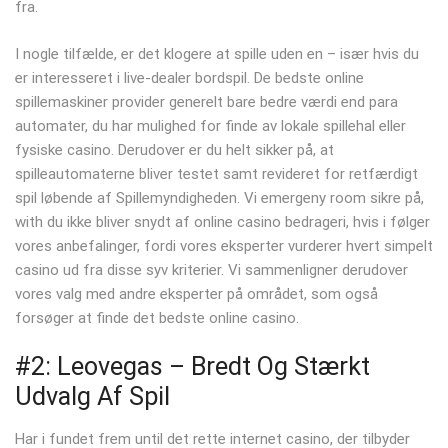
fra.
I nogle tilfælde, er det klogere at spille uden en – især hvis du
er interesseret i live-dealer bordspil. De bedste online
spillemaskiner provider generelt bare bedre værdi end para
automater, du har mulighed for finde av lokale spillehal eller
fysiske casino. Derudover er du helt sikker på, at
spilleautomaterne bliver testet samt revideret for retfærdigt
spil løbende af Spillemyndigheden. Vi emergeny room sikre på,
with du ikke bliver snydt af online casino bedrageri, hvis i følger
vores anbefalinger, fordi vores eksperter vurderer hvert simpelt
casino ud fra disse syv kriterier. Vi sammenligner derudover
vores valg med andre eksperter på området, som også
forsøger at finde det bedste online casino.
#2: Leovegas – Bredt Og Stærkt
Udvalg Af Spil
Har i fundet frem until det rette internet casino, der tilbyder