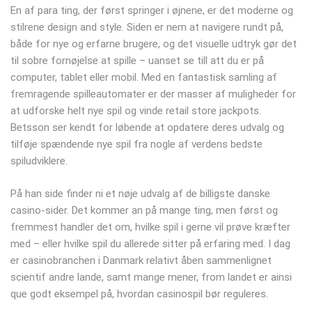
En af para ting, der først springer i øjnene, er det moderne og
stilrene design and style. Siden er nem at navigere rundt på,
både for nye og erfarne brugere, og det visuelle udtryk gør det
til sobre fornøjelse at spille – uanset se till att du er på
computer, tablet eller mobil. Med en fantastisk samling af
fremragende spilleautomater er der masser af muligheder for
at udforske helt nye spil og vinde retail store jackpots.
Betsson ser kendt for løbende at opdatere deres udvalg og
tilføje spændende nye spil fra nogle af verdens bedste
spiludviklere.
På han side finder ni et nøje udvalg af de billigste danske
casino-sider. Det kommer an på mange ting, men først og
fremmest handler det om, hvilke spil i gerne vil prøve kræfter
med – eller hvilke spil du allerede sitter på erfaring med. I dag
er casinobranchen i Danmark relativt åben sammenlignet
scientif andre lande, samt mange mener, from landet er ainsi
que godt eksempel på, hvordan casinospil bør reguleres.