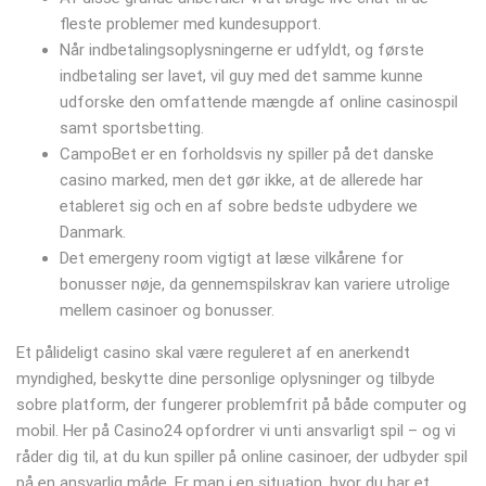
fleste problemer med kundesupport.
Når indbetalingsoplysningerne er udfyldt, og første
indbetaling ser lavet, vil guy med det samme kunne
udforske den omfattende mængde af online casinospil
samt sportsbetting.
CampoBet er en forholdsvis ny spiller på det danske
casino marked, men det gør ikke, at de allerede har
etableret sig och en af sobre bedste udbydere we
Danmark.
Det emergeny room vigtigt at læse vilkårene for
bonusser nøje, da gennemspilskrav kan variere utrolige
mellem casinoer og bonusser.
Et pålideligt casino skal være reguleret af en anerkendt
myndighed, beskytte dine personlige oplysninger og tilbyde
sobre platform, der fungerer problemfrit på både computer og
mobil. Her på Casino24 opfordrer vi unti ansvarligt spil – og vi
råder dig til, at du kun spiller på online casinoer, der udbyder spil
på en ansvarlig måde. Er man i en situation, hvor du har et