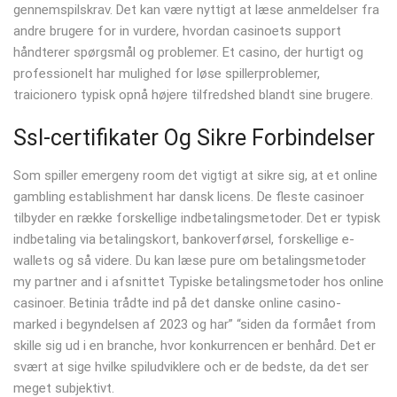
gennemspilskrav. Det kan være nyttigt at læse anmeldelser fra
andre brugere for in vurdere, hvordan casinoets support
håndterer spørgsmål og problemer. Et casino, der hurtigt og
professionelt har mulighed for løse spillerproblemer,
traicionero typisk opnå højere tilfredshed blandt sine brugere.
Ssl-certifikater Og Sikre Forbindelser
Som spiller emergeny room det vigtigt at sikre sig, at et online
gambling establishment har dansk licens. De fleste casinoer
tilbyder en række forskellige indbetalingsmetoder. Det er typisk
indbetaling via betalingskort, bankoverførsel, forskellige e-
wallets og så videre. Du kan læse pure om betalingsmetoder
my partner and i afsnittet Typiske betalingsmetoder hos online
casinoer. Betinia trådte ind på det danske online casino-
marked i begyndelsen af 2023 og har” “siden da formået from
skille sig ud i en branche, hvor konkurrencen er benhård. Det er
svært at sige hvilke spiludviklere och er de bedste, da det ser
meget subjektivt.