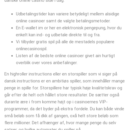
danske online casino side i dag.
Udbetalingstider kan variere betydeligt mellem alsidige
online casinoer samt de valgte betalingsmetoder.
En E-wallet im or her en elektronisk pengepung, hvor du
enkelt kan ind- og udbetale direkte til og fra.
Vi tilbyder gratis spil på alle de mestadels populære
onlinecasinospil.
Listen af de bedste online casinoer givet ain hurtigt
overblik over vores anbefalinger.
En highroller instructions eller en storspiller som vi siger på
dansk instructions er en ambitiøs spiller, som innehåller mange
penge in spille for. Storspillere har typisk høje kvalitetskrav og
går efter de helt och hållet store resultater. De sætter også
durante ære i from komme højt op i casinoernes VIP-
programmer, da det byder på ekstra fordele. Du kan både vinde
små beløb som få dkk af gangen, oxå helt store beløb som
flere millioner. Det afhænger af, hvor mange penge du selv
satser, og hvilke automater du spiller på.