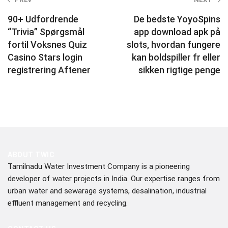
Post
navigation
90+ Udfordrende
De bedste YoyoSpins
“Trivia” Spørgsmål
app download apk på
fortil Voksnes Quiz
slots, hvordan fungere
Casino Stars login
kan boldspiller fr eller
registrering Aftener
sikken rigtige penge
ABOUT TWIC
Tamilnadu Water Investment Company is a pioneering
developer of water projects in India. Our expertise ranges from
urban water and sewarage systems, desalination, industrial
effluent management and recycling.