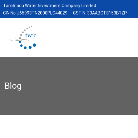
Tamilnadu Water Investment Company Limited
CIN No:U65993TN2000PLC44029
GSTIN: 33AABCT8153B1ZP
Blog