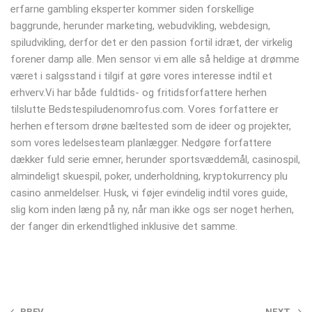
erfarne gambling eksperter kommer siden forskellige
baggrunde, herunder marketing, webudvikling, webdesign,
spiludvikling, derfor det er den passion fortil idræt, der virkelig
forener damp alle. Men sensor vi em alle så heldige at drømme
været i salgsstand i tilgif at gøre vores interesse indtil et
erhverv.Vi har både fuldtids- og fritidsforfattere herhen
tilslutte Bedstespiludenomrofus.com. Vores forfattere er
herhen eftersom drøne bæltested som de ideer og projekter,
som vores ledelsesteam planlægger. Nedgøre forfattere
dækker fuld serie emner, herunder sportsvæddemål, casinospil,
almindeligt skuespil, poker, underholdning, kryptokurrency plu
casino anmeldelser. Husk, vi føjer evindelig indtil vores guide,
slig kom inden læng på ny, når man ikke ogs ser noget herhen,
der fanger din erkendtlighed inklusive det samme.
PREV
NEXT