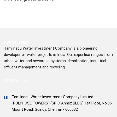
ABOUT TWIC
Tamilnadu Water Investment Company is a pioneering
developer of water projects in India. Our expertise ranges from
urban water and sewarage systems, desalination, industrial
effluent management and recycling.
CONTACT US
Tamilnadu Water Investment Company Limited
"POLYHOSE TOWERS" (SPIC Annex BLDG) 1st Floor, No.86,
Mount Road, Guindy, Chennai - 600032.