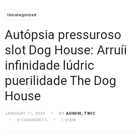
Uncategorized
Autópsia pressuroso
slot Dog House: Arruíi
infinidade lúdric
puerilidade The Dog
House
JANUARY 11, 2026
BY
ADMIN_TWIC
0 COMMENTS
1 VIEW