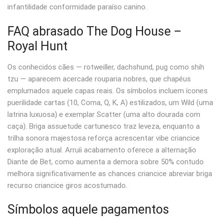
infantilidade conformidade paraíso canino.
FAQ abrasado The Dog House –
Royal Hunt
Os conhecidos cães — rotweiller, dachshund, pug como shih
tzu — aparecem acercade rouparia nobres, que chapéus
emplumados aquele capas reais. Os símbolos incluem ícones
puerilidade cartas (10, Coma, Q, K, A) estilizados, um Wild (uma
latrina luxuosa) e exemplar Scatter (uma alto dourada com
caça). Briga assuetude cartunesco traz leveza, enquanto a
trilha sonora majestosa reforça acrescentar vibe criancice
exploração atual. Arruíi acabamento oferece a alternação
Diante de Bet, como aumenta a demora sobre 50% contudo
melhora significativamente as chances criancice abreviar briga
recurso criancice giros acostumado.
Símbolos aquele pagamentos