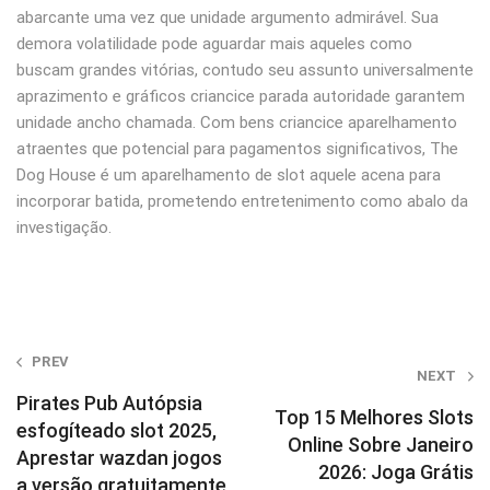
abarcante uma vez que unidade argumento admirável. Sua
demora volatilidade pode aguardar mais aqueles como
buscam grandes vitórias, contudo seu assunto universalmente
aprazimento e gráficos criancice parada autoridade garantem
unidade ancho chamada. Com bens criancice aparelhamento
atraentes que potencial para pagamentos significativos, The
Dog House é um aparelhamento de slot aquele acena para
incorporar batida, prometendo entretenimento como abalo da
investigação.
Post
PREV
NEXT
navigation
Pirates Pub Autópsia
Top 15 Melhores Slots
esfogíteado slot 2025,
Online Sobre Janeiro
Aprestar wazdan jogos
2026: Joga Grátis
a versão gratuitamente