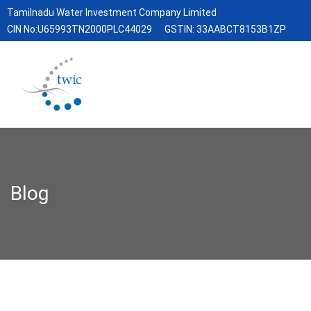
Tamilnadu Water Investment Company Limited
CIN No:U65993TN2000PLC44029
GSTIN: 33AABCT8153B1ZP
Blog