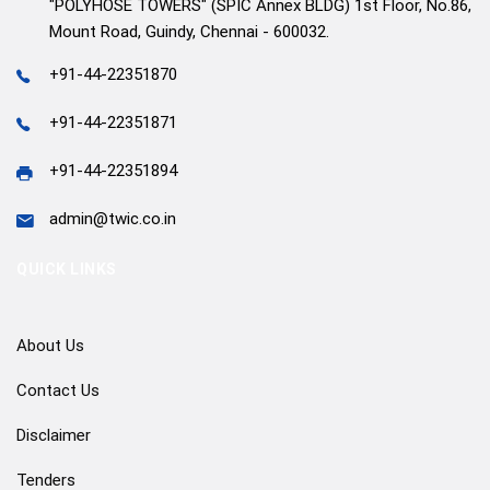
"POLYHOSE TOWERS" (SPIC Annex BLDG) 1st Floor, No.86,
Mount Road, Guindy, Chennai - 600032.
+91-44-22351870
+91-44-22351871
+91-44-22351894
admin@twic.co.in
QUICK LINKS
About Us
Contact Us
Disclaimer
Tenders