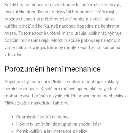
Každý bod na desce má svou hodnotu, přičemž cílem hry je,
aby kulička dopadla na co nejvyšší hodnocení. Hráči mají
možnost vsadit si určité množství peněz a sledují, jak se
kulička odráží od kolíků, než nakonec dopadne na konkrétní
místo. Toto náhodně určené místo určuje, kolik hráč vyhraje,
což činí hru napínavější. Mnozí hráči se pokoušejí naleznout
vzory nebo strategie, které by mohly zlepšit jejich šance na
vítězství.
Porozumění herní mechanice
Abychom byli úspěšní v Plinku, je důležité pochopit základy
herních mechanik. Každá hra má své specifické rysy, které
mohou ovlivnit průběh a výsledek. Při popisu herní mechaniky v
Plinku zvažte následující faktory:
Rozmístění kolíků na desce
Hodnoty umístění dostupné na spodní části
Pohyb kuličky a její interakce s kolíky