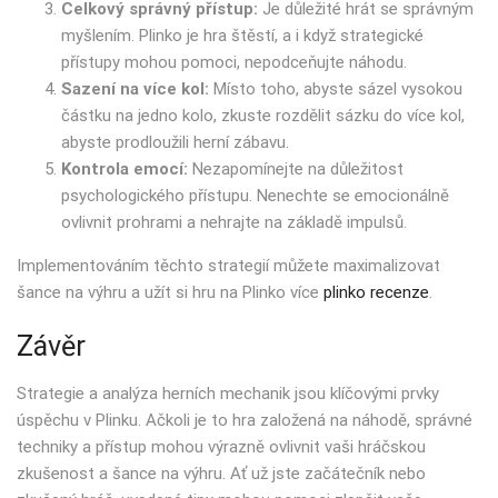
Celkový správný přístup:
Je důležité hrát se správným
myšlením. Plinko je hra štěstí, a i když strategické
přístupy mohou pomoci, nepodceňujte náhodu.
Sazení na více kol:
Místo toho, abyste sázel vysokou
částku na jedno kolo, zkuste rozdělit sázku do více kol,
abyste prodloužili herní zábavu.
Kontrola emocí:
Nezapomínejte na důležitost
psychologického přístupu. Nenechte se emocionálně
ovlivnit prohrami a nehrajte na základě impulsů.
Implementováním těchto strategií můžete maximalizovat
šance na výhru a užít si hru na Plinko více
plinko recenze
.
Závěr
Strategie a analýza herních mechanik jsou klíčovými prvky
úspěchu v Plinku. Ačkoli je to hra založená na náhodě, správné
techniky a přístup mohou výrazně ovlivnit vaši hráčskou
zkušenost a šance na výhru. Ať už jste začátečník nebo