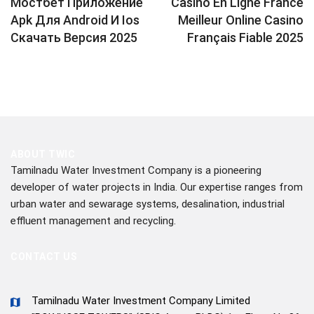
navigation
Мостбет Приложение
Casino En Ligne France
Apk Для Android И Ios
Meilleur Online Casino
Скачать Версия 2025
Français Fiable 2025
ABOUT TWIC
Tamilnadu Water Investment Company is a pioneering
developer of water projects in India. Our expertise ranges from
urban water and sewarage systems, desalination, industrial
effluent management and recycling.
CONTACT US
Tamilnadu Water Investment Company Limited