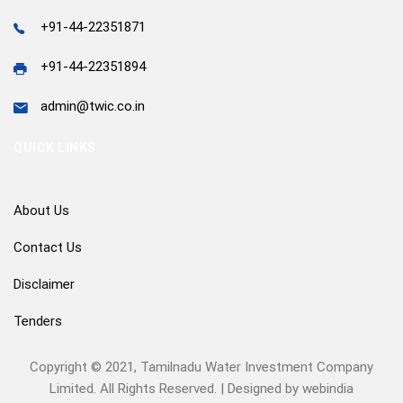
+91-44-22351871
+91-44-22351894
admin@twic.co.in
QUICK LINKS
About Us
Contact Us
Disclaimer
Tenders
Copyright © 2021, Tamilnadu Water Investment Company
Limited. All Rights Reserved. | Designed by
webindia