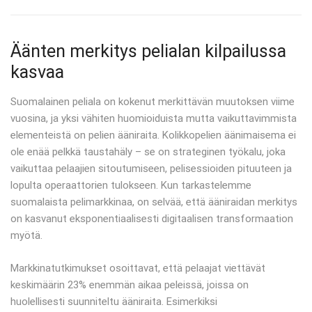
Äänten merkitys pelialan kilpailussa
kasvaa
Suomalainen peliala on kokenut merkittävän muutoksen viime
vuosina, ja yksi vähiten huomioiduista mutta vaikuttavimmista
elementeistä on pelien ääniraita. Kolikkopelien äänimaisema ei
ole enää pelkkä taustahäly – se on strateginen työkalu, joka
vaikuttaa pelaajien sitoutumiseen, pelisessioiden pituuteen ja
lopulta operaattorien tulokseen. Kun tarkastelemme
suomalaista pelimarkkinaa, on selvää, että ääniraidan merkitys
on kasvanut eksponentiaalisesti digitaalisen transformaation
myötä.
Markkinatutkimukset osoittavat, että pelaajat viettävät
keskimäärin 23% enemmän aikaa peleissä, joissa on
huolellisesti suunniteltu ääniraita. Esimerkiksi