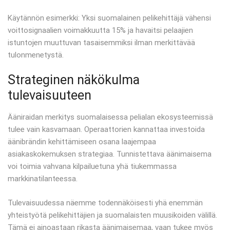
Käytännön esimerkki: Yksi suomalainen pelikehittäjä vähensi
voittosignaalien voimakkuutta 15% ja havaitsi pelaajien
istuntojen muuttuvan tasaisemmiksi ilman merkittävää
tulonmenetystä.
Strateginen näkökulma
tulevaisuuteen
Ääniraidan merkitys suomalaisessa pelialan ekosysteemissä
tulee vain kasvamaan. Operaattorien kannattaa investoida
äänibrändin kehittämiseen osana laajempaa
asiakaskokemuksen strategiaa. Tunnistettava äänimaisema
voi toimia vahvana kilpailuetuna yhä tiukemmassa
markkinatilanteessa.
Tulevaisuudessa näemme todennäköisesti yhä enemmän
yhteistyötä pelikehittäjien ja suomalaisten muusikoiden välillä.
Tämä ei ainoastaan rikasta äänimaisemaa, vaan tukee myös