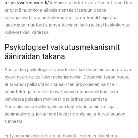
https://wellecasino.fi/
kaltaiset alustat ovat alkaneet kiinnittää
erityistä huomiota äänielementtien laatuun osana
kokonaisvaltaista pelikokemusta. Tämä trendi heijastaa
laajempaa muutosta, jossa tekninen laatu ja käyttäjäkokemus
kulkevat käsi kädessä.
Psykologiset vaikutusmekanismit
ääniraidan takana
Ääniraidan psykologiset vaikutukset kolikkopeleissä perustuvat
syviin neurotieteellisiin mekanismeihin. Dopamiinitason nousu
ei tapahdu pelkästään visuaalisten ärsykkeiden kautta –
ääniefektit ja musiikki luovat vahvan tunnereaktion, joka
vahvistaa pelaajan motivaatiota jatkaa pelaamista.
Suomalaisissa kolikkopeleissä käytetään usein tuttuja
äänimaailmoja, jotka herättävät nostalgiaa ja turvallisuuden
tunnetta.
Erityisen mielenkiintoista on havaita, miten eri ikäryhmät