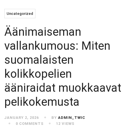
Uncategorized
Äänimaiseman
vallankumous: Miten
suomalaisten
kolikkopelien
ääniraidat muokkaavat
pelikokemusta
JANUARY 2, 2026
BY
ADMIN_TWIC
0 COMMENTS
12 VIEWS