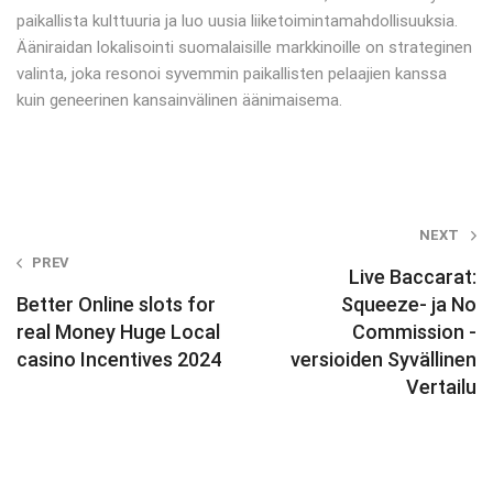
paikallista kulttuuria ja luo uusia liiketoimintamahdollisuuksia.
Ääniraidan lokalisointi suomalaisille markkinoille on strateginen
valinta, joka resonoi syvemmin paikallisten pelaajien kanssa
kuin geneerinen kansainvälinen äänimaisema.
Post
NEXT
PREV
navigation
Live Baccarat:
Better Online slots for
Squeeze- ja No
real Money Huge Local
Commission -
casino Incentives 2024
versioiden Syvällinen
Vertailu