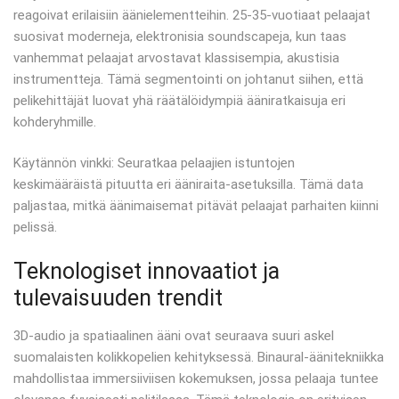
reagoivat erilaisiin äänielementteihin. 25-35-vuotiaat pelaajat
suosivat moderneja, elektronisia soundscapeja, kun taas
vanhemmat pelaajat arvostavat klassisempia, akustisia
instrumentteja. Tämä segmentointi on johtanut siihen, että
pelikehittäjät luovat yhä räätälöidympiä ääniratkaisuja eri
kohderyhmille.
Käytännön vinkki: Seuratkaa pelaajien istuntojen
keskimääräistä pituutta eri ääniraita-asetuksilla. Tämä data
paljastaa, mitkä äänimaisemat pitävät pelaajat parhaiten kiinni
pelissä.
Teknologiset innovaatiot ja
tulevaisuuden trendit
3D-audio ja spatiaalinen ääni ovat seuraava suuri askel
suomalaisten kolikkopelien kehityksessä. Binaural-äänitekniikka
mahdollistaa immersiiviisen kokemuksen, jossa pelaaja tuntee