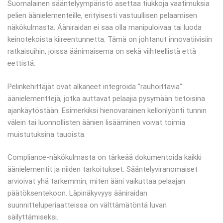
Suomalainen sääntelyympäristö asettaa tiukkoja vaatimuksia
pelien äänielementeille, erityisesti vastuullisen pelaamisen
näkökulmasta. Ääniraidan ei saa olla manipuloivaa tai luoda
keinotekoista kiireentunnetta. Tämä on johtanut innovatiivisiin
ratkaisuihin, joissa äänimaisema on sekä viihteellistä että
eettistä.
Pelinkehittäjät ovat alkaneet integroida “rauhoittavia”
äänielementtejä, jotka auttavat pelaajia pysymään tietoisina
ajankäytöstään. Esimerkiksi hienovarainen kellonlyönti tunnin
välein tai luonnollisten äänien lisääminen voivat toimia
muistutuksina tauoista.
Compliance-näkökulmasta on tärkeää dokumentoida kaikki
äänielementit ja niiden tarkoitukset. Sääntelyviranomaiset
arvioivat yhä tarkemmin, miten ääni vaikuttaa pelaajan
päätöksentekoon. Läpinäkyvyys ääniraidan
suunnitteluperiaatteissa on välttämätöntä luvan
säilyttämiseksi.