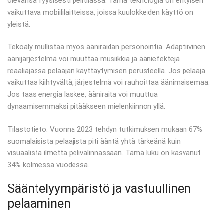
olevansa fyysisesti pelitilassa. Tämä teknologia on erityisen
vaikuttava mobiililaitteissa, joissa kuulokkeiden käyttö on
yleistä.
Tekoäly mullistaa myös ääniraidan personointia. Adaptiivinen
äänijärjestelmä voi muuttaa musiikkia ja ääniefektejä
reaaliajassa pelaajan käyttäytymisen perusteella. Jos pelaaja
vaikuttaa kiihtyvältä, järjestelmä voi rauhoittaa äänimaisemaa.
Jos taas energia laskee, ääniraita voi muuttua
dynaamisemmaksi pitääkseen mielenkiinnon yllä.
Tilastotieto: Vuonna 2023 tehdyn tutkimuksen mukaan 67%
suomalaisista pelaajista piti ääntä yhtä tärkeänä kuin
visuaalista ilmettä pelivalinnassaan. Tämä luku on kasvanut
34% kolmessa vuodessa.
Sääntelyympäristö ja vastuullinen
pelaaminen