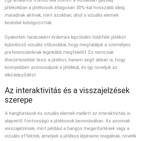
játékokban a játékosok átlagosan 30%-kal hosszabb ideig
maradnak aktívak, mint azokban, ahol a vizuális elemek
kevésbé kidolgozottak.
Gyakorlati tanácsként érdemes kipróbálni többféle játékot
különböző vizuális stílusokkal, hogy megtaláljuk a személyes
preferenciáinknak leginkább megfelelőt. Ez nemcsak
élvezetesebbé teszi a játékot, hanem segít abban is, hogy
könnyebben azonosuljunk a játékkal, és így növeljük az
elköteleződést.
Az interaktivitás és a visszajelzések
szerepe
A hanghatások és vizuális elemek mellett az interaktivitás is
alapvető fontosságú a játékosok bevonásában. Az azonnali
visszajelzések, mint például a hangos megerősítések vagy a
vizuális effektek, amelyek a játékos lépéseire reagálnak, növelik