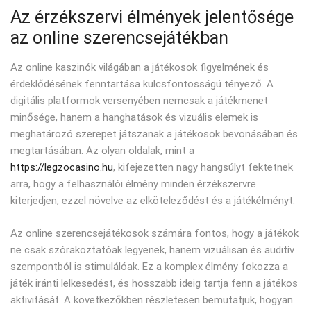
Az érzékszervi élmények jelentősége
az online szerencsejátékban
Az online kaszinók világában a játékosok figyelmének és
érdeklődésének fenntartása kulcsfontosságú tényező. A
digitális platformok versenyében nemcsak a játékmenet
minősége, hanem a hanghatások és vizuális elemek is
meghatározó szerepet játszanak a játékosok bevonásában és
megtartásában. Az olyan oldalak, mint a
https://legzocasino.hu
, kifejezetten nagy hangsúlyt fektetnek
arra, hogy a felhasználói élmény minden érzékszervre
kiterjedjen, ezzel növelve az elköteleződést és a játékélményt.
Az online szerencsejátékosok számára fontos, hogy a játékok
ne csak szórakoztatóak legyenek, hanem vizuálisan és auditív
szempontból is stimulálóak. Ez a komplex élmény fokozza a
játék iránti lelkesedést, és hosszabb ideig tartja fenn a játékos
aktivitását. A következőkben részletesen bemutatjuk, hogyan