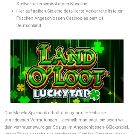
Stellvertretersymbol durch Novoline.
Hier auftreiben Sie eine detaillierte Verkettete liste ein
Frischen Angeschlossen Casinos as part of
Deutschland.
Qua Maneki Spielbank erhältst du geprüfte Einblicke
stattdessen Vermutungen – deshalb man sagt, sie seien wir
dein vertrauenswürdiger Sozius im Angeschlossen-Glücksspiel.