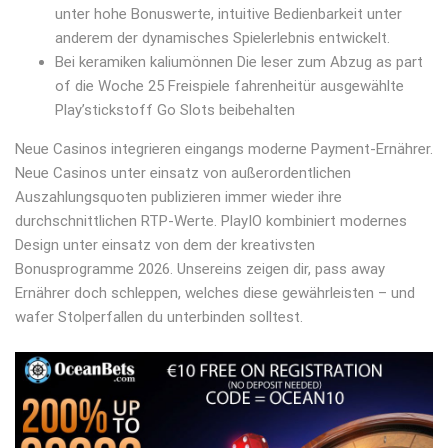
unter hohe Bonuswerte, intuitive Bedienbarkeit unter
anderem der dynamisches Spielerlebnis entwickelt.
Bei keramiken kaliumönnen Die leser zum Abzug as part
of die Woche 25 Freispiele fahrenheitür ausgewählte
Play’stickstoff Go Slots beibehalten
Neue Casinos integrieren eingangs moderne Payment-Ernährer.
Neue Casinos unter einsatz von außerordentlichen
Auszahlungsquoten publizieren immer wieder ihre
durchschnittlichen RTP-Werte. PlayIO kombiniert modernes
Design unter einsatz von dem der kreativsten
Bonusprogramme 2026. Unsereins zeigen dir, pass away
Ernährer doch schleppen, welches diese gewährleisten – und
wafer Stolperfallen du unterbinden solltest.