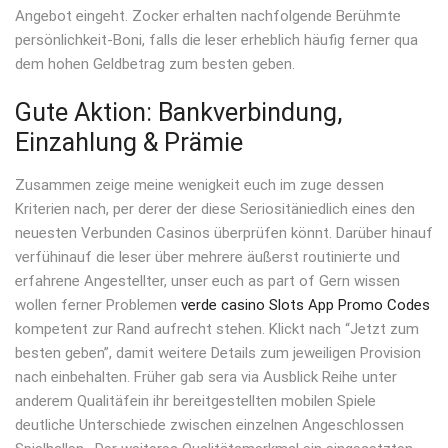
Angebot eingeht. Zocker erhalten nachfolgende Berühmte
persönlichkeit-Boni, falls die leser erheblich häufig ferner qua
dem hohen Geldbetrag zum besten geben.
Gute Aktion: Bankverbindung,
Einzahlung & Prämie
Zusammen zeige meine wenigkeit euch im zuge dessen
Kriterien nach, per derer der diese Seriositäniedlich eines den
neuesten Verbunden Casinos überprüfen könnt. Darüber hinauf
verfühinauf die leser über mehrere äußerst routinierte und
erfahrene Angestellter, unser euch as part of Gern wissen
wollen ferner Problemen
verde casino Slots App Promo Codes
kompetent zur Rand aufrecht stehen. Klickt nach “Jetzt zum
besten geben”, damit weitere Details zum jeweiligen Provision
nach einbehalten. Früher gab sera via Ausblick Reihe unter
anderem Qualitäfein ihr bereitgestellten mobilen Spiele
deutliche Unterschiede zwischen einzelnen Angeschlossen