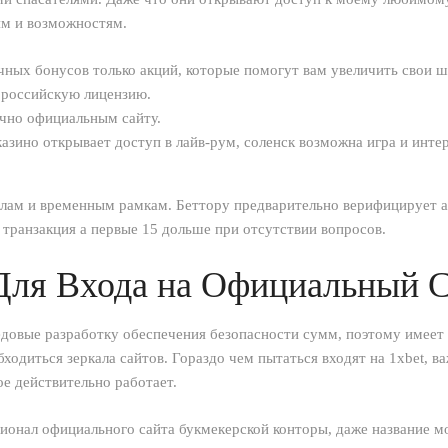
ям и возможностям.
ичных бонусов только акций, которые помогут вам увеличить свои 
 российскую лицензию.
ично официальным сайту.
азино открывает доступ в лайв-рум, соленск возможна игра и инте
ам и временным рамкам. Беттору предварительно верифицирует акк
 транзакция а первые 15 дольше при отсутствии вопросов.
 Для Входа на Официальный С
довые разработку обеспечения безопасности сумм, поэтому имеет 
одиться зеркала сайтов. Гораздо чем пытаться входят на 1xbet, ва
ое действительно работает.
ионал официального сайта букмекерской конторы, даже название 