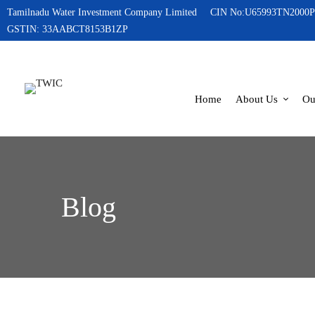
Tamilnadu Water Investment Company Limited
CIN No:U65993TN2000
GSTIN: 33AABCT8153B1ZP
Home
About Us
Ou
Blog