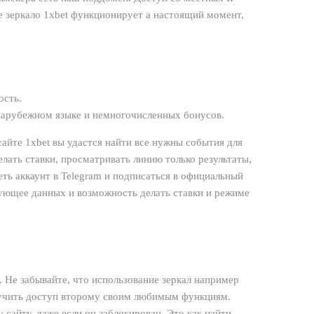
ое зеркало 1xbet функционирует а настоящий момент,
ость.
 зарубежном языке и немногочисленных бонусов.
айте 1xbet вы удастся найти все нужны события для
елать ставки, просматривать линию только результаты,
ть аккаунт в Telegram и подписаться в официальный
рующее данных и возможность делать ставки и режиме
. Не забывайте, что использование зеркал например
олучить доступ второму своим любимым функциям.
сайту, даже если он заблокирован. Это как найти