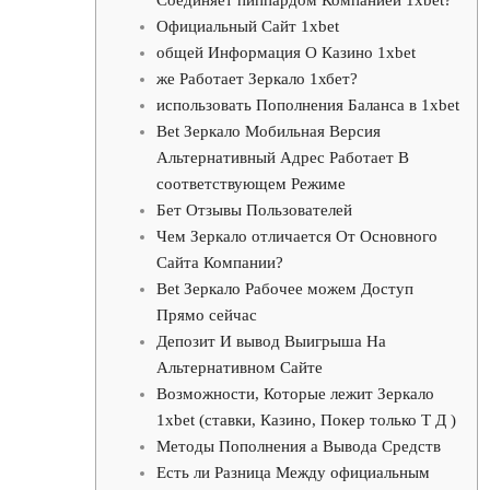
Официальный Сайт 1xbet
общей Информация О Казино 1xbet
же Работает Зеркало 1хбет?
использовать Пополнения Баланса в 1xbet
Bet Зеркало Мобильная Версия
Альтернативный Адрес Работает В
соответствующем Режиме
Бет Отзывы Пользователей
Чем Зеркало отличается От Основного
Сайта Компании?
Bet Зеркало Рабочее можем Доступ
Прямо сейчас
Депозит И вывод Выигрыша На
Альтернативном Сайте
Возможности, Которые лежит Зеркало
1xbet (ставки, Казино, Покер только Т Д )
Методы Пополнения а Вывода Средств
Есть ли Разница Между официальным