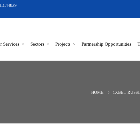
PLC44029
r Services
Sectors
Projects
Partnership Opportunities
T
HOME
1XBET RUSS