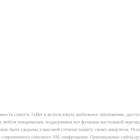
ость скачать 1xBet и использовать мобильное приложение, доступ
 в любом изваринская, поддерживая все функции настольной версии
лжно быть уверены а высокой степени защиту своих аккаунтов. Осу
м современного сквозного SSL шифрования. Оригинальные сайты-ду