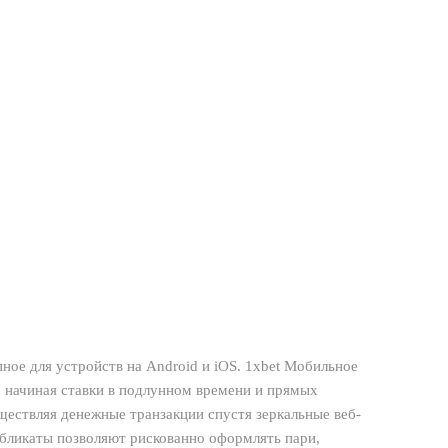
ное для устройств на Android и iOS. 1xbet Мобильное
, начиная ставки в подлунном времени и прямых
ществляя денежные транзакции спустя зеркальные веб-
бликаты позволяют рискованно оформлять пари,