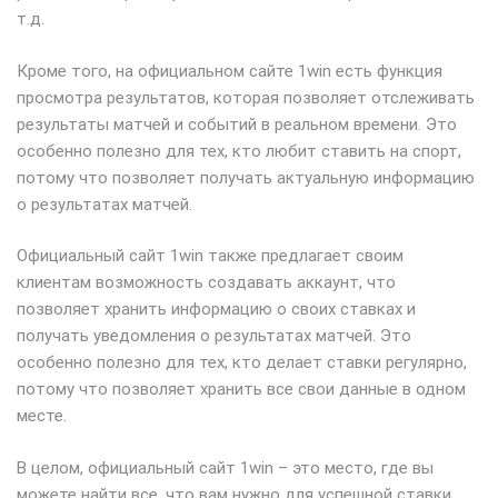
т.д.
Кроме того, на официальном сайте 1win есть функция
просмотра результатов, которая позволяет отслеживать
результаты матчей и событий в реальном времени. Это
особенно полезно для тех, кто любит ставить на спорт,
потому что позволяет получать актуальную информацию
о результатах матчей.
Официальный сайт 1win также предлагает своим
клиентам возможность создавать аккаунт, что
позволяет хранить информацию о своих ставках и
получать уведомления о результатах матчей. Это
особенно полезно для тех, кто делает ставки регулярно,
потому что позволяет хранить все свои данные в одном
месте.
В целом, официальный сайт 1win – это место, где вы
можете найти все, что вам нужно для успешной ставки.