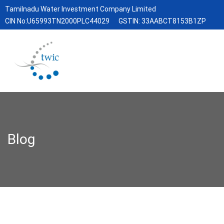
Tamilnadu Water Investment Company Limited
CIN No:U65993TN2000PLC44029
GSTIN: 33AABCT8153B1ZP
Blog