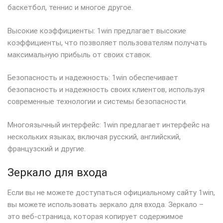
баскетбол, теннис и многое другое.
Высокие коэффициенты: 1win предлагает высокие
коэффициенты, что позволяет пользователям получать
максимальную прибыль от своих ставок.
Безопасность и надежность: 1win обеспечивает
безопасность и надежность своих клиентов, используя
современные технологии и системы безопасности.
Многоязычный интерфейс: 1win предлагает интерфейс на
нескольких языках, включая русский, английский,
французский и другие.
Зеркало для входа
Если вы не можете доступаться официальному сайту 1win,
вы можете использовать зеркало для входа. Зеркало –
это веб-страница, которая копирует содержимое