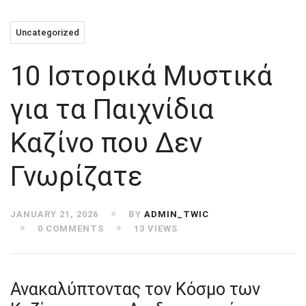
Uncategorized
10 Ιστορικά Μυστικά
για τα Παιχνίδια
Καζίνο που Δεν
Γνωρίζατε
JANUARY 21, 2026
BY
ADMIN_TWIC
0 COMMENTS
13 VIEWS
Ανακαλύπτοντας τον Κόσμο των