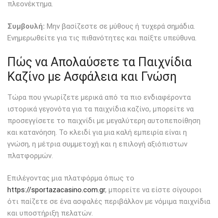
πλεονέκτημα.
Συμβουλή:
Μην βασίζεστε σε μύθους ή τυχερά σημάδια.
Ενημερωθείτε για τις πιθανότητες και παίξτε υπεύθυνα.
Πώς να Απολαύσετε τα Παιχνίδια
Καζίνο με Ασφάλεια και Γνώση
Τώρα που γνωρίζετε μερικά από τα πιο ενδιαφέροντα
ιστορικά γεγονότα για τα παιχνίδια καζίνο, μπορείτε να
προσεγγίσετε το παιχνίδι με μεγαλύτερη αυτοπεποίθηση
και κατανόηση. Το κλειδί για μια καλή εμπειρία είναι η
γνώση, η μέτρια συμμετοχή και η επιλογή αξιόπιστων
πλατφορμών.
Επιλέγοντας μια πλατφόρμα όπως το
https://sportazacasino.com.gr
, μπορείτε να είστε σίγουροι
ότι παίζετε σε ένα ασφαλές περιβάλλον με νόμιμα παιχνίδια
και υποστήριξη πελατών.