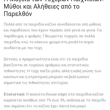
Μύθοι και Αλήθειες από το
Παρελθόν
Πολλά από τα παιχνίδια καζίνο συνοδεύονται από μύθους
και παραδόσεις που έχουν περάσει από γενιά σε γενιά. Για
παράδειγμα, ο αριθμός 7 θεωρείται τυχερός σε πολλά
παιχνίδια, ενώ το κόκκινο χρώμα στη ρουλέτα συχνά
συνδέεται με την τύχη.
Ωστόσο, η πραγματικότητα είναι ότι τα παιχνίδια
βασίζονται σε τυχαίους αριθμούς και στατιστικές
πιθανότητες. Η τύχη παίζει ρόλο, αλλά η καλή γνώση των
κανόνων και η στρατηγική μπορούν να βελτιώσουν
σημαντικά τις πιθανότητες επιτυχίας.
Στατιστικό:
Η γκανιότα (house edge) στα παιχνίδια καζίνο
κυμαίνεται συνήθως από 1% έως 5%, ανάλογα με το παιχνίδι,
που σημαίνει ότι το καζίνο έχει πάντα ένα μικρό