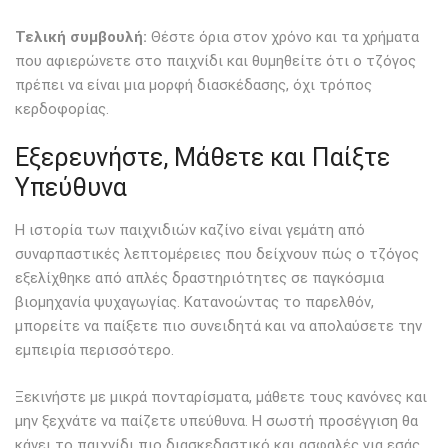
Τελική συμβουλή:
Θέστε όρια στον χρόνο και τα χρήματα
που αφιερώνετε στο παιχνίδι και θυμηθείτε ότι ο τζόγος
πρέπει να είναι μια μορφή διασκέδασης, όχι τρόπος
κερδοφορίας.
Εξερευνήστε, Μάθετε και Παίξτε
Υπεύθυνα
Η ιστορία των παιχνιδιών καζίνο είναι γεμάτη από
συναρπαστικές λεπτομέρειες που δείχνουν πώς ο τζόγος
εξελίχθηκε από απλές δραστηριότητες σε παγκόσμια
βιομηχανία ψυχαγωγίας. Κατανοώντας το παρελθόν,
μπορείτε να παίξετε πιο συνειδητά και να απολαύσετε την
εμπειρία περισσότερο.
Ξεκινήστε με μικρά πονταρίσματα, μάθετε τους κανόνες και
μην ξεχνάτε να παίζετε υπεύθυνα. Η σωστή προσέγγιση θα
κάνει το παιχνίδι πιο διασκεδαστικό και ασφαλές για εσάς.