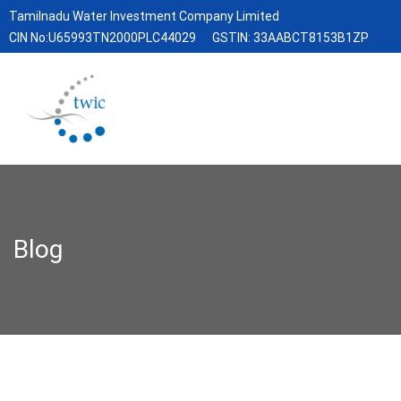
Tamilnadu Water Investment Company Limited
CIN No:U65993TN2000PLC44029
GSTIN: 33AABCT8153B1ZP
Blog