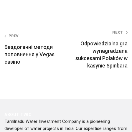
Post
NEXT
PREV
navigation
Odpowiedzialna gra
Бездоганні методи
wynagradzana
поповнення у Vegas
sukcesami Polaków w
casino
kasynie Spinbara
ABOUT TWIC
Tamilnadu Water Investment Company is a pioneering
developer of water projects in India. Our expertise ranges from