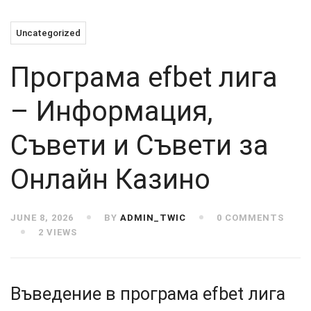
Uncategorized
Програма efbet лига
– Информация,
Съвети и Съвети за
Онлайн Казино
JUNE 8, 2026
BY
ADMIN_TWIC
0 COMMENTS
2 VIEWS
Въведение в програма efbet лига