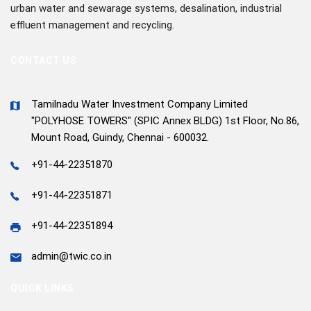
urban water and sewarage systems, desalination, industrial
effluent management and recycling.
CONTACT US
Tamilnadu Water Investment Company Limited
"POLYHOSE TOWERS" (SPIC Annex BLDG) 1st Floor, No.86,
Mount Road, Guindy, Chennai - 600032.
+91-44-22351870
+91-44-22351871
+91-44-22351894
admin@twic.co.in
QUICK LINKS