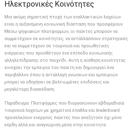
Ηλεκτρονικές Κοινότητες
Μια ακόμη σημαντική πτυχή των εναλλακτικών λαχείων
είναι η αυξανόμενη κοινωνική διάσταση που προσφέρουν.
Μέσω ψηφιακών πλατφορμών, οι παίκτες μπορούν να
συμμετέχουν σε κοινότητες, να ανταλλάσσουν στρατηγικές
και να συμμετέχουν σε τουρνουά και προωθητικές
ενέργειες που προσθέτουν ένα επίπεδο κοινωνικής
αλληλεπίδρασης στο παιχνίδι. Αυτή η αίσθηση κοινότητας
ενισχύει την εμπειρία του παίκτη και δημιουργεί ένα
περιβάλλον όπου η ανταλλαγή γνώσεων και εμπειριών
μπορεί να οδηγήσει σε βελτιωμένες επιδόσεις και
μεγαλύτερη διασκέδαση.
Παράδειγμα: Πλατφόρμες που διοργανώνουν εβδομαδιαία
τουρνουά λαχείων με χρηματικά έπαθλα και leaderboard
προσελκύουν ενεργούς παίκτες που αναζητούν όχι μόνο
κέρδη αλλά και αναγνώριση μέσα στην κοινότητα.