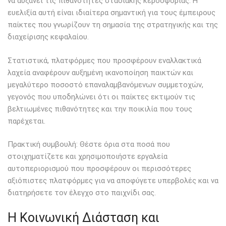
να αυξάνει τις πιθανότητες σταδιακής κερδοφορίας. Η
ευελιξία αυτή είναι ιδιαίτερα σημαντική για τους έμπειρους
παίκτες που γνωρίζουν τη σημασία της στρατηγικής και της
διαχείρισης κεφαλαίου.
Στατιστικά, πλατφόρμες που προσφέρουν εναλλακτικά
λαχεία αναφέρουν αυξημένη ικανοποίηση παικτών και
μεγαλύτερο ποσοστό επαναλαμβανόμενων συμμετοχών,
γεγονός που υποδηλώνει ότι οι παίκτες εκτιμούν τις
βελτιωμένες πιθανότητες και την ποικιλία που τους
παρέχεται.
Πρακτική συμβουλή: Θέστε όρια στα ποσά που
στοιχηματίζετε και χρησιμοποιήστε εργαλεία
αυτοπεριορισμού που προσφέρουν οι περισσότερες
αξιόπιστες πλατφόρμες για να αποφύγετε υπερβολές και να
διατηρήσετε τον έλεγχο στο παιχνίδι σας.
Η Κοινωνική Διάσταση και