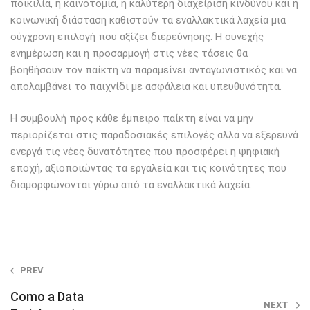
ποικιλία, η καινοτομία, η καλύτερη διαχείριση κινδύνου και η
κοινωνική διάσταση καθιστούν τα εναλλακτικά λαχεία μια
σύγχρονη επιλογή που αξίζει διερεύνησης. Η συνεχής
ενημέρωση και η προσαρμογή στις νέες τάσεις θα
βοηθήσουν τον παίκτη να παραμείνει ανταγωνιστικός και να
απολαμβάνει το παιχνίδι με ασφάλεια και υπευθυνότητα.
Η συμβουλή προς κάθε έμπειρο παίκτη είναι να μην
περιορίζεται στις παραδοσιακές επιλογές αλλά να εξερευνά
ενεργά τις νέες δυνατότητες που προσφέρει η ψηφιακή
εποχή, αξιοποιώντας τα εργαλεία και τις κοινότητες που
διαμορφώνονται γύρω από τα εναλλακτικά λαχεία.
Post
PREV
navigation
Como a Data
NEXT