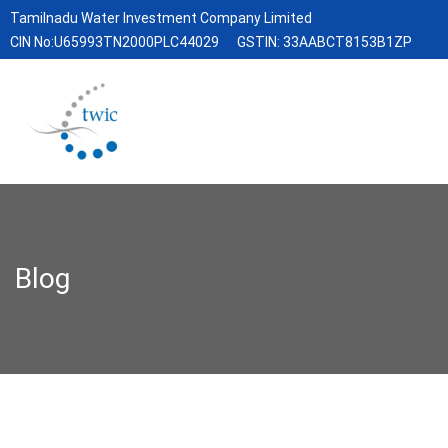
Tamilnadu Water Investment Company Limited
CIN No:U65993TN2000PLC44029
GSTIN: 33AABCT8153B1ZP
Blog