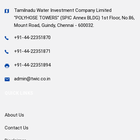
Tamilnadu Water Investment Company Limited
"POLYHOSE TOWERS" (SPIC Annex BLDG) 1st Floor, No.86,
Mount Road, Guindy, Chennai - 600032.
+91-44-22351870
+91-44-22351871
+91-44-22351894
admin@twic.co.in
QUICK LINKS
About Us
Contact Us