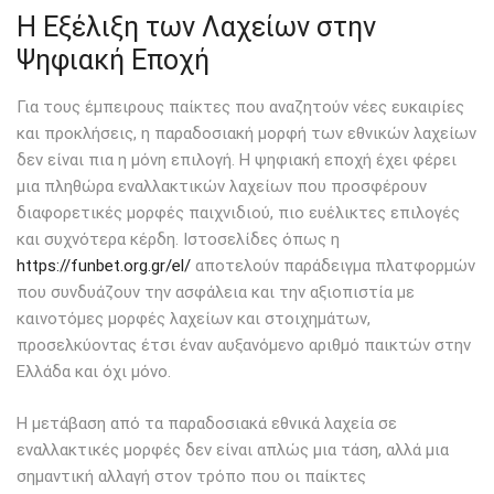
Η Εξέλιξη των Λαχείων στην
Ψηφιακή Εποχή
Για τους έμπειρους παίκτες που αναζητούν νέες ευκαιρίες
και προκλήσεις, η παραδοσιακή μορφή των εθνικών λαχείων
δεν είναι πια η μόνη επιλογή. Η ψηφιακή εποχή έχει φέρει
μια πληθώρα εναλλακτικών λαχείων που προσφέρουν
διαφορετικές μορφές παιχνιδιού, πιο ευέλικτες επιλογές
και συχνότερα κέρδη. Ιστοσελίδες όπως η
https://funbet.org.gr/el/
αποτελούν παράδειγμα πλατφορμών
που συνδυάζουν την ασφάλεια και την αξιοπιστία με
καινοτόμες μορφές λαχείων και στοιχημάτων,
προσελκύοντας έτσι έναν αυξανόμενο αριθμό παικτών στην
Ελλάδα και όχι μόνο.
Η μετάβαση από τα παραδοσιακά εθνικά λαχεία σε
εναλλακτικές μορφές δεν είναι απλώς μια τάση, αλλά μια
σημαντική αλλαγή στον τρόπο που οι παίκτες