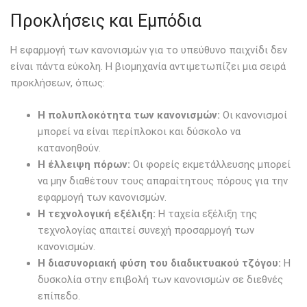
Προκλήσεις και Εμπόδια
Η εφαρμογή των κανονισμών για το υπεύθυνο παιχνίδι δεν
είναι πάντα εύκολη. Η βιομηχανία αντιμετωπίζει μια σειρά
προκλήσεων, όπως:
Η πολυπλοκότητα των κανονισμών:
Οι κανονισμοί
μπορεί να είναι περίπλοκοι και δύσκολο να
κατανοηθούν.
Η έλλειψη πόρων:
Οι φορείς εκμετάλλευσης μπορεί
να μην διαθέτουν τους απαραίτητους πόρους για την
εφαρμογή των κανονισμών.
Η τεχνολογική εξέλιξη:
Η ταχεία εξέλιξη της
τεχνολογίας απαιτεί συνεχή προσαρμογή των
κανονισμών.
Η διασυνοριακή φύση του διαδικτυακού τζόγου:
Η
δυσκολία στην επιβολή των κανονισμών σε διεθνές
επίπεδο.