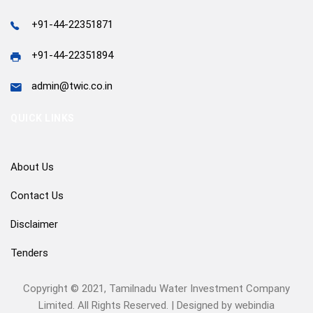
+91-44-22351871
+91-44-22351894
admin@twic.co.in
QUICK LINKS
About Us
Contact Us
Disclaimer
Tenders
Copyright © 2021, Tamilnadu Water Investment Company
Limited. All Rights Reserved. | Designed by
webindia