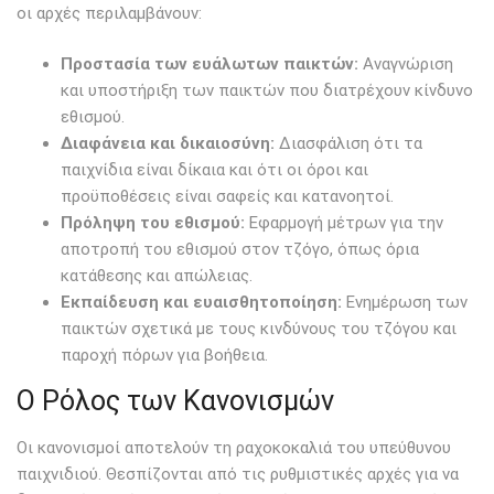
οι αρχές περιλαμβάνουν:
Προστασία των ευάλωτων παικτών:
Αναγνώριση
και υποστήριξη των παικτών που διατρέχουν κίνδυνο
εθισμού.
Διαφάνεια και δικαιοσύνη:
Διασφάλιση ότι τα
παιχνίδια είναι δίκαια και ότι οι όροι και
προϋποθέσεις είναι σαφείς και κατανοητοί.
Πρόληψη του εθισμού:
Εφαρμογή μέτρων για την
αποτροπή του εθισμού στον τζόγο, όπως όρια
κατάθεσης και απώλειας.
Εκπαίδευση και ευαισθητοποίηση:
Ενημέρωση των
παικτών σχετικά με τους κινδύνους του τζόγου και
παροχή πόρων για βοήθεια.
Ο Ρόλος των Κανονισμών
Οι κανονισμοί αποτελούν τη ραχοκοκαλιά του υπεύθυνου
παιχνιδιού. Θεσπίζονται από τις ρυθμιστικές αρχές για να