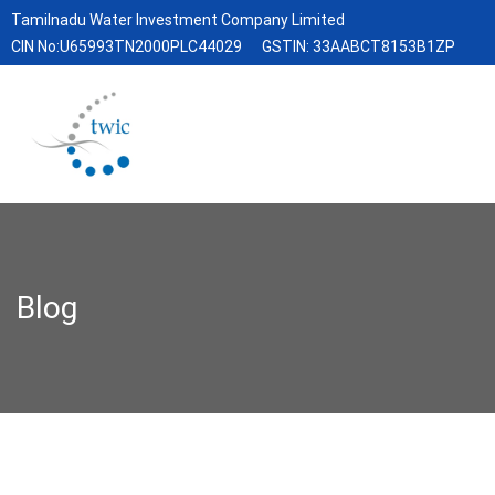
Tamilnadu Water Investment Company Limited
CIN No:U65993TN2000PLC44029
GSTIN: 33AABCT8153B1ZP
Blog