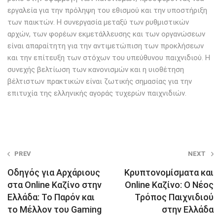
εργαλεία για την πρόληψη του εθισμού και την υποστήριξη
των παικτών. Η συνεργασία μεταξύ των ρυθμιστικών
αρχών, των φορέων εκμετάλλευσης και των οργανώσεων
είναι απαραίτητη για την αντιμετώπιση των προκλήσεων
και την επίτευξη των στόχων του υπεύθυνου παιχνιδιού. Η
συνεχής βελτίωση των κανονισμών και η υιοθέτηση
βέλτιστων πρακτικών είναι ζωτικής σημασίας για την
επιτυχία της ελληνικής αγοράς τυχερών παιχνιδιών.
Post
PREV
NEXT
navigation
Οδηγός για Αρχάριους
Κρυπτονομίσματα και
στα Online Καζίνο στην
Online Καζίνο: Ο Νέος
Ελλάδα: Το Παρόν και
Τρόπος Παιχνιδιού
το Μέλλον του Gaming
στην Ελλάδα