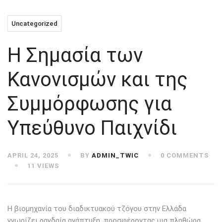
Uncategorized
Η Σημασία των
Κανονισμών και της
Συμμόρφωσης για
Υπεύθυνο Παιχνίδι
APRIL 24, 2025
BY
ADMIN_TWIC
0 COMMENTS
11 VIEWS
Η βιομηχανία του διαδικτυακού τζόγου στην Ελλάδα
γνωρίζει ραγδαία ανάπτυξη, προσφέροντας μια πληθώρα