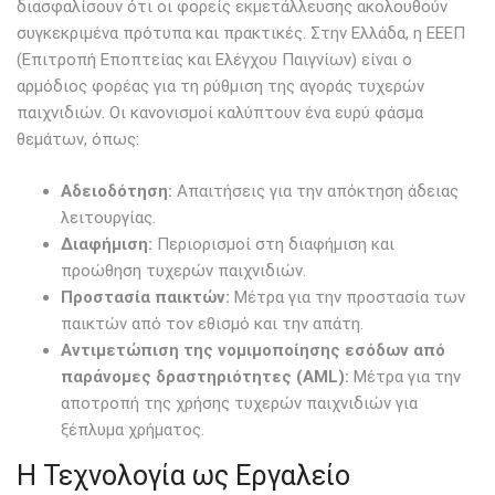
διασφαλίσουν ότι οι φορείς εκμετάλλευσης ακολουθούν
συγκεκριμένα πρότυπα και πρακτικές. Στην Ελλάδα, η ΕΕΕΠ
(Επιτροπή Εποπτείας και Ελέγχου Παιγνίων) είναι ο
αρμόδιος φορέας για τη ρύθμιση της αγοράς τυχερών
παιχνιδιών. Οι κανονισμοί καλύπτουν ένα ευρύ φάσμα
θεμάτων, όπως:
Αδειοδότηση:
Απαιτήσεις για την απόκτηση άδειας
λειτουργίας.
Διαφήμιση:
Περιορισμοί στη διαφήμιση και
προώθηση τυχερών παιχνιδιών.
Προστασία παικτών:
Μέτρα για την προστασία των
παικτών από τον εθισμό και την απάτη.
Αντιμετώπιση της νομιμοποίησης εσόδων από
παράνομες δραστηριότητες (AML):
Μέτρα για την
αποτροπή της χρήσης τυχερών παιχνιδιών για
ξέπλυμα χρήματος.
Η Τεχνολογία ως Εργαλείο