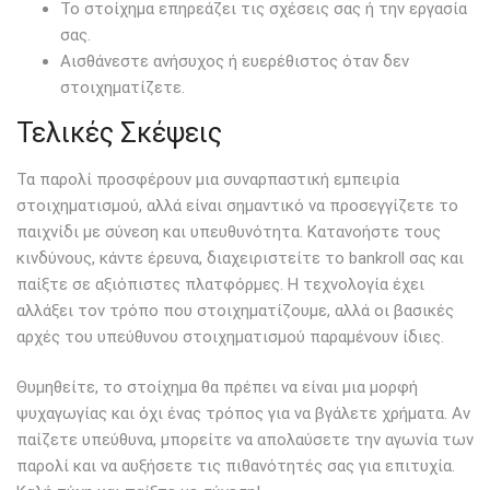
Το στοίχημα επηρεάζει τις σχέσεις σας ή την εργασία
σας.
Αισθάνεστε ανήσυχος ή ευερέθιστος όταν δεν
στοιχηματίζετε.
Τελικές Σκέψεις
Τα παρολί προσφέρουν μια συναρπαστική εμπειρία
στοιχηματισμού, αλλά είναι σημαντικό να προσεγγίζετε το
παιχνίδι με σύνεση και υπευθυνότητα. Κατανοήστε τους
κινδύνους, κάντε έρευνα, διαχειριστείτε το bankroll σας και
παίξτε σε αξιόπιστες πλατφόρμες. Η τεχνολογία έχει
αλλάξει τον τρόπο που στοιχηματίζουμε, αλλά οι βασικές
αρχές του υπεύθυνου στοιχηματισμού παραμένουν ίδιες.
Θυμηθείτε, το στοίχημα θα πρέπει να είναι μια μορφή
ψυχαγωγίας και όχι ένας τρόπος για να βγάλετε χρήματα. Αν
παίζετε υπεύθυνα, μπορείτε να απολαύσετε την αγωνία των
παρολί και να αυξήσετε τις πιθανότητές σας για επιτυχία.