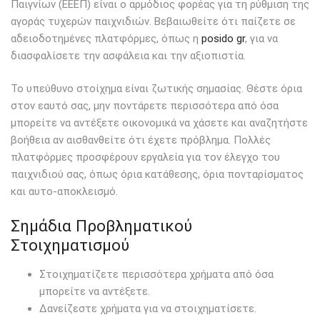
Παιγνίων (ΕΕΕΠ) είναι ο αρμόδιος φορέας για τη ρύθμιση της
αγοράς τυχερών παιχνιδιών. Βεβαιωθείτε ότι παίζετε σε
αδειοδοτημένες πλατφόρμες, όπως η
posido gr
, για να
διασφαλίσετε την ασφάλεια και την αξιοπιστία.
Το υπεύθυνο στοίχημα είναι ζωτικής σημασίας. Θέστε όρια
στον εαυτό σας, μην ποντάρετε περισσότερα από όσα
μπορείτε να αντέξετε οικονομικά να χάσετε και αναζητήστε
βοήθεια αν αισθανθείτε ότι έχετε πρόβλημα. Πολλές
πλατφόρμες προσφέρουν εργαλεία για τον έλεγχο του
παιχνιδιού σας, όπως όρια κατάθεσης, όρια πονταρίσματος
και αυτο-αποκλεισμό.
Σημάδια Προβληματικού
Στοιχηματισμού
Στοιχηματίζετε περισσότερα χρήματα από όσα
μπορείτε να αντέξετε.
Δανείζεστε χρήματα για να στοιχηματίσετε.