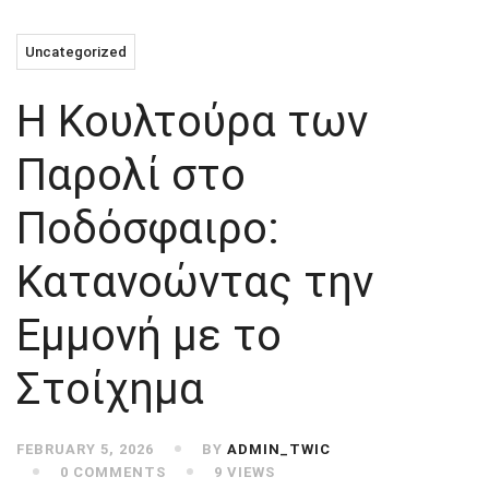
Uncategorized
Η Κουλτούρα των
Παρολί στο
Ποδόσφαιρο:
Κατανοώντας την
Εμμονή με το
Στοίχημα
FEBRUARY 5, 2026
BY
ADMIN_TWIC
0 COMMENTS
9 VIEWS