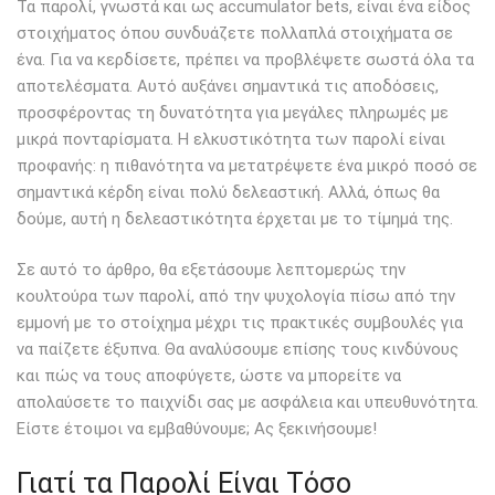
Τα παρολί, γνωστά και ως accumulator bets, είναι ένα είδος
στοιχήματος όπου συνδυάζετε πολλαπλά στοιχήματα σε
ένα. Για να κερδίσετε, πρέπει να προβλέψετε σωστά όλα τα
αποτελέσματα. Αυτό αυξάνει σημαντικά τις αποδόσεις,
προσφέροντας τη δυνατότητα για μεγάλες πληρωμές με
μικρά πονταρίσματα. Η ελκυστικότητα των παρολί είναι
προφανής: η πιθανότητα να μετατρέψετε ένα μικρό ποσό σε
σημαντικά κέρδη είναι πολύ δελεαστική. Αλλά, όπως θα
δούμε, αυτή η δελεαστικότητα έρχεται με το τίμημά της.
Σε αυτό το άρθρο, θα εξετάσουμε λεπτομερώς την
κουλτούρα των παρολί, από την ψυχολογία πίσω από την
εμμονή με το στοίχημα μέχρι τις πρακτικές συμβουλές για
να παίζετε έξυπνα. Θα αναλύσουμε επίσης τους κινδύνους
και πώς να τους αποφύγετε, ώστε να μπορείτε να
απολαύσετε το παιχνίδι σας με ασφάλεια και υπευθυνότητα.
Είστε έτοιμοι να εμβαθύνουμε; Ας ξεκινήσουμε!
Γιατί τα Παρολί Είναι Τόσο