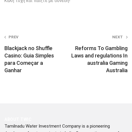
Καλή τύχη και παίξτε με σύνεση!
Post
PREV
NEXT
navigation
Blackjack no Shuffle
Reforms To Gambling
Casino: Guia Simples
Laws and regulations In
para Começar a
australia Gaming
Ganhar
Australia
ABOUT TWIC
Tamilnadu Water Investment Company is a pioneering