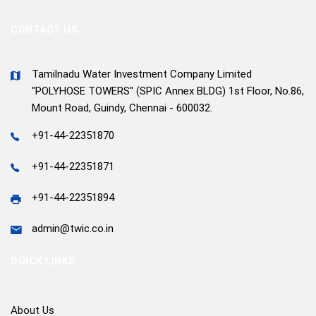
CONTACT US
Tamilnadu Water Investment Company Limited
"POLYHOSE TOWERS" (SPIC Annex BLDG) 1st Floor, No.86,
Mount Road, Guindy, Chennai - 600032.
+91-44-22351870
+91-44-22351871
+91-44-22351894
admin@twic.co.in
QUICK LINKS
About Us