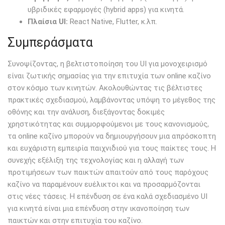
υβριδικές εφαρμογές (hybrid apps) για κινητά.
Πλαίσια UI:
React Native, Flutter, κ.λπ.
Συμπεράσματα
Συνοψίζοντας, η βελτιστοποίηση του UI για μονοχειρισμό
είναι ζωτικής σημασίας για την επιτυχία των online καζίνο
στον κόσμο των κινητών. Ακολουθώντας τις βέλτιστες
πρακτικές σχεδιασμού, λαμβάνοντας υπόψη το μέγεθος της
οθόνης και την ανάλυση, διεξάγοντας δοκιμές
χρηστικότητας και συμμορφούμενοι με τους κανονισμούς,
τα online καζίνο μπορούν να δημιουργήσουν μια απρόσκοπτη
και ευχάριστη εμπειρία παιχνιδιού για τους παίκτες τους. Η
συνεχής εξέλιξη της τεχνολογίας και η αλλαγή των
προτιμήσεων των παικτών απαιτούν από τους παρόχους
καζίνο να παραμένουν ευέλικτοι και να προσαρμόζονται
στις νέες τάσεις. Η επένδυση σε ένα καλά σχεδιασμένο UI
για κινητά είναι μια επένδυση στην ικανοποίηση των
παικτών και στην επιτυχία του καζίνο.