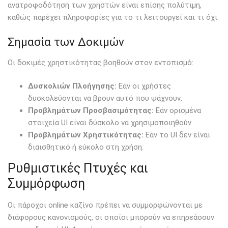
ανατροφοδότηση των χρηστών είναι επίσης πολύτιμη,
καθώς παρέχει πληροφορίες για το τι λειτουργεί και τι όχι.
Σημασία των Δοκιμών
Οι δοκιμές χρηστικότητας βοηθούν στον εντοπισμό:
Δυσκολιών Πλοήγησης:
Εάν οι χρήστες
δυσκολεύονται να βρουν αυτό που ψάχνουν.
Προβλημάτων Προσβασιμότητας:
Εάν ορισμένα
στοιχεία UI είναι δύσκολο να χρησιμοποιηθούν.
Προβλημάτων Χρηστικότητας:
Εάν το UI δεν είναι
διαισθητικό ή εύκολο στη χρήση.
Ρυθμιστικές Πτυχές και
Συμμόρφωση
Οι πάροχοι online καζίνο πρέπει να συμμορφώνονται με
διάφορους κανονισμούς, οι οποίοι μπορούν να επηρεάσουν