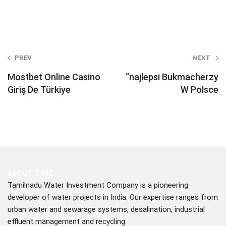
Post
PREV
NEXT
navigation
Mostbet Online Casino
“najlepsi Bukmacherzy
Giriş De Türkiye
W Polsce
ABOUT TWIC
Tamilnadu Water Investment Company is a pioneering
developer of water projects in India. Our expertise ranges from
urban water and sewarage systems, desalination, industrial
effluent management and recycling.