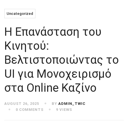
Uncategorized
Η Επανάσταση του
Κινητού:
Βελτιστοποιώντας το
UI για Μονοχειρισμό
στα Online Καζίνο
AUGUST 26, 2025
BY
ADMIN_TWIC
0 COMMENTS
9 VIEWS