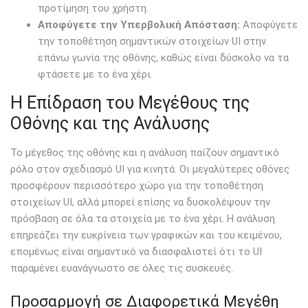
προτίμηση του χρήστη.
Αποφύγετε την Υπερβολική Απόσταση:
Αποφύγετε
την τοποθέτηση σημαντικών στοιχείων UI στην
επάνω γωνία της οθόνης, καθώς είναι δύσκολο να τα
φτάσετε με το ένα χέρι.
Η Επίδραση του Μεγέθους της
Οθόνης και της Ανάλυσης
Το μέγεθος της οθόνης και η ανάλυση παίζουν σημαντικό
ρόλο στον σχεδιασμό UI για κινητά. Οι μεγαλύτερες οθόνες
προσφέρουν περισσότερο χώρο για την τοποθέτηση
στοιχείων UI, αλλά μπορεί επίσης να δυσκολέψουν την
πρόσβαση σε όλα τα στοιχεία με το ένα χέρι. Η ανάλυση
επηρεάζει την ευκρίνεια των γραφικών και του κειμένου,
επομένως είναι σημαντικό να διασφαλιστεί ότι το UI
παραμένει ευανάγνωστο σε όλες τις συσκευές.
Προσαρμογή σε Διαφορετικά Μεγέθη