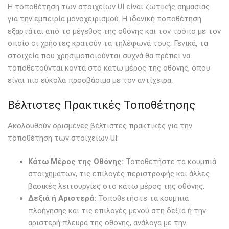
Η τοποθέτηση των στοιχείων UI είναι ζωτικής σημασίας
για την εμπειρία μονοχειρισμού. Η ιδανική τοποθέτηση
εξαρτάται από το μέγεθος της οθόνης και τον τρόπο με τον
οποίο οι χρήστες κρατούν τα τηλέφωνά τους. Γενικά, τα
στοιχεία που χρησιμοποιούνται συχνά θα πρέπει να
τοποθετούνται κοντά στο κάτω μέρος της οθόνης, όπου
είναι πιο εύκολα προσβάσιμα με τον αντίχειρα.
Βέλτιστες Πρακτικές Τοποθέτησης
Ακολουθούν ορισμένες βέλτιστες πρακτικές για την
τοποθέτηση των στοιχείων UI:
Κάτω Μέρος της Οθόνης:
Τοποθετήστε τα κουμπιά
στοιχημάτων, τις επιλογές περιστροφής και άλλες
βασικές λειτουργίες στο κάτω μέρος της οθόνης.
Δεξιά ή Αριστερά:
Τοποθετήστε τα κουμπιά
πλοήγησης και τις επιλογές μενού στη δεξιά ή την
αριστερή πλευρά της οθόνης, ανάλογα με την