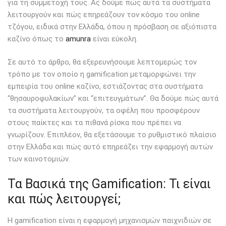
για τη συμμετοχή τους. Ας δούμε πώς αυτά τα συστήματα
λειτουργούν και πώς επηρεάζουν τον κόσμο του online
τζόγου, ειδικά στην Ελλάδα, όπου η πρόσβαση σε αξιόπιστα
καζίνο όπως το
amunra
είναι εύκολη.
Σε αυτό το άρθρο, θα εξερευνήσουμε λεπτομερώς τον
τρόπο με τον οποίο η gamification μεταμορφώνει την
εμπειρία του online καζίνο, εστιάζοντας στα συστήματα
“θησαυροφυλακίων” και “επιτευγμάτων”. Θα δούμε πώς αυτά
τα συστήματα λειτουργούν, τα οφέλη που προσφέρουν
στους παίκτες και τα πιθανά ρίσκα που πρέπει να
γνωρίζουν. Επιπλέον, θα εξετάσουμε το ρυθμιστικό πλαίσιο
στην Ελλάδα και πώς αυτό επηρεάζει την εφαρμογή αυτών
των καινοτομιών.
Τα Βασικά της Gamification: Τι είναι
και πώς λειτουργεί;
Η gamification είναι η εφαρμογή μηχανισμών παιχνιδιών σε