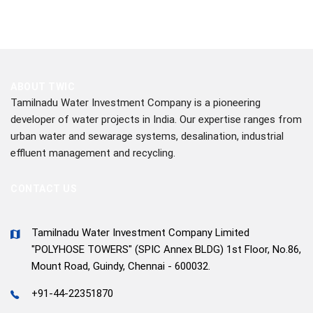
ABOUT TWIC
Tamilnadu Water Investment Company is a pioneering
developer of water projects in India. Our expertise ranges from
urban water and sewarage systems, desalination, industrial
effluent management and recycling.
CONTACT US
Tamilnadu Water Investment Company Limited
"POLYHOSE TOWERS" (SPIC Annex BLDG) 1st Floor, No.86,
Mount Road, Guindy, Chennai - 600032.
+91-44-22351870