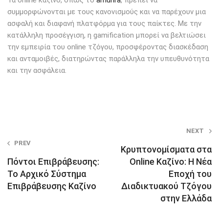
Τα online καζίνο, όπως το
amunra
, πρέπει να
συμμορφώνονται με τους κανονισμούς και να παρέχουν μια
ασφαλή και διαφανή πλατφόρμα για τους παίκτες. Με την
κατάλληλη προσέγγιση, η gamification μπορεί να βελτιώσει
την εμπειρία του online τζόγου, προσφέροντας διασκέδαση
και ανταμοιβές, διατηρώντας παράλληλα την υπευθυνότητα
και την ασφάλεια.
Post
NEXT
PREV
navigation
Κρυπτονομίσματα στα
Πόντοι Επιβράβευσης:
Online Καζίνο: Η Νέα
Το Αρχικό Σύστημα
Εποχή του
Επιβράβευσης Καζίνο
Διαδικτυακού Τζόγου
στην Ελλάδα