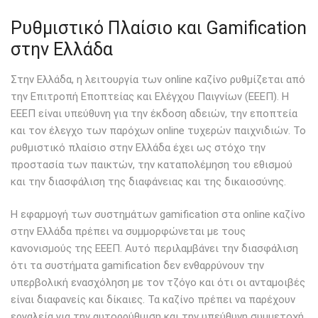
Ρυθμιστικό Πλαίσιο και Gamification
στην Ελλάδα
Στην Ελλάδα, η λειτουργία των online καζίνο ρυθμίζεται από
την Επιτροπή Εποπτείας και Ελέγχου Παιγνίων (ΕΕΕΠ). Η
ΕΕΕΠ είναι υπεύθυνη για την έκδοση αδειών, την εποπτεία
και τον έλεγχο των παρόχων online τυχερών παιχνιδιών. Το
ρυθμιστικό πλαίσιο στην Ελλάδα έχει ως στόχο την
προστασία των παικτών, την καταπολέμηση του εθισμού
και την διασφάλιση της διαφάνειας και της δικαιοσύνης.
Η εφαρμογή των συστημάτων gamification στα online καζίνο
στην Ελλάδα πρέπει να συμμορφώνεται με τους
κανονισμούς της ΕΕΕΠ. Αυτό περιλαμβάνει την διασφάλιση
ότι τα συστήματα gamification δεν ενθαρρύνουν την
υπερβολική ενασχόληση με τον τζόγο και ότι οι ανταμοιβές
είναι διαφανείς και δίκαιες. Τα καζίνο πρέπει να παρέχουν
εργαλεία για την αυτορρύθμιση και την υπεύθυνη συμμετοχή,