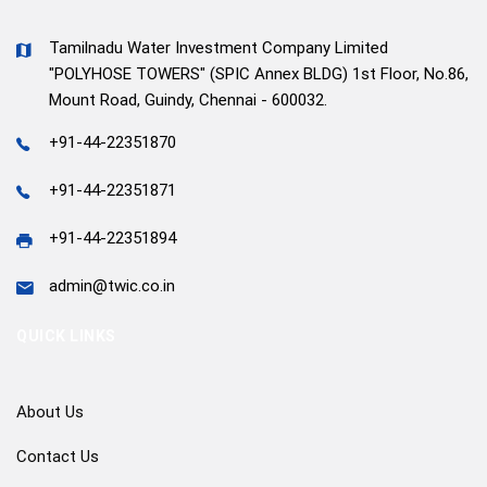
Tamilnadu Water Investment Company Limited
"POLYHOSE TOWERS" (SPIC Annex BLDG) 1st Floor, No.86,
Mount Road, Guindy, Chennai - 600032.
+91-44-22351870
+91-44-22351871
+91-44-22351894
admin@twic.co.in
QUICK LINKS
About Us
Contact Us