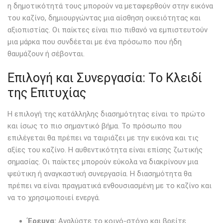
η δημοτικότητά τους μπορούν να μεταφερθούν στην εικόνα
του καζίνο, δημιουργώντας μια αίσθηση οικειότητας και
αξιοπιστίας. Οι παίκτες είναι πιο πιθανό να εμπιστευτούν
μια μάρκα που συνδέεται με ένα πρόσωπο που ήδη
θαυμάζουν ή σέβονται.
Επιλογή και Συνεργασία: Το Κλειδί
της Επιτυχίας
Η επιλογή της κατάλληλης διασημότητας είναι το πρώτο
και ίσως το πιο σημαντικό βήμα. Το πρόσωπο που
επιλέγεται θα πρέπει να ταιριάζει με την εικόνα και τις
αξίες του καζίνο. Η αυθεντικότητα είναι επίσης ζωτικής
σημασίας. Οι παίκτες μπορούν εύκολα να διακρίνουν μια
ψεύτικη ή αναγκαστική συνεργασία. Η διασημότητα θα
πρέπει να είναι πραγματικά ενθουσιασμένη με το καζίνο και
να το χρησιμοποιεί ενεργά.
Έρευνα:
Αναλύστε το κοινό-στόχο και βρείτε