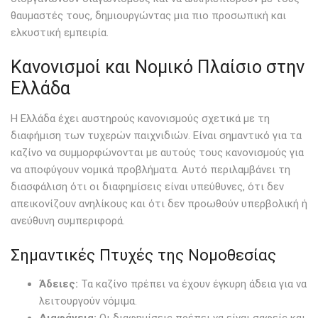
θαυμαστές τους, δημιουργώντας μια πιο προσωπική και
ελκυστική εμπειρία.
Κανονισμοί και Νομικό Πλαίσιο στην
Ελλάδα
Η Ελλάδα έχει αυστηρούς κανονισμούς σχετικά με τη
διαφήμιση των τυχερών παιχνιδιών. Είναι σημαντικό για τα
καζίνο να συμμορφώνονται με αυτούς τους κανονισμούς για
να αποφύγουν νομικά προβλήματα. Αυτό περιλαμβάνει τη
διασφάλιση ότι οι διαφημίσεις είναι υπεύθυνες, ότι δεν
απεικονίζουν ανηλίκους και ότι δεν προωθούν υπερβολική ή
ανεύθυνη συμπεριφορά.
Σημαντικές Πτυχές της Νομοθεσίας
Άδειες:
Τα καζίνο πρέπει να έχουν έγκυρη άδεια για να
λειτουργούν νόμιμα.
Διαφάνεια:
Οι διαφημίσεις πρέπει να είναι σαφείς και