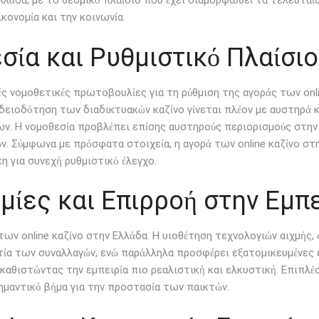
άδα, με το θεσμικό πλαίσιο που έχει διαμορφωθεί τα τελευταία 
κονομία και την κοινωνία.
σία και Ρυθμιστικό Πλαίσιο
ές νομοθετικές πρωτοβουλίες για τη ρύθμιση της αγοράς των onl
δειοδότηση των διαδικτυακών καζίνο γίνεται πλέον με αυστηρά κ
ων. Η νομοθεσία προβλέπει επίσης αυστηρούς περιορισμούς στην
 Σύμφωνα με πρόσφατα στοιχεία, η αγορά των online καζίνο στην
η για συνεχή ρυθμιστικό έλεγχο.
μίες και Επιρροή στην Εμπ
των online καζίνο στην Ελλάδα. Η υιοθέτηση τεχνολογιών αιχμής,
στία των συναλλαγών, ενώ παράλληλα προσφέρει εξατομικευμένες
, καθιστώντας την εμπειρία πιο ρεαλιστική και ελκυστική. Επιπλ
ημαντικό βήμα για την προστασία των παικτών.