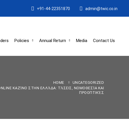
+91-44-22351870
admin@twic.co.in
ders
Policies
Annual Return
Media
Contact Us
HOME
UNCATEGORIZED
NLINE ΚΑΖΊΝΟ ΣΤΗΝ ΕΛΛΆΔΑ: ΤΆΣΕΙΣ, ΝΟΜΟΘΕΣΊΑ ΚΑΙ
ΠΡΟΟΠΤΙΚΈΣ