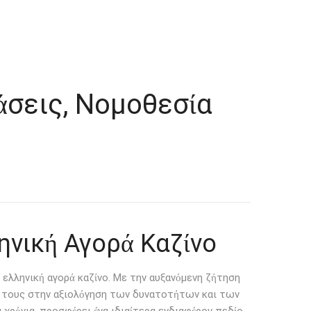
άσεις, Νομοθεσία
ηνική Αγορά Καζίνο
 ελληνική αγορά καζίνο. Με την αυξανόμενη ζήτηση
ον τους στην αξιολόγηση των δυνατοτήτων και των