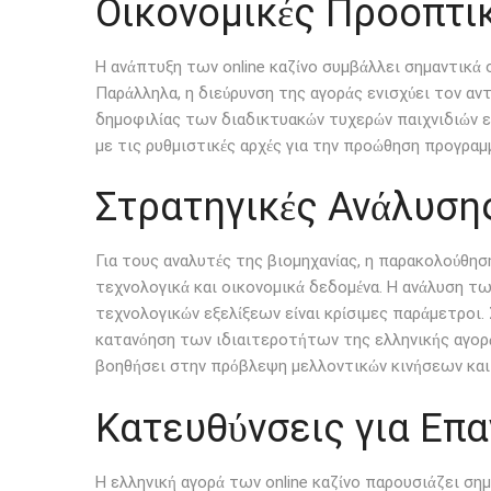
Οικονομικές Προοπτικ
Η ανάπτυξη των online καζίνο συμβάλλει σημαντικά
Παράλληλα, η διεύρυνση της αγοράς ενισχύει τον α
δημοφιλίας των διαδικτυακών τυχερών παιχνιδιών εγ
με τις ρυθμιστικές αρχές για την προώθηση προγρα
Στρατηγικές Ανάλυσης
Για τους αναλυτές της βιομηχανίας, η παρακολούθησ
τεχνολογικά και οικονομικά δεδομένα. Η ανάλυση 
τεχνολογικών εξελίξεων είναι κρίσιμες παράμετροι.
κατανόηση των ιδιαιτεροτήτων της ελληνικής αγορά
βοηθήσει στην πρόβλεψη μελλοντικών κινήσεων και 
Κατευθύνσεις για Επα
Η ελληνική αγορά των online καζίνο παρουσιάζει ση