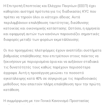
Η Επιτροπή Εποπτείας και Ελέγχου Παιγνίων (ΕΕΕΠ) έχει
καθορίσει αυστηρά πρότυπα για τις διαδικασίες KYC που
πρέπει να τηρούν όλοι οι κάτοχοι άδειας. Αυτά
περιλαμβάνουν επαλήθευση ταυτότητας, διεύθυνσης
κατοικίας και οικονομικής κατάστασης. Ωστόσο, η ερμηνεία
και εφαρμογή αυτών των κανόνων παρουσιάζει σημαντικές
διαφορές μεταξύ των φορέων εκμετάλλευσης.
Οι πιο προηγμένες πλατφόρμες έχουν αναπτύξει συστήματα
βαθμιαίας επαλήθευσης που επιτρέπουν στους παίκτες να
ξεκινήσουν με περιορισμένα όρια και να αυξάνουν σταδιακά
τις δυνατότητές τους καθώς παρέχουν περισσότερα
έγγραφα. Αυτή η προσέγγιση μειώνει το ποσοστό
εγκατάλειψης κατά 40% σε σύγκριση με τις παραδοσιακές
μεθόδους που απαιτούν πλήρη επαλήθευση πριν την πρώτη
κατάθεση.
Η συμμόρφωση με τον Γενικό Κανονισμό Προστασίας