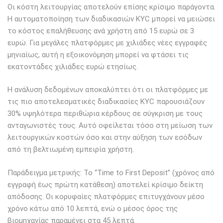
Οι κόστη λειτουργίας αποτελούν επίσης κρίσιμο παράγοντα.
Η αυτοματοποίηση των διαδικασιών KYC μπορεί να μειώσει
το κόστος επαλήθευσης ανά χρήστη από 15 ευρώ σε 3
ευρώ. Για μεγάλες πλατφόρμες με χιλιάδες νέες εγγραφές
μηνιαίως, αυτή η εξοικονόμηση μπορεί να φτάσει τις
εκατοντάδες χιλιάδες ευρώ ετησίως.
Η ανάλυση δεδομένων αποκαλύπτει ότι οι πλατφόρμες με
τις πιο αποτελεσματικές διαδικασίες KYC παρουσιάζουν
30% υψηλότερα περιθώρια κέρδους σε σύγκριση με τους
ανταγωνιστές τους. Αυτό οφείλεται τόσο στη μείωση των
λειτουργικών κοστών όσο και στην αύξηση των εσόδων
από τη βελτιωμένη εμπειρία χρήστη.
Παράδειγμα μετρικής: Το “Time to First Deposit” (χρόνος από
εγγραφή έως πρώτη κατάθεση) αποτελεί κρίσιμο δείκτη
απόδοσης. Οι κορυφαίες πλατφόρμες επιτυγχάνουν μέσο
χρόνο κάτω από 10 λεπτά, ενώ ο μέσος όρος της
βιομηχανίας παραμένει στα 45 λεπτά.