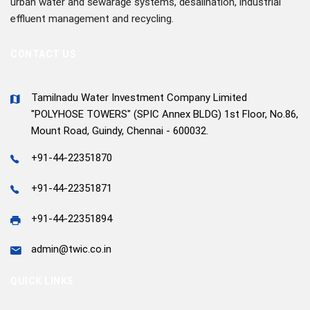
urban water and sewarage systems, desalination, industrial
effluent management and recycling.
CONTACT US
Tamilnadu Water Investment Company Limited
"POLYHOSE TOWERS" (SPIC Annex BLDG) 1st Floor, No.86,
Mount Road, Guindy, Chennai - 600032.
+91-44-22351870
+91-44-22351871
+91-44-22351894
admin@twic.co.in
QUICK LINKS