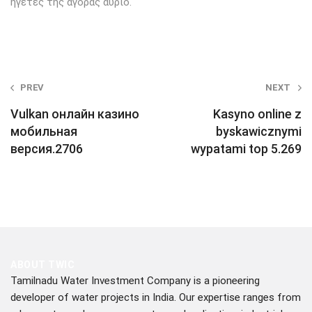
ηγέτες της αγοράς αύριο.
Post
PREV
NEXT
navigation
Vulkan онлайн казино
Kasyno online z
мобильная
byskawicznymi
версия.2706
wypatami top 5.269
ABOUT TWIC
Tamilnadu Water Investment Company is a pioneering
developer of water projects in India. Our expertise ranges from